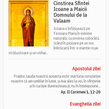
Cinstirea Sfintei
Icoane a Maicii
Domnului de la
Valaam
Icoana o înfățișează pe
Fecioara Maria în mărime
naturală, cu privirea coborâtă,
stând în picioare pe un nor,
îmbrăcată într-o mantie roșie
strălucitoare și un stihar...
Apostolul zilei
Fraților, lauda noastră aceasta este: mărturia conștiinței
noastre că am umblat în lume, și mai ales la voi, în sfințenie
și în curăție dumnezeiască, nu în înțelepciune...
Ap. II Corinteni 1, 12-20
Evanghelia zilei