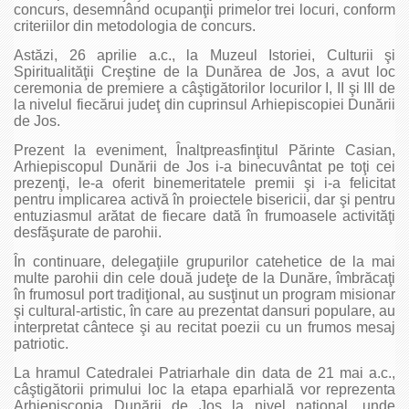
concurs, desemnând ocupanţii primelor trei locuri, conform
criteriilor din metodologia de concurs.
Astăzi, 26 aprilie a.c., la Muzeul Istoriei, Culturii şi
Spiritualităţii Creştine de la Dunărea de Jos, a avut loc
ceremonia de premiere a câştigătorilor locurilor I, II şi III de
la nivelul fiecărui judeţ din cuprinsul Arhiepiscopiei Dunării
de Jos.
Prezent la eveniment, Înaltpreasfinţitul Părinte Casian,
Arhiepiscopul Dunării de Jos i-a binecuvântat pe toţi cei
prezenţi, le-a oferit binemeritatele premii şi i-a felicitat
pentru implicarea activă în proiectele bisericii, dar şi pentru
entuziasmul arătat de fiecare dată în frumoasele activităţi
desfăşurate de parohii.
În continuare, delegaţiile grupurilor catehetice de la mai
multe parohii din cele două judeţe de la Dunăre, îmbrăcaţi
în frumosul port tradiţional, au susţinut un program misionar
şi cultural-artistic, în care au prezentat dansuri populare, au
interpretat cântece şi au recitat poezii cu un frumos mesaj
patriotic.
La hramul Catedralei Patriarhale din data de 21 mai a.c.,
câştigătorii primului loc la etapa eparhială vor reprezenta
Arhiepiscopia Dunării de Jos la nivel naţional, unde