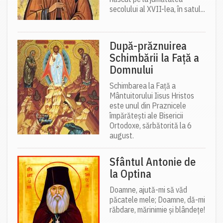
secolului al XVII-lea, în satul...
După-prăznuirea
Schimbării la Față a
Domnului
Schimbarea la Față a
Mântuitorului Iisus Hristos
este unul din Praznicele
împărătești ale Bisericii
Ortodoxe, sărbătorită la 6
august.
Sfântul Antonie de
la Optina
Doamne, ajută-mi să văd
păcatele mele; Doamne, dă-mi
răbdare, mărinimie şi blândeţe!