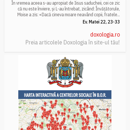
În vremea aceea s-au apropiat de Iisus saducheii, cei ce zic
că nu este înviere, și L-au întrebat, zicând: Învățătorule,
Moise a zis: «Dacă cineva moare neavând copii, fratele...
Ev. Matei 22, 23-33
doxologia.ro
Preia articolele Doxologia în site-ul tău!