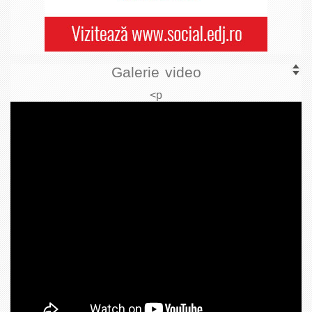
Galerie video
<p