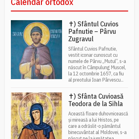
Calendar ortodox
✝) Sfântul Cuvios
Pafnutie – Pârvu
Zugravul
Sfântul Cuvios Pafnutie,
vestit iconar cunoscut cu
numele de Pârvu „Mutul”, s-a
născut în Câmpulung Muscel,
la 12 octombrie 1657, ca fiu
al preotului Ioan Pârvescu...
✝) Sfânta Cuvioasă
Teodora de la Sihla
Această floare duhovnicească
și mireasă a lui Hristos, pe
care a odrăslit-o pământul
binecuvântat al Moldovei, s-a
născut pe la jumătatea