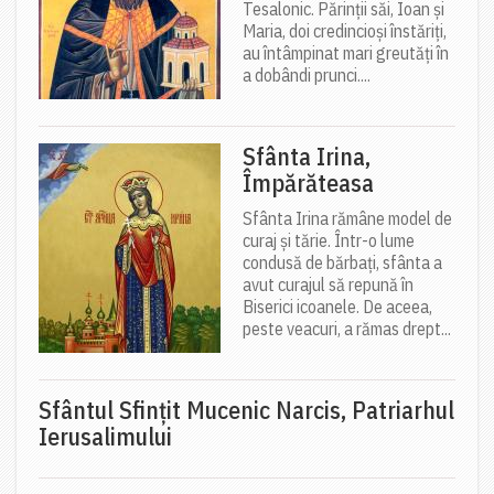
Tesalonic. Părinții săi, Ioan și
Maria, doi credincioși înstăriți,
au întâmpinat mari greutăți în
a dobândi prunci....
Sfânta Irina,
Împărăteasa
Sfânta Irina rămâne model de
curaj și tărie. Într-o lume
condusă de bărbați, sfânta a
avut curajul să repună în
Biserici icoanele. De aceea,
peste veacuri, a rămas drept...
Sfântul Sfinţit Mucenic Narcis, Patriarhul
Ierusalimului