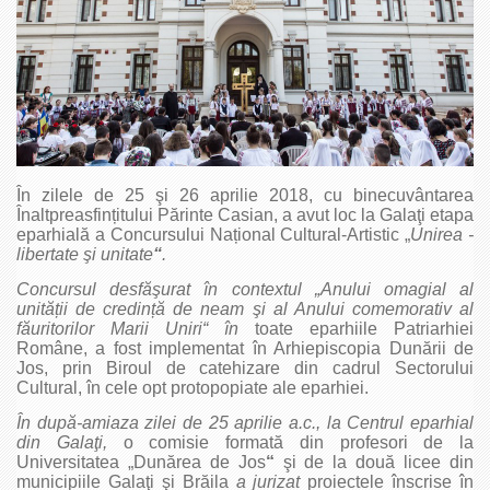
În zilele de 25 şi 26 aprilie 2018, cu binecuvântarea
Înaltpreasfințitului Părinte Casian, a avut loc la Galaţi etapa
eparhială a Concursului Național Cultural-Artistic „
Unirea -
libertate şi unitate
“
.
Concursul desfăşurat în contextul „Anului omagial al
unită
ții de credin
ță de neam şi al Anului comemorativ al
făuritorilor Marii Uniri“
în
toate eparhiile Patriarhiei
Române, a fost implementat în Arhiepiscopia Dunării de
Jos, prin Biroul de catehizare din cadrul Sectorului
Cultural, în cele opt protopopiate ale eparhiei.
În după-amiaza zilei de 25 aprilie a.c., la Centrul eparhial
din Galaţi,
o comisie formată din profesori de la
Universitatea „Dunărea de Jos
“
şi de la două licee din
municipiile Galaţi şi Brăila
a jurizat
proiectele înscrise în