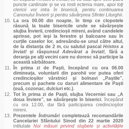
puncte cardinale şi se va rosti ectenia mare,
apoi toţi
clericii vor intra în biserică, pentru continuarea
Canonului Învierii şi pentru săvârşirea Sfintei Liturghii
.
La ora 00.00 din noapte, în timp ce clopotele
răsună la toate bisericile unde se săvâr
ș
e
ș
te
slujba Învierii, credincio
ș
ii mireni, având candelele
aprinse, pot ieşi la ferestre şi balcoane sau în
cur
ț
ile caselor lor, adresându-se unul către altul,
de la distan
ț
a de 2 m, cu salutul pascal
Hristos a
înviat!
ș
i răspunsul
Adevărat a înviat!,
fără a
deranja pe alţi vecini care nu doresc să participe la
această sărbătoare.
În prima zi de Paşti, începând cu ora 06.00
diminea
ț
a, voluntarii din parohii vor putea oferi
credincioşilor vârstnici şi bolnavi „Paştile”,
precum şi pachete cu daruri alimentare de Paşti
(ouă, cozonac, dulciuri etc.).
Tot în prima zi de Paşti, slujba Vecerniei sau „A
doua Înviere”, se săvârşeşte în biserici
, începând
cu ora 12.00, dar fără participarea credincioşilor
mireni.
Prezentele
Îndrumări
completează recomandările
Cancelariei Sfântului Sinod din 22 martie 2020
intitulate
Noi măsuri privind slujbele
ș
i activită
ț
ile