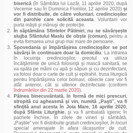
biserică
(în Sâmbăta lui Lazăr, 11 aprilie 2020, după
Vecernie sau în Duminica Floriilor, 12 aprilie 2020)
ș
i
vor fi distribuite, de către voluntari, credincio
ș
ilor
din parohie care solicită aceasta
. Voluntarii vor
purta măşti şi mănuşi de protecţie.
În săptămâna Sfintelor Pătimiri, nu se săvâr
ș
e
ș
te
slujba Sfântului Maslu de obşte (comun)
, pentru a
evita formarea unui grup mai mare de persoane.
Spovedania şi împărtă
ș
irea credincioşilor se pot
săvârşi în continuare doar la domiciliu
. La intrarea
în locuinţa credincioşilor, preotul va utiliza
încălţăminte de unică folosinţă şi mască sanitară, se
va spăla pe mâini cu apă şi săpun şi cu dezinfectant,
va folosi doar o carte de cult şi epitrahil, trusa liturgică
pentru împărtăşirea celor bolnavi, obiecte care vor fi
atât anterior, cât și ulterior dezinfectate (conform
îndrumărilor din 22 martie 2020
).
Pâinea binecuvântată, în formă de mici prescuri,
stropită cu agheasmă şi vin, numită „Paşti”, va fi
sfinţită anul acesta în Joia Mare, 16 aprilie 2020,
după Sfânta Liturghie
, şi va fi ambalată igienic în
pachete închise. În zilele de vineri şi sâmbătă,
„Paştile” vor fi distribuite gratuit credincioşilor,
în locuri
special
amenajate în afara lăcaşurilor de cult
.