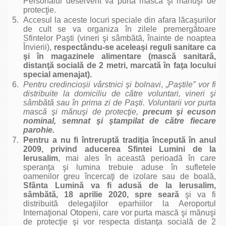
Personalul deservent va purta mască şi mănuşi de
protecţie.
Accesul la aceste locuri speciale din afara lăcaşurilor
de cult se va organiza în zilele premergătoare
Sfintelor Paşti (vineri şi sâmbătă, înainte de noaptea
Învierii),
respectându-se aceleaşi reguli sanitare ca
şi în magazinele alimentare (mască sanitară,
distanţă socială de 2 metri, marcată în faţa locului
special amenajat).
Pentru
credincio
ș
ii vârstnici şi bolnavi
, „
Paştile” vor fi
distribuite la domiciliu de către voluntari, vineri şi
sâmbătă sau în prima zi de Paşti. Voluntarii vor purta
mască şi mănuşi de protecţie,
precum şi ecuson
nominal, semnat şi ştampilat de către fiecare
parohie.
Pentru a nu fi întreruptă tradiţia începută în anul
2009, privind aducerea Sfintei Lumini de la
Ierusalim
, mai ales în această perioadă în care
speranţa şi lumina trebuie aduse în sufletele
oamenilor greu încercaţi de izolare sau de boală,
Sfânta Lumină va fi adusă de la Ierusalim,
sâmbătă, 18 aprilie 2020, spre seară
şi va fi
distribuită delegaţiilor eparhiilor la Aeroportul
Internaţional Otopeni, care vor purta mască şi mănuşi
de protecţie şi vor respecta distanţa socială de 2