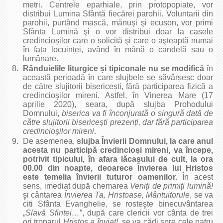
metri. Centrele eparhiale, prin protopopiate, vor
distribui Lumina Sfântă fiecărei parohii. Voluntarii din
parohii, purtând mască, mănuşi şi ecuson, vor primi
Sfânta Lumină şi o vor distribui doar la casele
credincioșilor care o solicită şi care o aşteaptă numai
în fața locuinței, având în mână o candelă sau o
lumânare.
Rânduielile liturgice
ș
i tipiconale nu se modifică
în
această perioadă în care slujbele se săvârșesc doar
de către slujitorii bisericești, fără participarea fizică a
credincioşilor mireni. Astfel, în Vinerea Mare (17
aprilie 2020), seara, după slujba Prohodului
Domnului,
biserica va fi înconjurată o singură dată de
către slujitorii biserice
ș
ti prezen
ț
i, dar fără participarea
credincioşilor mireni
.
De asemenea,
slujba Învierii Domnului, la care anul
acesta nu participă credincioşi mireni, va începe,
potrivit tipicului, în afara lăcaşului de cult, la ora
00.00 din noapte, deoarece Învierea lui Hristos
este temelia învierii tuturor oamenilor.
În acest
sens, imediat după chemarea
Veni
ț
i de primi
ț
i lumină!
şi cântarea
Învierea Ta, Hristoase, Mântuitorule
, se va
citi Sfânta Evanghelie, se rosteşte binecuvântarea
„
Slavă Sfintei…
”, după care clericii vor cânta de trei
ori troparul
Hristos a înviat!
, se va cădi spre cele patru