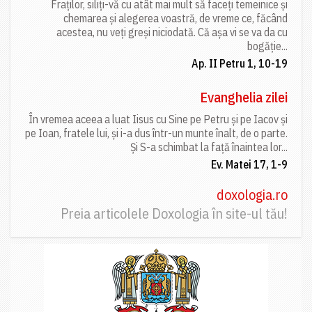
Fraților, siliți-vă cu atât mai mult să faceți temeinice și
chemarea și alegerea voastră, de vreme ce, făcând
acestea, nu veți greși niciodată. Că așa vi se va da cu
bogăție...
Ap. II Petru 1, 10-19
Evanghelia zilei
În vremea aceea a luat Iisus cu Sine pe Petru și pe Iacov și
pe Ioan, fratele lui, și i-a dus într-un munte înalt, de o parte.
Și S-a schimbat la față înaintea lor...
Ev. Matei 17, 1-9
doxologia.ro
Preia articolele Doxologia în site-ul tău!