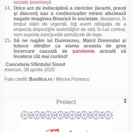
sociale biserice
ș
ti
.
Orice act de indisciplină a clericilor (ierarhi, preoţi
şi diaconi) sau a credincioşilor mireni afectează
negativ imaginea Bisericii în societate
, deoarece, în
timpul stării de urgență, toţi avem obligaţia de a
respecta dispoziţiile autorităţilor de stat, în caz contrar,
vom suporta sancţiunile prevăzute de lege.
Să ne rugăm lui Dumnezeu, Maicii Domnului şi
tuturor sfinţilor ca starea aceasta de grea
încercare cauzată de
pandemia
actuală să
înceteze cât mai curând!
Cancelaria Sfântului Sinod
miercuri, 08 aprilie 2020
Foto credit:
Basilica.ro
/ Mircea Florescu
Proiect