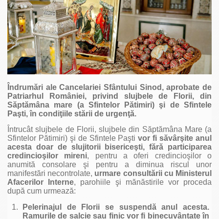
Îndrumări ale Cancelariei Sfântului Sinod, aprobate de
Patriarhul României, privind slujbele de Florii, din
Săptămâna mare (a Sfintelor Pătimiri) şi de Sfintele
Paşti, în condiţiile stării de urgenţă.
Întrucât slujbele de Florii, slujbele din Săptămâna Mare (a
Sfintelor Pătimiri) şi de Sfintele Paşti
vor fi săvârşite anul
acesta doar de slujitorii bisericeşti, fără participarea
credincioşilor mireni
, pentru a oferi credincioşilor o
anumită consolare şi pentru a diminua riscul unor
manifestări necontrolate,
urmare consultării cu Ministerul
Afacerilor Interne
, parohiile şi mănăstirile vor proceda
după cum urmează:
Pelerinajul de Florii se suspendă anul acesta.
Ramurile de salcie sau finic vor fi binecuvântate în