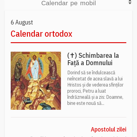
Calendar pe mobil
6 August
Calendar ortodox
(✝) Schimbarea la
Față a Domnului
Dorind să se îndulcească
neîncetat de acea slavă a lui
Hristos și de vederea sfinților
proroci, Petru a luat
îndrăzneală și a zis: Doamne,
bine este nouă să...
Apostolul zilei