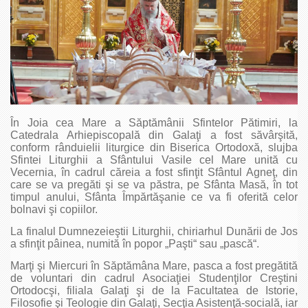
În Joia cea Mare a Săptămânii Sfintelor Pătimiri, la
Catedrala Arhiepiscopală din Galaţi a fost săvârşită,
conform rânduielii liturgice din Biserica Ortodoxă, slujba
Sfintei Liturghii a Sfântului Vasile cel Mare unită cu
Vecernia, în cadrul căreia a fost sfinţit Sfântul Agneţ, din
care se va pregăti şi se va păstra, pe Sfânta Masă, în tot
timpul anului, Sfânta Împărtăşanie ce va fi oferită celor
bolnavi şi copiilor.
La finalul Dumnezeieştii Liturghii, chiriarhul Dunării de Jos
a sfinţit pâinea, numită în popor „Paşti“ sau „pască“.
Marţi şi Miercuri în Săptămâna Mare, pasca a fost pregătită
de voluntari din cadrul Asociaţiei Studenţilor Creştini
Ortodocşi, filiala Galaţi şi de la Facultatea de Istorie,
Filosofie şi Teologie din Galaţi, Secţia Asistenţă-socială, iar