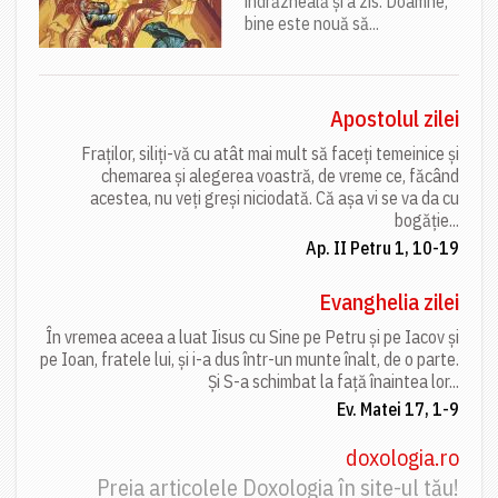
îndrăzneală și a zis: Doamne,
bine este nouă să...
Apostolul zilei
Fraților, siliți-vă cu atât mai mult să faceți temeinice și
chemarea și alegerea voastră, de vreme ce, făcând
acestea, nu veți greși niciodată. Că așa vi se va da cu
bogăție...
Ap. II Petru 1, 10-19
Evanghelia zilei
În vremea aceea a luat Iisus cu Sine pe Petru și pe Iacov și
pe Ioan, fratele lui, și i-a dus într-un munte înalt, de o parte.
Și S-a schimbat la față înaintea lor...
Ev. Matei 17, 1-9
doxologia.ro
Preia articolele Doxologia în site-ul tău!