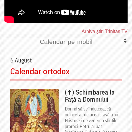
Arhiva ştiri Trinitas TV
Calendar pe mobil
6 August
Calendar ortodox
(✝) Schimbarea la
Față a Domnului
Dorind să se îndulcească
neîncetat de acea slavă a lui
Hristos și de vederea sfinților
proroci, Petru a luat