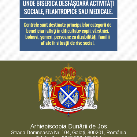
Arhiepiscopia Dunării de Jos
Strada Domneasca Nr. 104, Galați, 800201, România