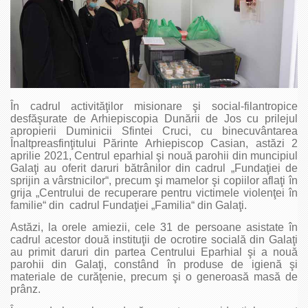
În cadrul activităţilor misionare şi social-filantropice
desfăşurate de Arhiepiscopia Dunării de Jos cu prilejul
apropierii Duminicii Sfintei Cruci, cu binecuvântarea
Înaltpreasfinţitului Părinte Arhiepiscop Casian, astăzi 2
aprilie 2021, Centrul eparhial şi nouă parohii din muncipiul
Galaţi au oferit daruri bătrânilor din cadrul „Fundaţiei de
sprijin a vârstnicilor“, precum şi mamelor şi copiilor aflaţi în
grija „Centrului de recuperare pentru victimele violenţei în
familie“ din cadrul Fundaţiei „Familia“ din Galaţi.
Astăzi, la orele amiezii, cele 31 de persoane asistate în
cadrul acestor două instituţii de ocrotire socială din Galaţi
au primit daruri din partea Centrului Eparhial şi a nouă
parohii din Galaţi, constând în produse de igienă şi
materiale de curăţenie, precum şi o generoasă masă de
prânz.