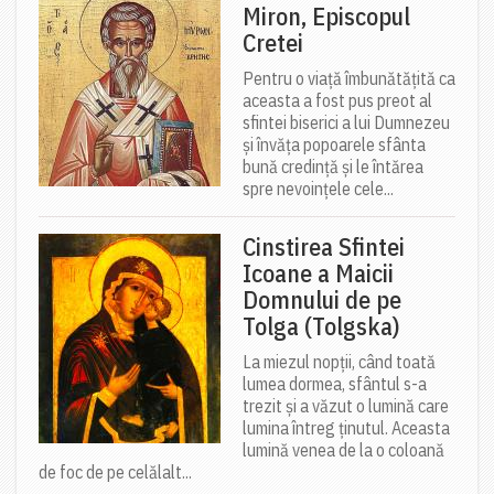
Miron, Episcopul
Cretei
Pentru o viață îmbunătățită ca
aceasta a fost pus preot al
sfintei biserici a lui Dumnezeu
și învăța popoarele sfânta
bună credință și le întărea
spre nevoințele cele...
Cinstirea Sfintei
Icoane a Maicii
Domnului de pe
Tolga (Tolgska)
La miezul nopții, când toată
lumea dormea, sfântul s-a
trezit și a văzut o lumină care
lumina întreg ținutul. Aceasta
lumină venea de la o coloană
de foc de pe celălalt...