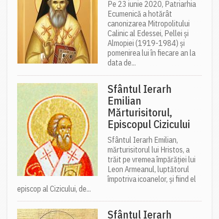
Pe 23 iunie 2020, Patriarhia
Ecumenică a hotărât
canonizarea Mitropolitului
Calinic al Edessei, Pellei și
Almopiei (1919-1984) și
pomenirea lui în fiecare an la
data de...
Sfântul Ierarh
Emilian
Mărturisitorul,
Episcopul Cizicului
Sfântul Ierarh Emilian,
mărturisitorul lui Hristos, a
trăit pe vremea împărăției lui
Leon Armeanul, luptătorul
împotriva icoanelor, și fiind el
episcop al Cizicului, de...
Sfântul Ierarh