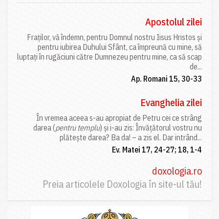
Apostolul zilei
Fraților, vă îndemn, pentru Domnul nostru Iisus Hristos și
pentru iubirea Duhului Sfânt, ca împreună cu mine, să
luptați în rugăciuni către Dumnezeu pentru mine, ca să scap
de...
Ap. Romani 15, 30-33
Evanghelia zilei
În vremea aceea s-au apropiat de Petru cei ce strâng
darea (
pentru templu
) și i-au zis: Învățătorul vostru nu
plătește darea? Ba da! – a zis el. Dar intrând...
Ev. Matei 17, 24-27; 18, 1-4
doxologia.ro
Preia articolele Doxologia în site-ul tău!