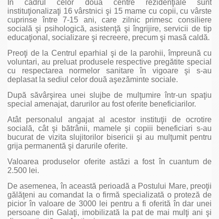
În cadrul celor două centre rezidenţiale sunt
instituţionalizaţi 16 vârstnici şi 15 mame cu copii, cu vârste
cuprinse între 7-15 ani, care zilnic primesc consiliere
socială şi psihologică, asistenţă şi îngrijire, servicii de tip
educaţional, socializare şi recreere, precum şi masă caldă.
Preoţi de la Centrul eparhial şi de la parohii, împreună cu
voluntari, au preluat produsele respective pregătite special
cu respectarea normelor sanitare în vigoare şi s-au
deplasat la sediul celor două aşezăminte sociale.
După săvârşirea unei slujbe de mulţumire într-un spaţiu
special amenajat, darurilor au fost oferite beneficiarilor.
Atât personalul angajat al acestor instituţii de ocrotire
socială, cât şi bătrânii, mamele şi copiii beneficiari s-au
bucurat de vizita slujitorilor bisericii şi au mulţumit pentru
grija permanentă şi darurile oferite.
Valoarea produselor oferite astăzi a fost în cuantum de
2.500 lei.
De asemenea, în această perioadă a Postului Mare, preoţii
gălăţeni au comandat la o firmă specializată o proteză de
picior în valoare de 3000 lei pentru a fi oferită în dar unei
persoane din Galaţi, imobilizată la pat de mai mulţi ani şi