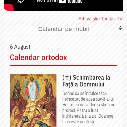
Arhiva ştiri Trinitas TV
Calendar pe mobil
6 August
Calendar ortodox
(✝) Schimbarea la
Față a Domnului
Dorind să se îndulcească
neîncetat de acea slavă a lui
Hristos și de vederea sfinților
proroci, Petru a luat
îndrăzneală și a zis: Doamne,
bine este nouă să...