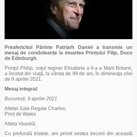
Preafericitul Părinte Patriarh Daniel a transmis un
mesaj de condoleanţe la moartea Prințului Filip, Duce
de Edinburgh.
Prinţul Philip, soţul reginei Elisabeta a II-a a Marii Britanii,
a încetat din viaţă, la vârsta de 99 de ani, în dimineaţa zilei
de 9 aprilie 2021.
Mesaj integral:
București, 9 aprilie 2021
Alteței Sale Regale Charles,
Prinț de Wales
Alteța Voastră,
Cu profundă tristețe, am primit vestea trecerii din această