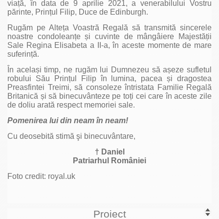
viață, în data de 9 aprilie 2021, a venerabilului Vostru
părinte, Prințul Filip, Duce de Edinburgh.
Rugăm pe Alteța Voastră Regală să transmită sincerele
noastre condoleanțe și cuvinte de mângâiere Majestății
Sale Regina Elisabeta a II-a, în aceste momente de mare
suferință.
În același timp, ne rugăm lui Dumnezeu să așeze sufletul
robului Său Prințul Filip în lumina, pacea și dragostea
Preasfintei Treimi, să consoleze întristata Familie Regală
Britanică și să binecuvânteze pe toți cei care în aceste zile
de doliu arată respect memoriei sale.
Pomenirea lui din neam în neam!
Cu deosebită stimă şi binecuvântare,
† Daniel
Patriarhul României
Foto credit: royal.uk
Proiect