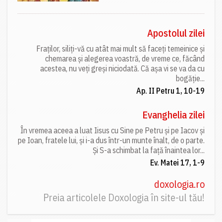
Apostolul zilei
Fraților, siliți-vă cu atât mai mult să faceți temeinice și
chemarea și alegerea voastră, de vreme ce, făcând
acestea, nu veți greși niciodată. Că așa vi se va da cu
bogăție...
Ap. II Petru 1, 10-19
Evanghelia zilei
În vremea aceea a luat Iisus cu Sine pe Petru și pe Iacov și
pe Ioan, fratele lui, și i-a dus într-un munte înalt, de o parte.
Și S-a schimbat la față înaintea lor...
Ev. Matei 17, 1-9
doxologia.ro
Preia articolele Doxologia în site-ul tău!