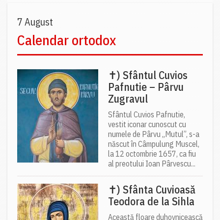
7 August
Calendar ortodox
✝) Sfântul Cuvios
Pafnutie – Pârvu
Zugravul
Sfântul Cuvios Pafnutie,
vestit iconar cunoscut cu
numele de Pârvu „Mutul”, s-a
născut în Câmpulung Muscel,
la 12 octombrie 1657, ca fiu
al preotului Ioan Pârvescu...
✝) Sfânta Cuvioasă
Teodora de la Sihla
Această floare duhovnicească