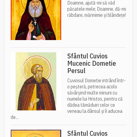
Doamne, ajută-mi să văd
păcatele mele; Doamne, dă-mi
răbdare, mărinimie şi blândeţe!
Sfântul Cuvios
Mucenic Dometie
Persul
Cuviosul Dometie intrând într-
o peșteră, petrecea acolo
săvârșind multe minuni cu
numele lui Hristos, pentru că
dădea tămăduiri celor ce
veneau la dânsul și îi aducea
de...
Sfântul Cuvios