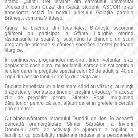
hramul „Sfinţii Trei Ierarhi“ din campusul universitar
„Alexandru Ioan Cuza“ din Galaţi, studenţii ASCOR le-au
transportat astăzi în nordul judeţului Galaţila parohia
Brăneşti, comuna Vlădeşti.
Ajunşi la biserica din localitatea Brăneşti, ascorenii
gălăţeni au participat la Sfânta Liturghie oferind
răspunsurile la strană şi susţinând la chinonic un scurt
program de pricesne şi cântece specifice acestei perioade
liturgice.
În continuarea programului misionar, tinerii voluntari s-au
deplasat la casele mai multor familii sărace din sat pentru a
le oferi darurile pregătite special celor 60 de adulţi şi 40 de
copii din aceste familii care îşi duc viaţa aici.
Bucuria beneficiarilor a fost mare când au văzut şi au simţit
dragostea şi bunătatea tinerilor creştini ortodocşi în aceste
zile de pregătire pentru Sfintele Paşti, mulţumind
dăruitorilor pentru că sunt alături de ei în grelele încercări
prin care trec.
Cu binecuvântarea ierarhului Dunării de Jos, în această
perioadă premergătoare Sfintei Sărbători a Învierii
Domnului astfel de activităţi de ajutorare a copiilor, a
familiilor cu posibilităţi materiale reduse şi a persoanelor