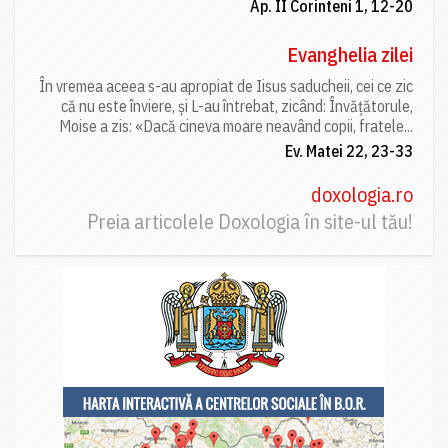
Ap. II Corinteni 1, 12-20
Evanghelia zilei
În vremea aceea s-au apropiat de Iisus saducheii, cei ce zic
că nu este înviere, și L-au întrebat, zicând: Învățătorule,
Moise a zis: «Dacă cineva moare neavând copii, fratele...
Ev. Matei 22, 23-33
doxologia.ro
Preia articolele Doxologia în site-ul tău!