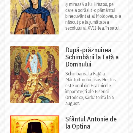
și mireasă a lui Hristos, pe
care a odrăslit-o pământul
binecuvântat al Moldovei, s-a
născut pe la jumătatea
secolului al XVII-lea, în satul...
După-prăznuirea
Schimbării la Față a
Domnului
Schimbarea la Față a
Mântuitorului Iisus Hristos
este unul din Praznicele
împărătești ale Bisericii
Ortodoxe, sărbătorită la 6
august.
Sfântul Antonie de
la Optina