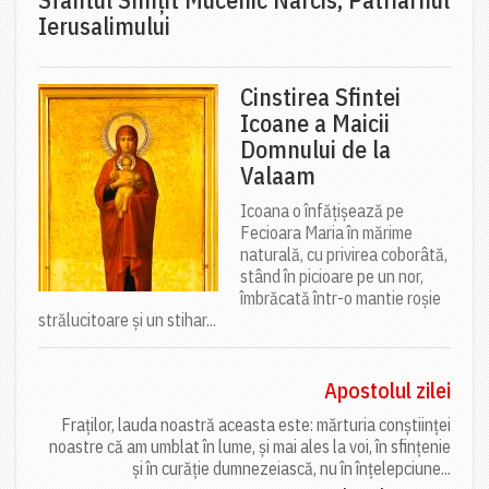
Ierusalimului
Cinstirea Sfintei
Icoane a Maicii
Domnului de la
Valaam
Icoana o înfățișează pe
Fecioara Maria în mărime
naturală, cu privirea coborâtă,
stând în picioare pe un nor,
îmbrăcată într-o mantie roșie
strălucitoare și un stihar...
Apostolul zilei
Fraților, lauda noastră aceasta este: mărturia conștiinței
noastre că am umblat în lume, și mai ales la voi, în sfințenie
și în curăție dumnezeiască, nu în înțelepciune...