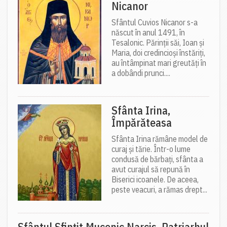
Nicanor
Sfântul Cuvios Nicanor s-a
născut în anul 1491, în
Tesalonic. Părinții săi, Ioan și
Maria, doi credincioși înstăriți,
au întâmpinat mari greutăți în
a dobândi prunci....
Sfânta Irina,
Împărăteasa
Sfânta Irina rămâne model de
curaj și tărie. Într-o lume
condusă de bărbați, sfânta a
avut curajul să repună în
Biserici icoanele. De aceea,
peste veacuri, a rămas drept...
Sfântul Sfinţit Mucenic Narcis, Patriarhul