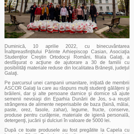
Duminică, 10 aprilie 2022, cu binecuvântarea
Înaltpreasfinţitului Părinte Arhiepiscop Casian, Asociaţia
Studenţilor Creştin Ortodocşi Români, filiala Galaţi, a
desfăşurat o acţiune de ajutorare a 30 de familii cu
posibilităţi materiale reduse din localitatea Brăneşti, judeţul
Galaţi.
Pe parcursul unei campanii umanitare, iniţiată de membrii
ASCOR Galaţi la care au răspuns mulţi studenţi gălăţeni şi
brăileni, dar şi alte persoane darnice şi dornice să ajute
semenii nevoiaşi din Eparhia Dunării de Jos, s-a reuşit
strângerea de alimente neperisabile de baza (faină, mălai,
paste, orez, fasole, zahar), legume, fructe, conserve,
produse pentru curăţenie, materiale de igienă personală,
detergenţi, jucării şi dulciuri în valoare de 5000 lei.
După ce toate produsele au fost pregătite la Capela cu