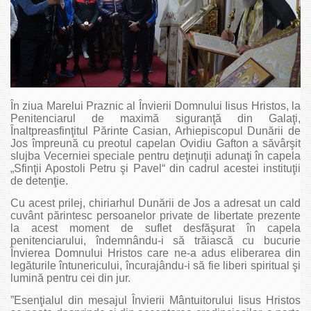
În ziua Marelui Praznic al Învierii Domnului Iisus Hristos, la
Penitenciarul de maximă siguranţă din Galaţi,
Înaltpreasfinţitul Părinte Casian, Arhiepiscopul Dunării de
Jos împreună cu preotul capelan Ovidiu Gafton a săvârşit
slujba Vecerniei speciale pentru deţinuţii adunaţi în capela
„Sfinţii Apostoli Petru şi Pavel“ din cadrul acestei instituţii
de detenţie.
Cu acest prilej, chiriarhul Dunării de Jos a adresat un cald
cuvânt părintesc persoanelor private de libertate prezente
la acest moment de suflet desfăşurat în capela
penitenciarului, îndemnându-i să trăiască cu bucurie
Învierea Domnului Hristos care ne-a adus eliberarea din
legăturile întunericului, încurajându-i să fie liberi spiritual şi
lumină pentru cei din jur.
”Esenţialul din mesajul Învierii Mântuitorului Iisus Hristos