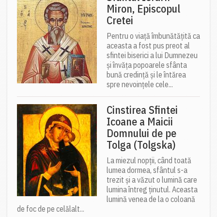
Miron, Episcopul
Cretei
Pentru o viață îmbunătățită ca
aceasta a fost pus preot al
sfintei biserici a lui Dumnezeu
și învăța popoarele sfânta
bună credință și le întărea
spre nevoințele cele...
Cinstirea Sfintei
Icoane a Maicii
Domnului de pe
Tolga (Tolgska)
La miezul nopții, când toată
lumea dormea, sfântul s-a
trezit și a văzut o lumină care
lumina întreg ținutul. Aceasta
lumină venea de la o coloană
de foc de pe celălalt...