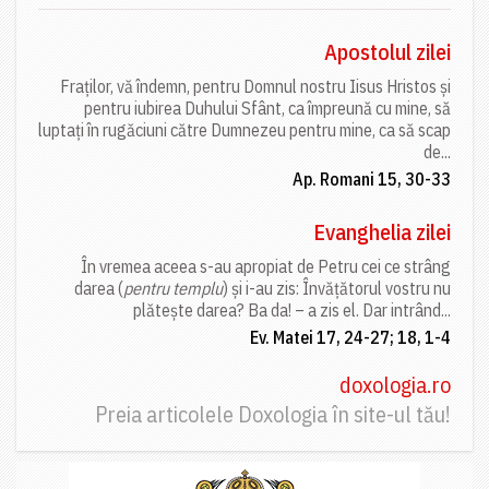
Apostolul zilei
Fraților, vă îndemn, pentru Domnul nostru Iisus Hristos și
pentru iubirea Duhului Sfânt, ca împreună cu mine, să
luptați în rugăciuni către Dumnezeu pentru mine, ca să scap
de...
Ap. Romani 15, 30-33
Evanghelia zilei
În vremea aceea s-au apropiat de Petru cei ce strâng
darea (
pentru templu
) și i-au zis: Învățătorul vostru nu
plătește darea? Ba da! – a zis el. Dar intrând...
Ev. Matei 17, 24-27; 18, 1-4
doxologia.ro
Preia articolele Doxologia în site-ul tău!