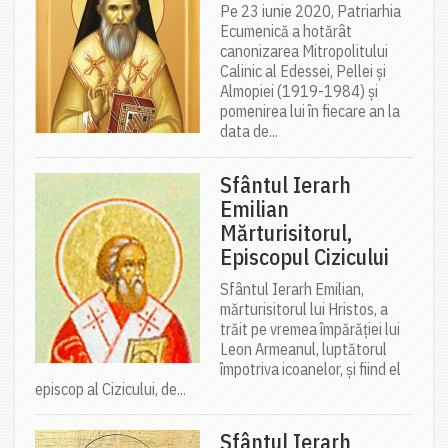
Pe 23 iunie 2020, Patriarhia
Ecumenică a hotărât
canonizarea Mitropolitului
Calinic al Edessei, Pellei și
Almopiei (1919-1984) și
pomenirea lui în fiecare an la
data de...
Sfântul Ierarh
Emilian
Mărturisitorul,
Episcopul Cizicului
Sfântul Ierarh Emilian,
mărturisitorul lui Hristos, a
trăit pe vremea împărăției lui
Leon Armeanul, luptătorul
împotriva icoanelor, și fiind el
episcop al Cizicului, de...
Sfântul Ierarh