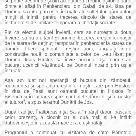
se poate desprinde şi din acceptarea credincioşilor, o parte
dintre ei aflaţi în Penitenciarul din Galaţi, de a-L lăsa pe
Domnul să intre prin uşile încuiate ale sufletului, gândurilor,
minţii şi inimii, pentru trecerea dincolo de starea de
închidere şi de limitare temporară a libertăţii sociale.
Fie ca efectul slujbei Învierii, care se numeşte a doua
Înviere, să nu o uităm! Şi anume, trecerea creştinilor noştri
de la starea de deţinuţi temporar în penitenciar la starea de
oameni liberi spiritual, creştini buni, angajaţi într-o
construcţie nouă, o comunitate a celor ce L-au lăsat pe
Domnul Iisus Hristos să învie bucuria, aşa cum s-au
bucurat ucenicii văzându-L pe Domnul intrând prin uşile
încuiate.
Aşa am luat noi speranţă şi bucurie din zâmbetul,
rugăciunea şi speranţa creştinilor noştri care prin Hristos,
în ziua de Paşti, sunt oamenii bucuriei în Hristos, în
Biserică şi în lucrarea spre mai binele dânşilor şi al nostru
al tuturor”, a spus ierarhul Dunării de Jos.
După tradiţie, Înaltpreasfinţia Sa a împărţit daruri pascale
celor prezenţi, a ciocnit cu ei ouă roşii şi i-a întărit
duhovniceşte în această mare zi a creştinătăţii.
Programul a continuat cu vizitarea de către Părintele