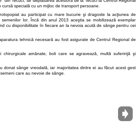
 din Tecuci, iar deplasarea acestora de la Tecuci la Centrul Regional
o cursă specială cu un mijloc de transport persoane.
ui protopopiat au participat cu mare bucurie şi dragoste la acţiunea de
 semenilor lor. Încă din anul 2013 aceştia se mobilizează exemplar
 cu disponibilitate în fiecare an la nevoia acută de sânge pentru cei
 aparatura tehnică necesară au fost asigurate de Centrul Regional de
i chirurgicale amânate, boli care se agravează, multă suferinţă şi
u donat sânge vreodată, iar majoritatea dintre ei au făcut acest gest
i semeni care au nevoie de sânge.