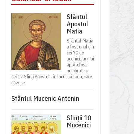
Sfântul
Apostol
Matia
Sfântul Matia
a fost unul din
cei 70 de
ucenici, iar mai
apoi a fost
numărat cu
cei 12 Sfinți Apostoli , în locul lui Iuda, care
căzuse.
Sfântul Mucenic Antonin
Sfinții 10
Mucenici