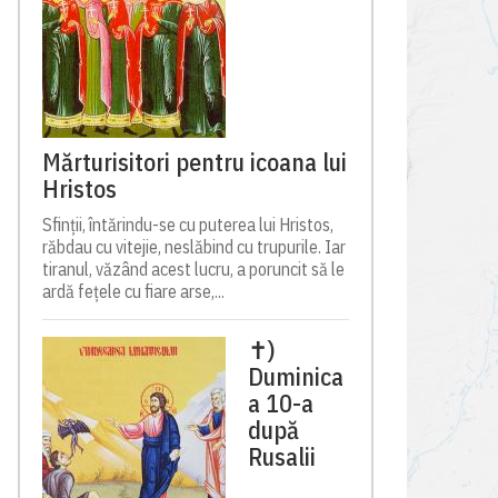
Mărturisitori pentru icoana lui
Hristos
Sfinții, întărindu-se cu puterea lui Hristos,
răbdau cu vitejie, neslăbind cu trupurile. Iar
tiranul, văzând acest lucru, a poruncit să le
ardă fețele cu fiare arse,...
✝)
Duminica
a 10-a
după
Rusalii