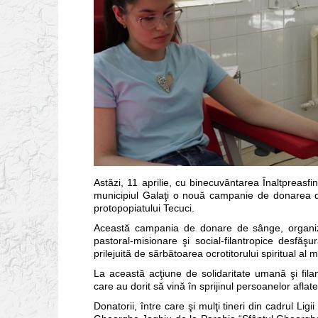
Astăzi, 11 aprilie, cu binecuvântarea Înaltpreasfi
municipiul Galaţi o nouă campanie de donarea de s
protopopiatului Tecuci.
Această campania de donare de sânge, organizată
pastoral-misionare şi social-filantropice desfă
prilejuită de sărbătoarea ocrotitorului spiritual al 
La această acţiune de solidaritate umană şi filan
care au dorit să vină în sprijinul persoanelor afla
Donatorii, între care şi mulţi tineri din cadrul Ligi