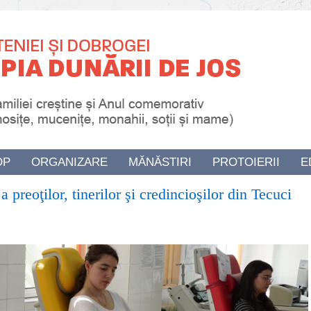
OP
ORGANIZARE
MĂNĂSTIRI
PROTOIERII
E
preoţilor, tinerilor şi credincioşilor din Tecuci