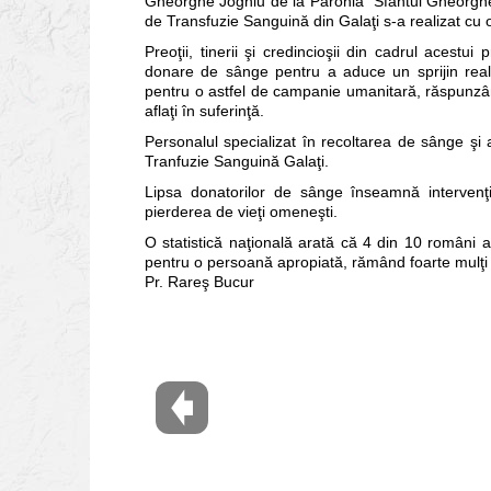
Gheorghe Joghiu de la Parohia “Sfântul Gheorghe”
de Transfuzie Sanguină din Galaţi s-a realizat cu 
Preoţii, tinerii şi credincioşii din cadrul acest
donare de sânge pentru a aduce un sprijin real
pentru o astfel de campanie umanitară, răspunzând
aflaţi în suferinţă.
Personalul specializat în recoltarea de sânge şi
Tranfuzie Sanguină Galaţi.
Lipsa donatorilor de sânge înseamnă intervenţi
pierderea de vieţi omeneşti.
O statistică naţională arată că 4 din 10 români a
pentru o persoană apropiată, rămând foarte mulţ
Pr. Rareş Bucur