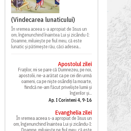
(Vindecarea lunaticului)
În vremea aceea s-a apropiat de Iisus un
om, îngenunchind înaintea Lui și zicându-I:
Doamne, miluiește pe fiul meu, că este
lunatic și pătimește rău, căci adesea...
Apostolul zilei
Fraților, mi se pare că Dumnezeu, pe noi,
apostolii, ne-a arătat ca pe cei din urmă
oameni, ca pe niște osândiți la moarte,
fiindcă ne-am făcut priveliște lumii și
îngerilor și...
Ap. I Corinteni 4, 9-16
Evanghelia zilei
În vremea aceea s-a apropiat de Iisus un
om, îngenunchind înaintea Lui și zicându-I:
Doamne, miluiește pe fiul meu, că este