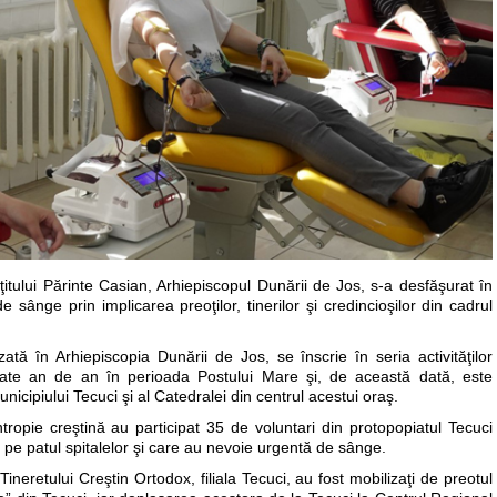
nţitului Părinte Casian, Arhiepiscopul Dunării de Jos, s-a desfăşurat în
ânge prin implicarea preoţilor, tinerilor şi credincioşilor din cadrul
 în Arhiepiscopia Dunării de Jos, se înscrie în seria activităţilor
şurate an de an în perioada Postului Mare şi, de această dată, este
municipiului Tecuci şi al Catedralei din centrul acestui oraş.
tropie creştină au participat 35 de voluntari din protopopiatul Tecuci
te pe patul spitalelor şi care au nevoie urgentă de sânge.
i Tineretului Creştin Ortodox, filiala Tecuci, au fost mobilizaţi de preotul