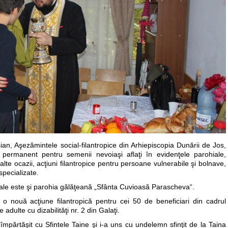
ian, Aşezămintele social-filantropice din Arhiepiscopia Dunării de Jos,
e permanent pentru semenii nevoiaşi aflaţi în evidenţele parohiale,
lte ocazii, acţiuni filantropice pentru persoane vulnerabile şi bolnave,
 specializate.
ociale este şi parohia gălăţeană „Sfânta Cuvioasă Parascheva“.
 o nouă acţiune filantropică pentru cei 50 de beneficiari din cadrul
 adulte cu dizabilităţi nr. 2 din Galaţi.
 împărtăşit cu Sfintele Taine şi i-a uns cu undelemn sfinţit de la Taina