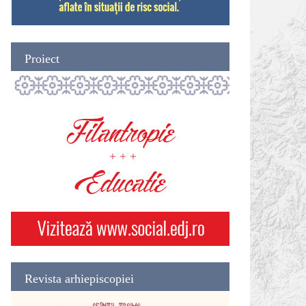
Proiect
Revista arhiepiscopiei