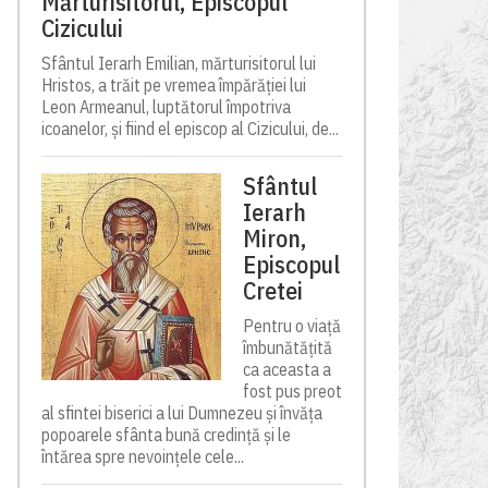
Mărturisitorul, Episcopul
Cizicului
Sfântul Ierarh Emilian, mărturisitorul lui
Hristos, a trăit pe vremea împărăției lui
Leon Armeanul, luptătorul împotriva
icoanelor, și fiind el episcop al Cizicului, de...
Sfântul
Ierarh
Miron,
Episcopul
Cretei
Pentru o viață
îmbunătățită
ca aceasta a
fost pus preot
al sfintei biserici a lui Dumnezeu și învăța
popoarele sfânta bună credință și le
întărea spre nevoințele cele...