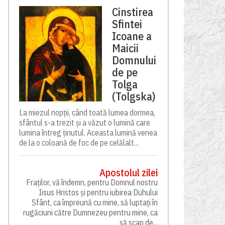
Cinstirea
Sfintei
Icoane a
Maicii
Domnului
de pe
Tolga
(Tolgska)
La miezul nopții, când toată lumea dormea,
sfântul s-a trezit și a văzut o lumină care
lumina întreg ținutul. Aceasta lumină venea
de la o coloană de foc de pe celălalt...
Apostolul zilei
Fraților, vă îndemn, pentru Domnul nostru
Iisus Hristos și pentru iubirea Duhului
Sfânt, ca împreună cu mine, să luptați în
rugăciuni către Dumnezeu pentru mine, ca
să scap de...