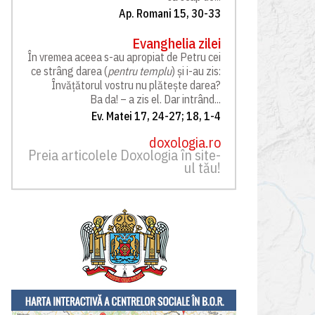
Ap. Romani 15, 30-33
Evanghelia zilei
În vremea aceea s-au apropiat de Petru cei
ce strâng darea (
pentru templu
) și i-au zis:
Învățătorul vostru nu plătește darea?
Ba da! – a zis el. Dar intrând...
Ev. Matei 17, 24-27; 18, 1-4
doxologia.ro
Preia articolele Doxologia în site-
ul tău!