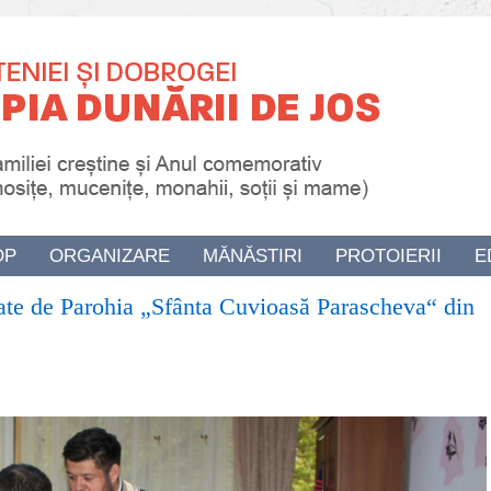
OP
ORGANIZARE
MĂNĂSTIRI
PROTOIERII
E
rate de Parohia „Sfânta Cuvioasă Parascheva“ din