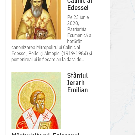
Calinic al
Edessei
Pe 23 iunie
2020,
Patriarhia
Ecumenică a
hotărât
canonizarea Mitropolitului Calinic al
Edessei, Pellei și Almopiei (1919-1984) și
pomenirea lui în fiecare an la data de...
Sfântul
Ierarh
Emilian