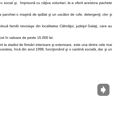
ru social şi, împreună cu câţiva voluntari, le-a oferit acestora pachete
a parohiei o maşină de spălat şi un uscător de rufe, detergenţi, clor şi
două familii nevoiaşe din localitatea Călmăţui, judeţul Galaţi, care au
fost în valoare de peste 15.000 lei.
 la stadiul de finisări interioare şi exterioare, este una dintre cele mai
 acesteia, încă din anul 1998, funcţionând şi o cantină socială, dar şi un