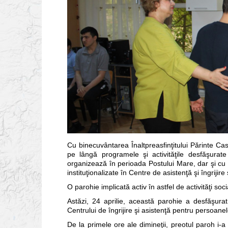
Cu binecuvântarea Înaltpreasfinţitului Părinte Cas
pe lângă programele şi activităţile desfăşurat
organizează în perioada Postului Mare, dar şi cu a
instituţionalizate în Centre de asistenţă şi îngrijire
O parohie implicată activ în astfel de activităţi s
Astăzi, 24 aprilie, această parohie a desfăşurat
Centrului de îngrijire şi asistenţă pentru persoanele
De la primele ore ale dimineţii, preotul paroh i-a