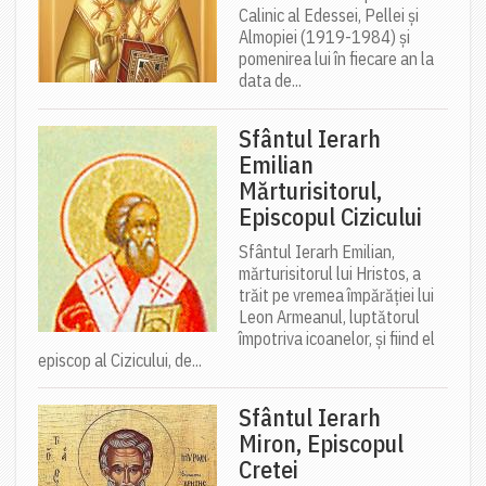
Calinic al Edessei, Pellei și
Almopiei (1919-1984) și
pomenirea lui în fiecare an la
data de...
Sfântul Ierarh
Emilian
Mărturisitorul,
Episcopul Cizicului
Sfântul Ierarh Emilian,
mărturisitorul lui Hristos, a
trăit pe vremea împărăției lui
Leon Armeanul, luptătorul
împotriva icoanelor, și fiind el
episcop al Cizicului, de...
Sfântul Ierarh
Miron, Episcopul
Cretei