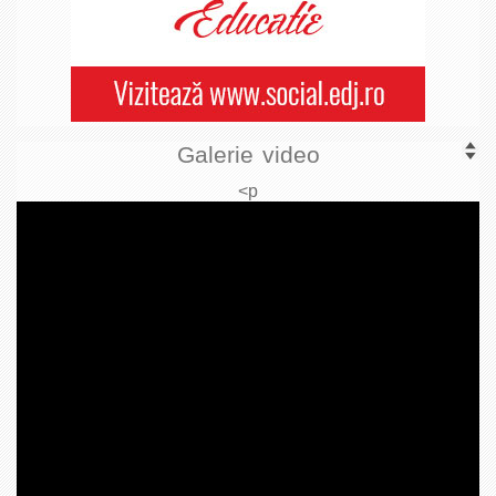
Galerie video
<p