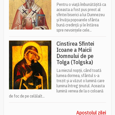
Pentru o viață îmbunătățită ca
aceasta a fost pus preot al
sfintei biserici a lui Dumnezeu
și învăța popoarele sfânta
bună credință și le întărea
spre nevoințele cele...
Cinstirea Sfintei
Icoane a Maicii
Domnului de pe
Tolga (Tolgska)
La miezul nopții, când toată
lumea dormea, sfântul s-a
trezit și a văzut o lumină care
lumina întreg ținutul. Aceasta
lumină venea de la o coloană
de foc de pe celălalt...
Apostolul zilei