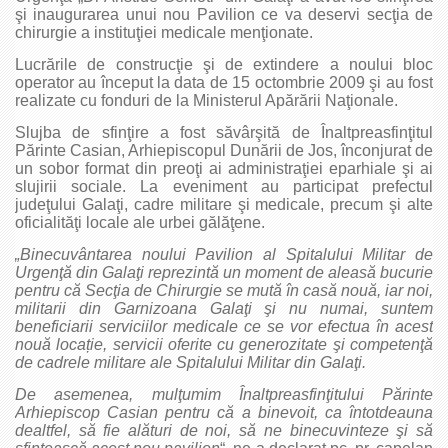
şi inaugurarea unui nou Pavilion ce va deservi secţia de
chirurgie a instituţiei medicale menţionate.
Lucrările de construcţie şi de extindere a noului bloc
operator au început la data de 15 octombrie 2009 şi au fost
realizate cu fonduri de la Ministerul Apărării Naţionale.
Slujba de sfinţire a fost săvârşită de Înaltpreasfinţitul
Părinte Casian, Arhiepiscopul Dunării de Jos, înconjurat de
un sobor format din preoţi ai administraţiei eparhiale şi ai
slujirii sociale. La eveniment au participat prefectul
judeţului Galaţi, cadre militare şi medicale, precum şi alte
oficialităţi locale ale urbei gălăţene.
„Binecuvântarea noului Pavilion al Spitalului Militar de
Urgen
ţ
ă din Gala
ţ
i reprezintă un moment de aleasă bucurie
pentru că Sec
ţ
ia de Chirurgie se mută în casă nouă, iar noi,
militarii din Garnizoana Gala
ţ
i
ş
i nu numai, suntem
beneficiarii serviciilor medicale ce se vor efectua în acest
nouă loca
ț
ie, servicii oferite cu generozitate
ş
i competen
ţ
ă
de cadrele militare ale Spitalului Militar din Gala
ţ
i.
De asemenea, mul
ţ
umim Înaltpreasfin
ţ
itului Părinte
Arhiepiscop Casian pentru că a binevoit, ca întotdeauna
dealtfel, să fie alături de noi, să ne binecuvinteze
ş
i să