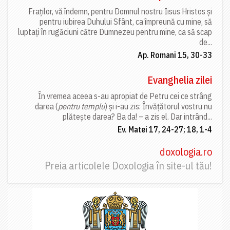
Fraților, vă îndemn, pentru Domnul nostru Iisus Hristos și
pentru iubirea Duhului Sfânt, ca împreună cu mine, să
luptați în rugăciuni către Dumnezeu pentru mine, ca să scap
de...
Ap. Romani 15, 30-33
Evanghelia zilei
În vremea aceea s-au apropiat de Petru cei ce strâng
darea (
pentru templu
) și i-au zis: Învățătorul vostru nu
plătește darea? Ba da! – a zis el. Dar intrând...
Ev. Matei 17, 24-27; 18, 1-4
doxologia.ro
Preia articolele Doxologia în site-ul tău!