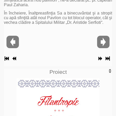
sfin
ţ
ească acest nou pavilion
“, ne-a declarat pc. pr. capelan
Paul Zaharia.
În încheiere, Înaltpreasfinţia Sa a binecuvântat şi a stropit
cu apă sfinţită atât noul Pavilon cu tot blocul operator, cât şi
vechea clădire a Spitalului Militar „Dr. Aristide Serfioti“.
Proiect