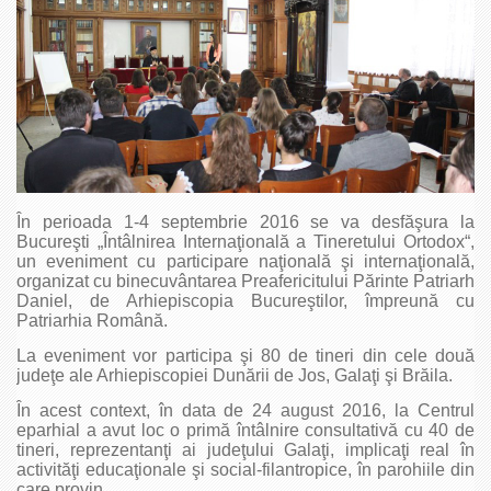
În perioada 1-4 septembrie 2016 se va desfăşura la
Bucureşti „Întâlnirea Internaţională a Tineretului Ortodox“,
un eveniment cu participare naţională şi internaţională,
organizat cu binecuvântarea Preafericitului Părinte Patriarh
Daniel, de Arhiepiscopia Bucureştilor, împreună cu
Patriarhia Română.
La eveniment vor participa şi 80 de tineri din cele două
judeţe ale Arhiepiscopiei Dunării de Jos, Galaţi şi Brăila.
În acest context, în data de 24 august 2016, la Centrul
eparhial a avut loc o primă întâlnire consultativă cu 40 de
tineri, reprezentanţi ai judeţului Galaţi, implicaţi real în
activităţi educaţionale şi social-filantropice, în parohiile din
care provin.