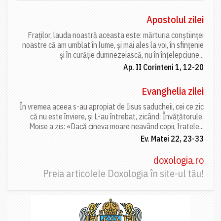
Apostolul zilei
Fraților, lauda noastră aceasta este: mărturia conștiinței
noastre că am umblat în lume, și mai ales la voi, în sfințenie
și în curăție dumnezeiască, nu în înțelepciune...
Ap. II Corinteni 1, 12-20
Evanghelia zilei
În vremea aceea s-au apropiat de Iisus saducheii, cei ce zic
că nu este înviere, și L-au întrebat, zicând: Învățătorule,
Moise a zis: «Dacă cineva moare neavând copii, fratele...
Ev. Matei 22, 23-33
doxologia.ro
Preia articolele Doxologia în site-ul tău!