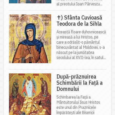
al preotului Ioan Pârvescu...
✝) Sfânta Cuvioasă
Teodora de la Sihla
Această floare duhovnicească
și mireasă a lui Hristos, pe
care a odrăslit-o pământul
binecuvântat al Moldovei, s-a
născut pe la jumătatea
secolului al XVII-lea, în satul...
După-prăznuirea
Schimbării la Față a
Domnului
Schimbarea la Față a
Mântuitorului Iisus Hristos
este unul din Praznicele
împărătești ale Bisericii