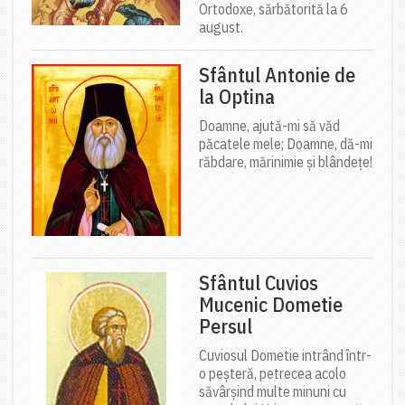
Ortodoxe, sărbătorită la 6
august.
Sfântul Antonie de
la Optina
Doamne, ajută-mi să văd
păcatele mele; Doamne, dă-mi
răbdare, mărinimie şi blândeţe!
Sfântul Cuvios
Mucenic Dometie
Persul
Cuviosul Dometie intrând într-
o peșteră, petrecea acolo
săvârșind multe minuni cu