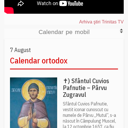
Arhiva ştiri Trinitas TV
Calendar pe mobil
7 August
Calendar ortodox
✝) Sfântul Cuvios
Pafnutie – Pârvu
Zugravul
Sfântul Cuvios Pafnutie,
vestit iconar cunoscut cu
numele de Pârvu „Mutul”, s-a
născut în Câmpulung Muscel,
la 12 octombrie 1657, ca fiu