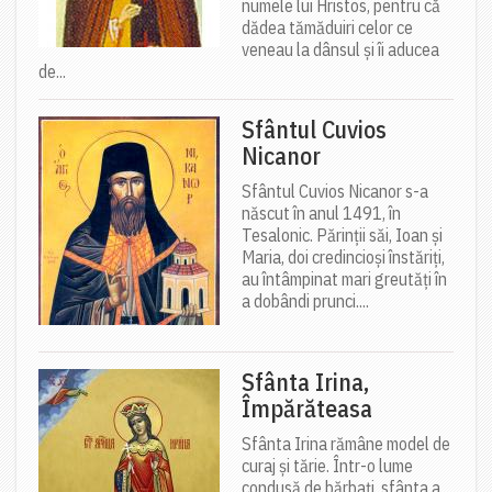
numele lui Hristos, pentru că
dădea tămăduiri celor ce
veneau la dânsul și îi aducea
de...
Sfântul Cuvios
Nicanor
Sfântul Cuvios Nicanor s-a
născut în anul 1491, în
Tesalonic. Părinții săi, Ioan și
Maria, doi credincioși înstăriți,
au întâmpinat mari greutăți în
a dobândi prunci....
Sfânta Irina,
Împărăteasa
Sfânta Irina rămâne model de
curaj și tărie. Într-o lume
condusă de bărbați, sfânta a