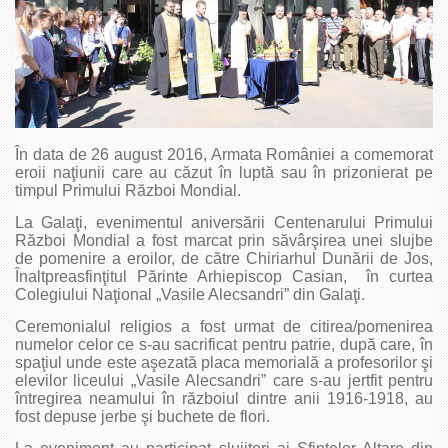
În data de 26 august 2016, Armata României a comemorat
eroii naţiunii care au căzut în luptă sau în prizonierat pe
timpul Primului Război Mondial.
La Galaţi, evenimentul aniversării Centenarului Primului
Război Mondial a fost marcat prin săvârşirea unei slujbe
de pomenire a eroilor, de către Chiriarhul Dunării de Jos,
Înaltpreasfinţitul Părinte Arhiepiscop Casian, în curtea
Colegiului Naţional „Vasile Alecsandri” din Galaţi.
Ceremonialul religios a fost urmat de citirea/pomenirea
numelor celor ce s-au sacrificat pentru patrie, după care, în
spaţiul unde este aşezată placa memorială a profesorilor şi
elevilor liceului „Vasile Alecsandri” care s-au jertfit pentru
întregirea neamului în războiul dintre anii 1916-1918, au
fost depuse jerbe şi buchete de flori.