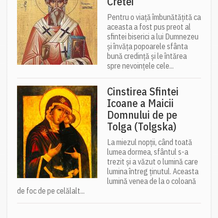
Cretei
Pentru o viață îmbunătățită ca
aceasta a fost pus preot al
sfintei biserici a lui Dumnezeu
și învăța popoarele sfânta
bună credință și le întărea
spre nevoințele cele...
Cinstirea Sfintei
Icoane a Maicii
Domnului de pe
Tolga (Tolgska)
La miezul nopții, când toată
lumea dormea, sfântul s-a
trezit și a văzut o lumină care
lumina întreg ținutul. Aceasta
lumină venea de la o coloană
de foc de pe celălalt...