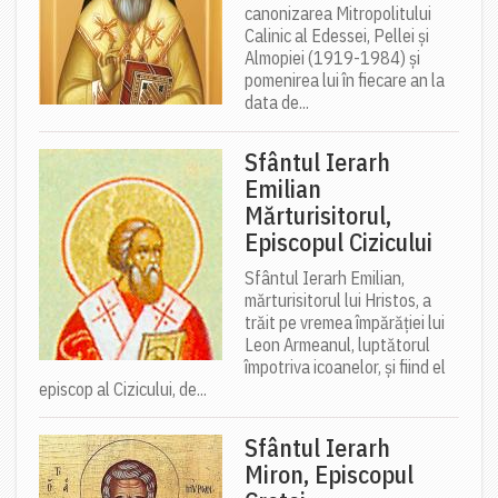
canonizarea Mitropolitului
Calinic al Edessei, Pellei și
Almopiei (1919-1984) și
pomenirea lui în fiecare an la
data de...
Sfântul Ierarh
Emilian
Mărturisitorul,
Episcopul Cizicului
Sfântul Ierarh Emilian,
mărturisitorul lui Hristos, a
trăit pe vremea împărăției lui
Leon Armeanul, luptătorul
împotriva icoanelor, și fiind el
episcop al Cizicului, de...
Sfântul Ierarh
Miron, Episcopul