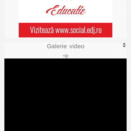
Galerie video
<p