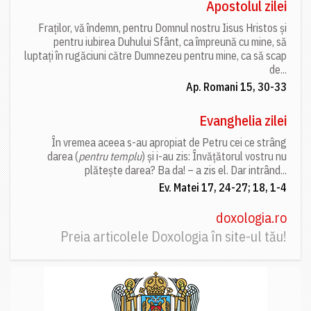
Apostolul zilei
Fraților, vă îndemn, pentru Domnul nostru Iisus Hristos și
pentru iubirea Duhului Sfânt, ca împreună cu mine, să
luptați în rugăciuni către Dumnezeu pentru mine, ca să scap
de...
Ap. Romani 15, 30-33
Evanghelia zilei
În vremea aceea s-au apropiat de Petru cei ce strâng
darea (
pentru templu
) și i-au zis: Învățătorul vostru nu
plătește darea? Ba da! – a zis el. Dar intrând...
Ev. Matei 17, 24-27; 18, 1-4
doxologia.ro
Preia articolele Doxologia în site-ul tău!