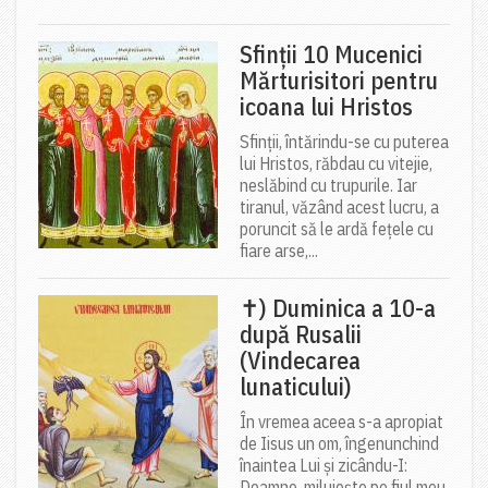
Sfinții 10 Mucenici
Mărturisitori pentru
icoana lui Hristos
Sfinții, întărindu-se cu puterea
lui Hristos, răbdau cu vitejie,
neslăbind cu trupurile. Iar
tiranul, văzând acest lucru, a
poruncit să le ardă fețele cu
fiare arse,...
✝) Duminica a 10-a
după Rusalii
(Vindecarea
lunaticului)
În vremea aceea s-a apropiat
de Iisus un om, îngenunchind
înaintea Lui și zicându-I:
Doamne, miluiește pe fiul meu,