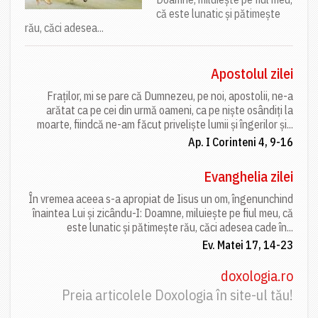
că este lunatic și pătimește
rău, căci adesea...
Apostolul zilei
Fraților, mi se pare că Dumnezeu, pe noi, apostolii, ne-a
arătat ca pe cei din urmă oameni, ca pe niște osândiți la
moarte, fiindcă ne-am făcut priveliște lumii și îngerilor și...
Ap. I Corinteni 4, 9-16
Evanghelia zilei
În vremea aceea s-a apropiat de Iisus un om, îngenunchind
înaintea Lui și zicându-I: Doamne, miluiește pe fiul meu, că
este lunatic și pătimește rău, căci adesea cade în...
Ev. Matei 17, 14-23
doxologia.ro
Preia articolele Doxologia în site-ul tău!