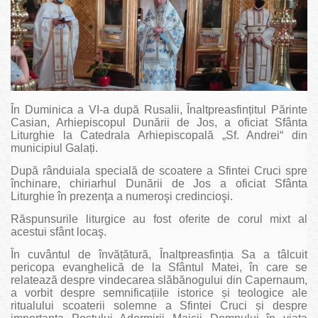
În Duminica a VI-a după Rusalii, Înaltpreasfințitul Părinte
Casian, Arhiepiscopul Dunării de Jos, a oficiat Sfânta
Liturghie la Catedrala Arhiepiscopală „Sf. Andrei“ din
municipiul Galați.
După rânduiala specială de scoatere a Sfintei Cruci spre
închinare, chiriarhul Dunării de Jos a oficiat Sfânta
Liturghie în prezenţa a numeroşi credincioşi.
Răspunsurile liturgice au fost oferite de corul mixt al
acestui sfânt locaş.
În cuvântul de învățătură, Înaltprea­sfinția Sa a tâlcuit
pericopa evanghelică de la Sfântul Matei, în care se
relatează despre vindecarea slăbănogului din Capernaum,
a vorbit despre semnificațiile istorice și teologice ale
ritualului scoaterii solemne a Sfintei Cruci și despre