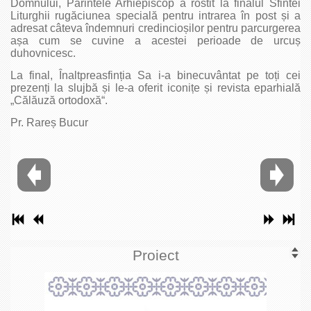
Domnului, Părintele Arhiepiscop a rostit la finalul Sfintei
Liturghii rugăciunea specială pentru intrarea în post și a
adresat câteva îndemnuri credincioșilor pentru parcurgerea
așa cum se cuvine a acestei perioade de urcuș
duhovnicesc.
La final, Înaltpreasfinția Sa i-a binecuvântat pe toți cei
prezenți la slujbă și le-a oferit iconițe și revista eparhială
„Călăuză ortodoxă“.
Pr. Rareș Bucur
Proiect