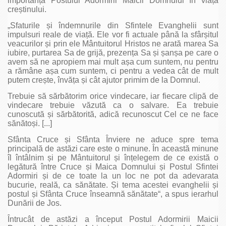
importanța Postului Adormirii Maicii Domnului în viața
creștinului.
„Sfaturile și îndemnurile din Sfintele Evanghelii sunt
impulsuri reale de viață. Ele vor fi actuale până la sfârșitul
veacurilor și prin ele Mântuitorul Hristos ne arată marea Sa
iubire, purtarea Sa de grijă, prezența Sa și șanșa pe care o
avem să ne apropiem mai mult așa cum suntem, nu pentru
a rămâne așa cum suntem, ci pentru a vedea cât de mult
putem crește, învăța și cât ajutor primim de la Domnul.
Trebuie să sărbătorim orice vindecare, iar fiecare clipă de
vindecare trebuie văzută ca o salvare. Ea trebuie
cunoscută și sărbătorită, adică recunoscut Cel ce ne face
sănătoși. [...]
Sfânta Cruce și Sfânta Înviere ne aduce spre tema
principală de astăzi care este o minune. În această minune
îl întâlnim și pe Mântuitorul și înțelegem de ce există o
legătură între Cruce și Maica Domnului și Postul Sfintei
Adormiri și de ce toate la un loc ne pot da adevarata
bucurie, reală, ca sănătate. Și tema acestei evanghelii și
postul și Sfânta Cruce înseamnă sănătate“, a spus ierarhul
Dunării de Jos.
Întrucât de astăzi a început Postul Adormirii Maicii