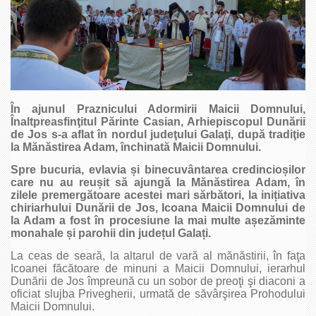
În ajunul Praznicului Adormirii Maicii Domnului,
Înaltpreasfinţitul Părinte Casian, Arhiepiscopul Dunării
de Jos s-a aflat în nordul judeţului Galaţi, după tradiţie
la Mănăstirea Adam, închinată Maicii Domnului.
Spre bucuria, evlavia și binecuvântarea credincioșilor
care nu au reușit să ajungă la Mănăstirea Adam, în
zilele premergătoare acestei mari sărbători, la inițiativa
chiriarhului Dunării de Jos, Icoana Maicii Domnului de
la Adam a fost în procesiune la mai multe așezăminte
monahale și parohii din județul Galați.
La ceas de seară, la altarul de vară al mănăstirii, în faţa
Icoanei făcătoare de minuni a Maicii Domnului, ierarhul
Dunării de Jos împreună cu un sobor de preoţi şi diaconi a
oficiat slujba Privegherii, urmată de săvârşirea Prohodului
Maicii Domnului.