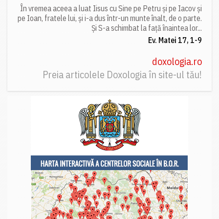
În vremea aceea a luat Iisus cu Sine pe Petru și pe Iacov și
pe Ioan, fratele lui, și i-a dus într-un munte înalt, de o parte.
Și S-a schimbat la față înaintea lor...
Ev. Matei 17, 1-9
doxologia.ro
Preia articolele Doxologia în site-ul tău!