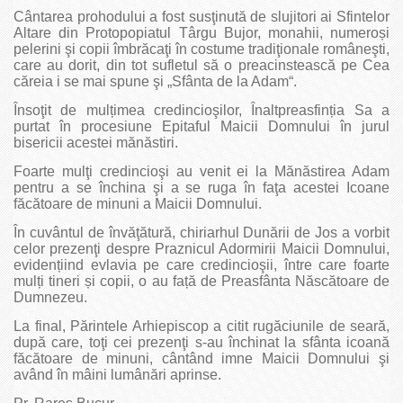
Cântarea prohodului a fost susţinută de slujitori ai Sfintelor
Altare din Protopopiatul Târgu Bujor, monahii, numeroși
pelerini şi copii îmbrăcaţi în costume tradiţionale româneşti,
care au dorit, din tot sufletul să o preacinstească pe Cea
căreia i se mai spune şi „Sfânta de la Adam“.
Însoţit de mulțimea credincioşilor, Înaltpreasfinția Sa a
purtat în procesiune Epitaful Maicii Domnului în jurul
bisericii acestei mănăstiri.
Foarte mulţi credincioşi au venit ei la Mănăstirea Adam
pentru a se închina şi a se ruga în faţa acestei Icoane
făcătoare de minuni a Maicii Domnului.
În cuvântul de învăţătură, chiriarhul Dunării de Jos a vorbit
celor prezenţi despre Praznicul Adormirii Maicii Domnului,
evidențiind evlavia pe care credincioşii, între care foarte
mulți tineri și copii, o au față de Preasfânta Născătoare de
Dumnezeu.
La final, Părintele Arhiepiscop a citit rugăciunile de seară,
după care, toţi cei prezenţi s-au închinat la sfânta icoană
făcătoare de minuni, cântând imne Maicii Domnului şi
având în mâini lumânări aprinse.