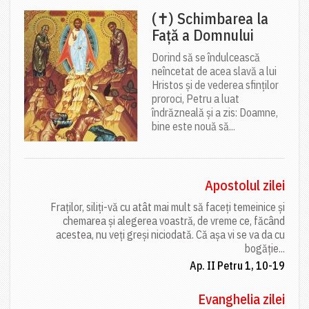
(✝) Schimbarea la
Față a Domnului
Dorind să se îndulcească
neîncetat de acea slavă a lui
Hristos și de vederea sfinților
proroci, Petru a luat
îndrăzneală și a zis: Doamne,
bine este nouă să...
Apostolul zilei
Fraților, siliți-vă cu atât mai mult să faceți temeinice și
chemarea și alegerea voastră, de vreme ce, făcând
acestea, nu veți greși niciodată. Că așa vi se va da cu
bogăție...
Ap. II Petru 1, 10-19
Evanghelia zilei