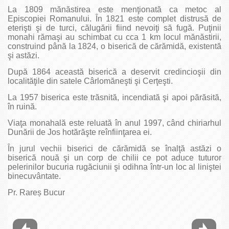
La 1809 mănăstirea este menţionată ca metoc al
Episcopiei Romanului. În 1821 este complet distrusă de
eterişti şi de turci, călugării fiind nevoiţi să fugă. Puţinii
monahi rămaşi au schimbat cu cca 1 km locul mănăstirii,
construind până la 1824, o biserică de cărămidă, existentă
şi astăzi.
După 1864 această biserică a deservit credincioşii din
localităţile din satele Cârlomăneşti şi Cerţeşti.
La 1957 biserica este trăsnită, incendiată şi apoi părăsită,
în ruină.
Viaţa monahală este reluată în anul 1997, când chiriarhul
Dunării de Jos hotărăşte reînfiinţarea ei.
În jurul vechii biserici de cărămidă se înalţă astăzi o
biserică nouă şi un corp de chilii ce pot aduce tuturor
pelerinilor bucuria rugăciunii şi odihna într-un loc al liniştei
binecuvântate.
Pr. Rareș Bucur