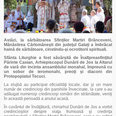
Astăzi, la sărbătoarea Sfinţilor Martiri Brâncoveni,
Mănăstirea Cârlomăneşti din judeţul Galaţi a îmbrăcat
haină de sărbătoare, cinstindu-şi ocrotitorii spirituali.
Sfânta Liturghie a fost săvârşită de Înaltpreasfinţitul
Părinte Casian, Arhiepiscopul Dunării de Jos la Altarul
de vară din incinta ansamblului monahal, împreună cu
un sobor de ieromonahi, preoţi şi diaconi din
Protopopiatul Tecuci.
La slujbă au participat oficialităţi locale, dar şi un mare
număr de credincioşi din parohiile învecinate, la care s-au
adăugat numeroşi credincioşi români din străinătate, veniţi
în această perioadă a anului acasă.
În cuvântul de învăţătură, chiriarhul Dunării de Jos a vorbit
credincioşilor despre viaţa frumoasă şi credinţa