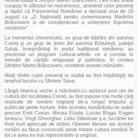
nestrămutată a Sfinţilor Martiri Brâncoveni, care s-au arătat
curajoşi în sfârşitul lor mucenicesc, amintind celor prezenţi
şi faptul că Parlamentul României a declarat ziua de 16
august ca „
Zi Națională pentru comemorarea Martirilor
Brâncoveni și de conștientizare a violențelor împotriva
creștinilor“.
La momentul chinonicului, un grup de bătrâni din parohia
Corod şi un grup de tineri din parohia Brătuleşti, judeţul
Galaţi, înveşmântaţi în portul tradiţional românesc au
prezentat un program cultural-artistic ce a constat în
intonări de cântări religioase şi patriotice, în cinstea
Sfinţilor Martiri Brâncoveni, ocrotitorii acestei mănăstiri.
Mulţi dintre copiii prezenţi la slujbă au fost împărtăşiţi de
ierarhul locului cu Sfintele Taine.
Lângă biserica veche a mănăstirii,cu sprijinul unui om de
cultură din localitatea Corod, au fost expuse mai multe cărţi
realizate de românii migranţi de-a lungul timpului şi
publicate peste hortare, între acestea numărându-se autori
precum Emil Cioran, Mircea Eliade, Lucian Blaga, Eugen
Ionescu, Virgil Gheorghiu, Lidia Stăniloae ş.a, lucrările lor
fiind mult apreciate de străini. Operele literare ale acestor
români au făcut cunoscută peste hotare cultura română în
tot ce avea ea mai reprezentativ și original.