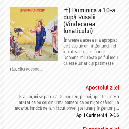
✝) Duminica a 10-a
după Rusalii
(Vindecarea
lunaticului)
În vremea aceea s-a apropiat
de Iisus un om, îngenunchind
înaintea Lui și zicându-I:
Doamne, miluiește pe fiul meu,
că este lunatic și pătimește
rău, căci adesea...
Apostolul zilei
Fraților, mi se pare că Dumnezeu, pe noi, apostolii, ne-a
arătat ca pe cei din urmă oameni, ca pe niște osândiți la
moarte, fiindcă ne-am făcut priveliște lumii și îngerilor și...
Ap. I Corinteni 4, 9-16