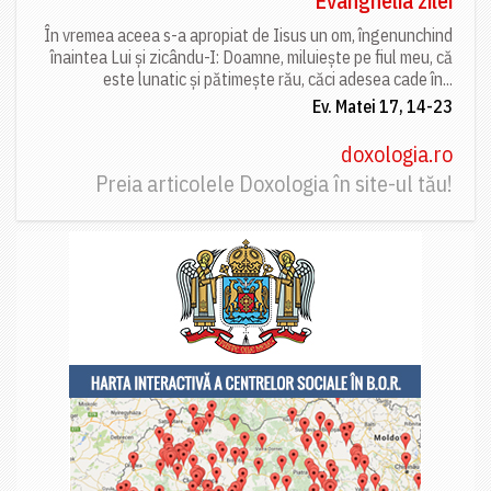
Evanghelia zilei
În vremea aceea s-a apropiat de Iisus un om, îngenunchind
înaintea Lui și zicându-I: Doamne, miluiește pe fiul meu, că
este lunatic și pătimește rău, căci adesea cade în...
Ev. Matei 17, 14-23
doxologia.ro
Preia articolele Doxologia în site-ul tău!