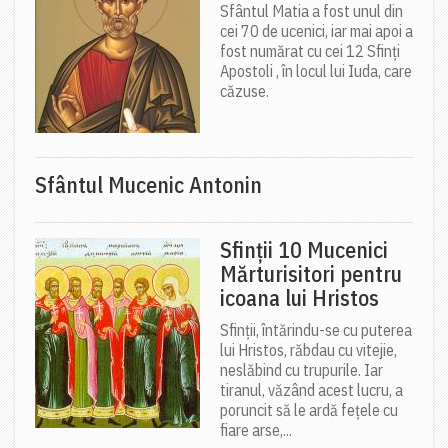
Sfântul Matia a fost unul din
cei 70 de ucenici, iar mai apoi a
fost numărat cu cei 12 Sfinți
Apostoli , în locul lui Iuda, care
căzuse.
Sfântul Mucenic Antonin
Sfinții 10 Mucenici
Mărturisitori pentru
icoana lui Hristos
Sfinții, întărindu-se cu puterea
lui Hristos, răbdau cu vitejie,
neslăbind cu trupurile. Iar
tiranul, văzând acest lucru, a
poruncit să le ardă fețele cu
fiare arse,...