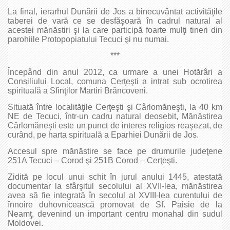
La final, ierarhul Dunării de Jos a binecuvântat activităţile
taberei de vară ce se desfăşoară în cadrul natural al
acestei mănăstiri şi la care participă foarte mulţi tineri din
parohiile Protopopiatului Tecuci şi nu numai.
***
Începând din anul 2012, ca urmare a unei Hotărâri a
Consiliului Local, comuna Cerţeşti a intrat sub ocrotirea
spirituală a Sfinţilor Martiri Brâncoveni.
Situată între localităţile Cerţeşti şi Cârlomăneşti, la 40 km
NE de Tecuci, într-un cadru natural deosebit, Mănăstirea
Cârlomăneşti este un punct de interes religios reaşezat, de
curând, pe harta spirituală a Eparhiei Dunării de Jos.
Accesul spre mănăstire se face pe drumurile judeţene
251A Tecuci – Corod şi 251B Corod – Cerţeşti.
Zidită pe locul unui schit în jurul anului 1445, atestată
documentar la sfârşitul secolului al XVII-lea, mănăstirea
avea să fie integrată în secolul al XVIII-lea curentului de
înnoire duhovnicească promovat de Sf. Paisie de la
Neamţ, devenind un important centru monahal din sudul
Moldovei.