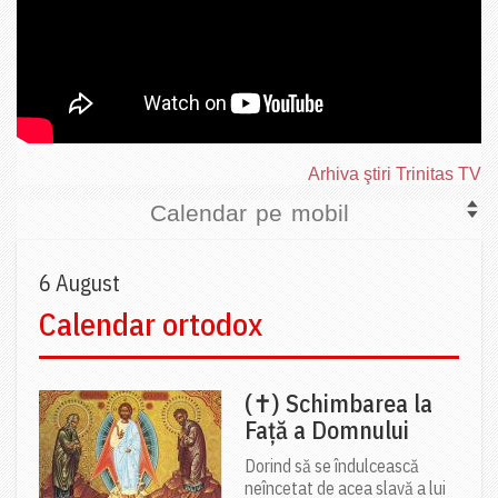
Arhiva ştiri Trinitas TV
Calendar pe mobil
6 August
Calendar ortodox
(✝) Schimbarea la
Față a Domnului
Dorind să se îndulcească
neîncetat de acea slavă a lui