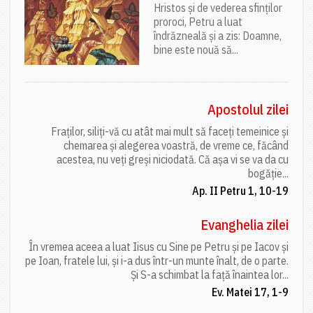
Hristos și de vederea sfinților
proroci, Petru a luat
îndrăzneală și a zis: Doamne,
bine este nouă să...
Apostolul zilei
Fraților, siliți-vă cu atât mai mult să faceți temeinice și
chemarea și alegerea voastră, de vreme ce, făcând
acestea, nu veți greși niciodată. Că așa vi se va da cu
bogăție...
Ap. II Petru 1, 10-19
Evanghelia zilei
În vremea aceea a luat Iisus cu Sine pe Petru și pe Iacov și
pe Ioan, fratele lui, și i-a dus într-un munte înalt, de o parte.
Și S-a schimbat la față înaintea lor...
Ev. Matei 17, 1-9