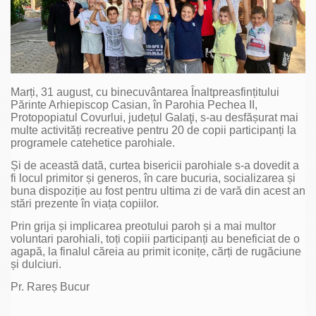
Marți, 31 august, cu binecuvântarea Înaltpreasfințitului
Părinte Arhiepiscop Casian, în Parohia Pechea II,
Protopopiatul Covurlui, județul Galaţi, s-au desfășurat mai
multe activități recreative pentru 20 de copii participanți la
programele catehetice parohiale.
Și de această dată, curtea bisericii parohiale s-a dovedit a
fi locul primitor și generos, în care bucuria, socializarea și
buna dispoziție au fost pentru ultima zi de vară din acest an
stări prezente în viața copiilor.
Prin grija și implicarea preotului paroh și a mai multor
voluntari parohiali, toți copiii participanți au beneficiat de o
agapă, la finalul căreia au primit iconițe, cărți de rugăciune
și dulciuri.
Pr. Rareș Bucur