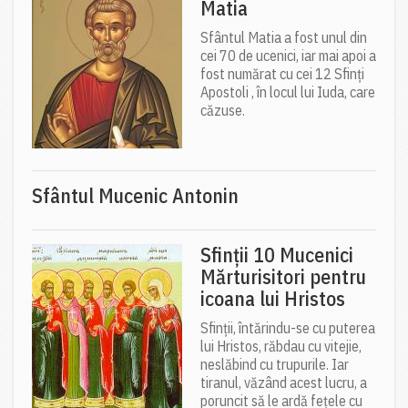
Matia
Sfântul Matia a fost unul din
cei 70 de ucenici, iar mai apoi a
fost numărat cu cei 12 Sfinți
Apostoli , în locul lui Iuda, care
căzuse.
Sfântul Mucenic Antonin
Sfinții 10 Mucenici
Mărturisitori pentru
icoana lui Hristos
Sfinții, întărindu-se cu puterea
lui Hristos, răbdau cu vitejie,
neslăbind cu trupurile. Iar
tiranul, văzând acest lucru, a
poruncit să le ardă fețele cu