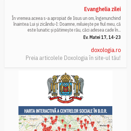
Evanghelia zilei
În vremea aceea s-a apropiat de Iisus un om, îngenunchind
înaintea Lui și zicându-I: Doamne, miluiește pe fiul meu, că
este lunatic și pătimește rău, căci adesea cade în...
Ev. Matei 17, 14-23
doxologia.ro
Preia articolele Doxologia în site-ul tău!