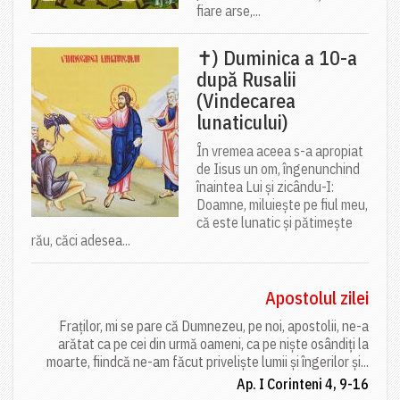
fiare arse,...
✝) Duminica a 10-a
după Rusalii
(Vindecarea
lunaticului)
În vremea aceea s-a apropiat
de Iisus un om, îngenunchind
înaintea Lui și zicându-I:
Doamne, miluiește pe fiul meu,
că este lunatic și pătimește
rău, căci adesea...
Apostolul zilei
Fraților, mi se pare că Dumnezeu, pe noi, apostolii, ne-a
arătat ca pe cei din urmă oameni, ca pe niște osândiți la
moarte, fiindcă ne-am făcut priveliște lumii și îngerilor și...
Ap. I Corinteni 4, 9-16