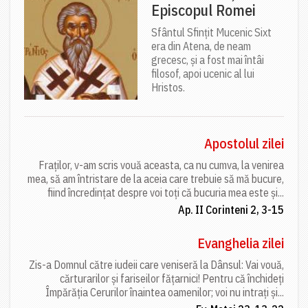
Episcopul Romei
Sfântul Sfințit Mucenic Sixt
era din Atena, de neam
grecesc, și a fost mai întâi
filosof, apoi ucenic al lui
Hristos.
Apostolul zilei
Fraților, v-am scris vouă aceasta, ca nu cumva, la venirea
mea, să am întristare de la aceia care trebuie să mă bucure,
fiind încredințat despre voi toți că bucuria mea este și...
Ap. II Corinteni 2, 3-15
Evanghelia zilei
Zis-a Domnul către iudeii care veniseră la Dânsul: Vai vouă,
cărturarilor și fariseilor fățarnici! Pentru că închideți
Împărăția Cerurilor înaintea oamenilor; voi nu intrați și...