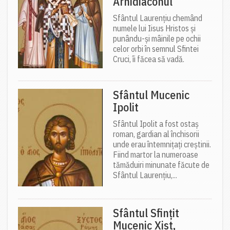
Arhidiaconul
Sfântul Laurențiu chemând
numele lui Iisus Hristos și
punându-și mâinile pe ochii
celor orbi în semnul Sfintei
Cruci, îi făcea să vadă.
Sfântul Mucenic
Ipolit
Sfântul Ipolit a fost ostaș
roman, gardian al închisorii
unde erau întemnițați creștinii.
Fiind martor la numeroase
tămăduiri minunate făcute de
Sfântul Laurențiu,...
Sfântul Sfințit
Mucenic Xist,