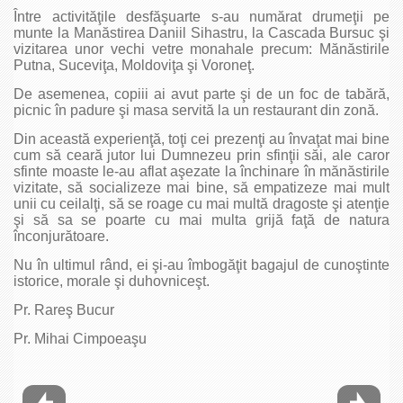
Între activităţile desfăşuarte s-au numărat drumeţii pe
munte la Manăstirea Daniil Sihastru, la Cascada Bursuc şi
vizitarea unor vechi vetre monahale precum: Mănăstirile
Putna, Suceviţa, Moldoviţa şi Voroneţ.
De asemenea, copiii ai avut parte şi de un foc de tabără,
picnic în padure şi masa servită la un restaurant din zonă.
Din această experienţă, toţi cei prezenţi au învaţat mai bine
cum să ceară jutor lui Dumnezeu prin sfinţii săi, ale caror
sfinte moaste le-au aflat aşezate la închinare în mănăstirile
vizitate, să socializeze mai bine, să empatizeze mai mult
unii cu ceilalţi, să se roage cu mai multă dragoste şi atenţie
şi să sa se poarte cu mai multa grijă faţă de natura
înconjurătoare.
Nu în ultimul rând, ei şi-au îmbogăţit bagajul de cunoştinte
istorice, morale şi duhovniceşt.
Pr. Rareş Bucur
Pr. Mihai Cimpoeaşu