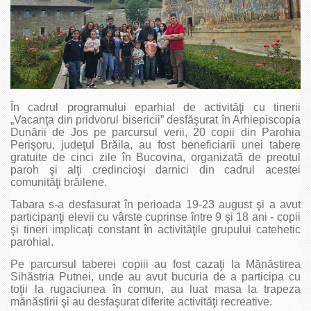
În cadrul programului eparhial de activităţi cu tinerii
„Vacanţa din pridvorul bisericii” desfăşurat în Arhiepiscopia
Dunării de Jos pe parcursul verii, 20 copii din Parohia
Perişoru, judeţul Brăila, au fost beneficiarii unei tabere
gratuite de cinci zile în Bucovina, organizată de preotul
paroh şi alţi credincioşi darnici din cadrul acestei
comunităţi brăilene.
Tabara s-a desfasurat în perioada 19-23 august şi a avut
participanţi elevii cu vârste cuprinse între 9 şi 18 ani - copii
şi tineri implicaţi constant în activităţile grupului catehetic
parohial.
Pe parcursul taberei copiii au fost cazaţi la Mănăstirea
Sihăstria Putnei, unde au avut bucuria de a participa cu
toţii la rugaciunea în comun, au luat masa la trapeza
mănăstirii şi au desfaşurat diferite activităţi recreative.