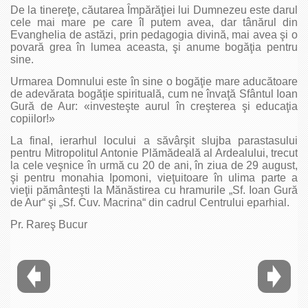
De la tinereţe, căutarea Împărăţiei lui Dumnezeu este darul
cele mai mare pe care îl putem avea, dar tânărul din
Evanghelia de astăzi, prin pedagogia divină, mai avea şi o
povară grea în lumea aceasta, şi anume bogăţia pentru
sine.
Urmarea Domnului este în sine o bogăţie mare aducătoare
de adevărata bogăţie spirituală, cum ne învaţă Sfântul Ioan
Gură de Aur: «investeşte aurul în creşterea şi educaţia
copiilor!»
La final, ierarhul locului a săvârşit slujba parastasului
pentru Mitropolitul Antonie Plămădeală al Ardealului, trecut
la cele veşnice în urmă cu 20 de ani, în ziua de 29 august,
şi pentru monahia Ipomoni, vieţuitoare în ulima parte a
vieţii pământeşti la Mănăstirea cu hramurile „Sf. Ioan Gură
de Aur“ şi „Sf. Cuv. Macrina“ din cadrul Centrului eparhial.
Pr. Rareş Bucur