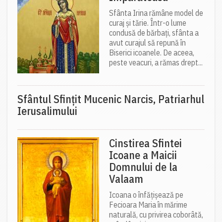
Sfânta Irina rămâne model de
curaj și tărie. Într-o lume
condusă de bărbați, sfânta a
avut curajul să repună în
Biserici icoanele. De aceea,
peste veacuri, a rămas drept...
Sfântul Sfinţit Mucenic Narcis, Patriarhul
Ierusalimului
Cinstirea Sfintei
Icoane a Maicii
Domnului de la
Valaam
Icoana o înfățișează pe
Fecioara Maria în mărime
naturală, cu privirea coborâtă,