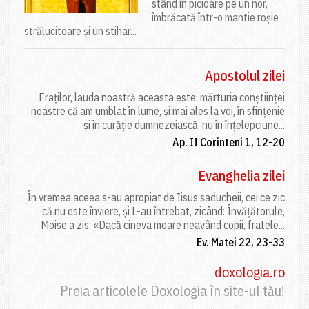
stând în picioare pe un nor,
îmbrăcată într-o mantie roșie
strălucitoare și un stihar...
Apostolul zilei
Fraților, lauda noastră aceasta este: mărturia conștiinței
noastre că am umblat în lume, și mai ales la voi, în sfințenie
și în curăție dumnezeiască, nu în înțelepciune...
Ap. II Corinteni 1, 12-20
Evanghelia zilei
În vremea aceea s-au apropiat de Iisus saducheii, cei ce zic
că nu este înviere, și L-au întrebat, zicând: Învățătorule,
Moise a zis: «Dacă cineva moare neavând copii, fratele...
Ev. Matei 22, 23-33
doxologia.ro
Preia articolele Doxologia în site-ul tău!