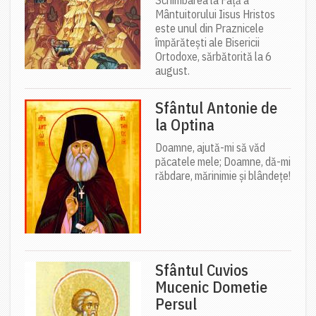
Mântuitorului Iisus Hristos
este unul din Praznicele
împărătești ale Bisericii
Ortodoxe, sărbătorită la 6
august.
Sfântul Antonie de
la Optina
Doamne, ajută-mi să văd
păcatele mele; Doamne, dă-mi
răbdare, mărinimie şi blândeţe!
Sfântul Cuvios
Mucenic Dometie
Persul