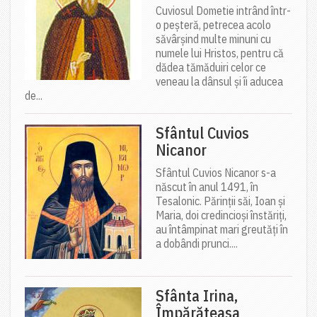
Cuviosul Dometie intrând într-
o peșteră, petrecea acolo
săvârșind multe minuni cu
numele lui Hristos, pentru că
dădea tămăduiri celor ce
veneau la dânsul și îi aducea
de...
Sfântul Cuvios
Nicanor
Sfântul Cuvios Nicanor s-a
născut în anul 1491, în
Tesalonic. Părinții săi, Ioan și
Maria, doi credincioși înstăriți,
au întâmpinat mari greutăți în
a dobândi prunci....
Sfânta Irina,
Împărăteasa