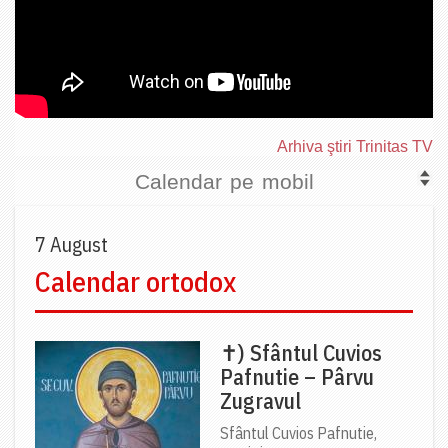
Arhiva ştiri Trinitas TV
Calendar pe mobil
7 August
Calendar ortodox
✝) Sfântul Cuvios
Pafnutie – Pârvu
Zugravul
Sfântul Cuvios Pafnutie,