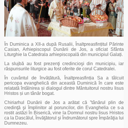
În Duminica a XII-a după Rusalii, Înaltpreasfințitul Părinte
Casian, Arhiepiscopul Dunării de Jos, a oficiat Sfânta
Liturghie la Catedrala arhiepiscopală din municipiul Galați.
La slujbă au fost prezenţi credincioşi din municipiu, iar
răspunsurile liturgice au fost oferite de corul Catedralei.
În cuvântul de învățătură, Înaltprea­sfinția Sa a tâlcuit
pericopa evanghelică din această Duminică în care este
relatată întâlnirea și dialogul dintre Mântuitorul nostru Iisus
Hristos și un tânăr bogat.
Chiriarhul Dunării de Jos a arătat că ”tânărul plin de
credinţă şi împlinitor al poruncilor, din Evanghelia ce s-a
rostit astăzi în Biserică, vine la Domnul nostru Iisus Hristos
ca la Dascălul, Învăţătorul şi Îndrumătorul spre Împărăţia lui
Dumnezeu.