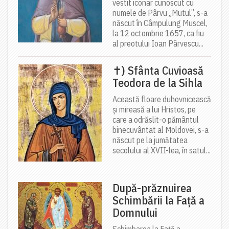
vestit iconar cunoscut cu
numele de Pârvu „Mutul”, s-a
născut în Câmpulung Muscel,
la 12 octombrie 1657, ca fiu
al preotului Ioan Pârvescu...
✝) Sfânta Cuvioasă
Teodora de la Sihla
Această floare duhovnicească
și mireasă a lui Hristos, pe
care a odrăslit-o pământul
binecuvântat al Moldovei, s-a
născut pe la jumătatea
secolului al XVII-lea, în satul...
După-prăznuirea
Schimbării la Față a
Domnului
Schimbarea la Față a