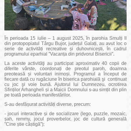
În perioada 15 iulie – 1 august 2025, în parohia Smulți II
din protopopiatul Târgu Bujor, județul Galați, au avut loc o
serie de activități recreative și duhovnicești, în cadrul
programului eparhial ”Vacanța din pridvorul Bisericii”.
La aceste activităţi au participat aproximativ 40 copii de
diferite vârste, coordonați de preotul paroh, doamna
preoteasă și voluntari inimoși. Programul a început de
fiecare dată cu rugăciune în biserica parohială şi continuat
cu joc şi voie bună. Ajutorul lui Dumnezeu, ocrotirea
Sfinților Arhangheli și a Maicii Domnului s-au simțit din plin
pe toată perioada manifestărilor.
S-au desfășurat activități diverse, precum:
- jocuri interactive și de socializare (lego, puzzle, mozaic,
șah, remmy, jocul proverbelor, joc de cultură generală
”Cine știe câștigă”);