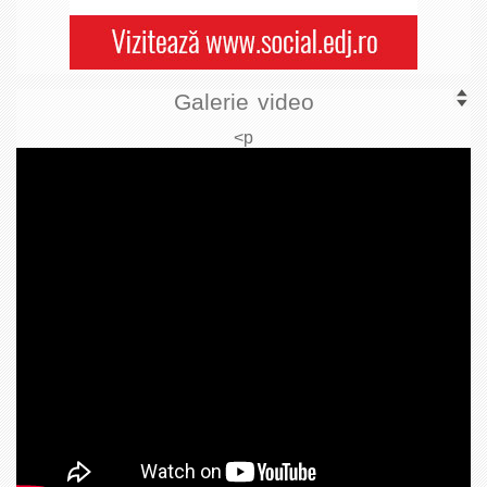
Galerie video
<p