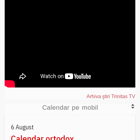
Arhiva ştiri Trinitas TV
Calendar pe mobil
6 August
Calendar ortodox