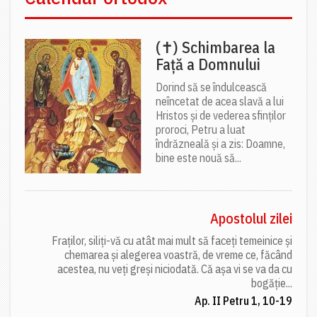
(✝) Schimbarea la
Față a Domnului
Dorind să se îndulcească
neîncetat de acea slavă a lui
Hristos și de vederea sfinților
proroci, Petru a luat
îndrăzneală și a zis: Doamne,
bine este nouă să...
Apostolul zilei
Fraților, siliți-vă cu atât mai mult să faceți temeinice și
chemarea și alegerea voastră, de vreme ce, făcând
acestea, nu veți greși niciodată. Că așa vi se va da cu
bogăție...
Ap. II Petru 1, 10-19