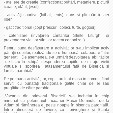
- ateliere de creație (confecționat brățări, metaniere, pictură
icoane, olărit, țesut);
- activități sportive (fotbal, tenis), dans și plimbări în aer
liber;
- gătit tradițional (copt prescuri, colaci, turte, gogoși);
- catehizare (învățarea cântărilor Sfintei Liturghii și
prezentarea vieților sfinților recent canonizați).
Pentru buna desfășurare a activităților s-au implicat activ
părinții copiilor, realizându-se o frumoasă colaborare între
generații. De asemenea, s-a urmărit dezvoltarea abilităților
de lucru în echipă, desprinderea copiilor de mirajul vieții
virtuale și sporirea atașamentului față de Biserică și
familia parohială.
Pe perioada activităților, copiii au luat masa în comun, fiind
serviți cu bunătăți tradiționale gătite chiar de ei sau
pregătite de către parohie.
„Vacanța din pridvorul Bisericii” s-a încheiat în chip
minunat cu pelerinajul icoanei Maicii Domnului de la
Adam și rămânerea ei peste noapte în biserica parohială.
Într-o atmosferă de Înviere, cu priveghere și Sfânta