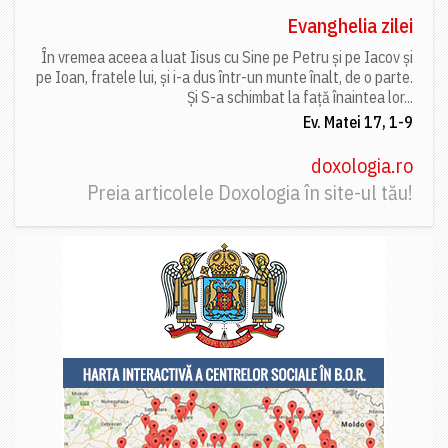
Evanghelia zilei
În vremea aceea a luat Iisus cu Sine pe Petru și pe Iacov și
pe Ioan, fratele lui, și i-a dus într-un munte înalt, de o parte.
Și S-a schimbat la față înaintea lor...
Ev. Matei 17, 1-9
doxologia.ro
Preia articolele Doxologia în site-ul tău!