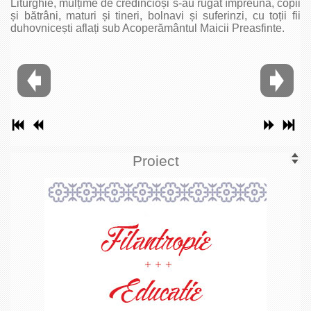
Liturghie, mulțime de credincioși s-au rugat împreună, copii
și bătrâni, maturi și tineri, bolnavi și suferinzi, cu toții fii
duhovnicești aflați sub Acoperământul Maicii Preasfinte.
Proiect