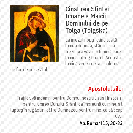
Cinstirea Sfintei
Icoane a Maicii
Domnului de pe
Tolga (Tolgska)
La miezul nopții, când toată
lumea dormea, sfântul s-a
trezit și a văzut o lumină care
lumina întreg ținutul. Aceasta
lumină venea de la o coloană
de foc de pe celălalt...
Apostolul zilei
Fraților, vă îndemn, pentru Domnul nostru Iisus Hristos și
pentru iubirea Duhului Sfânt, ca împreună cu mine, să
luptați în rugăciuni către Dumnezeu pentru mine, ca să scap
de...
Ap. Romani 15, 30-33