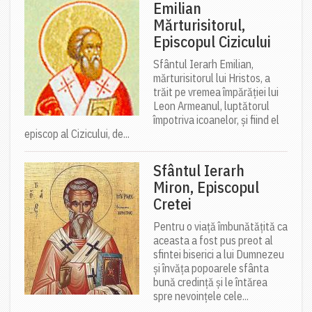
Emilian
Mărturisitorul,
Episcopul Cizicului
Sfântul Ierarh Emilian,
mărturisitorul lui Hristos, a
trăit pe vremea împărăției lui
Leon Armeanul, luptătorul
împotriva icoanelor, și fiind el
episcop al Cizicului, de...
Sfântul Ierarh
Miron, Episcopul
Cretei
Pentru o viață îmbunătățită ca
aceasta a fost pus preot al
sfintei biserici a lui Dumnezeu
și învăța popoarele sfânta
bună credință și le întărea
spre nevoințele cele...