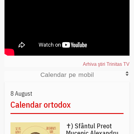
Arhiva ştiri Trinitas TV
Calendar pe mobil
8 August
Calendar ortodox
✝) Sfântul Preot
Mucenic Alexandru