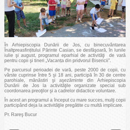
În Arhiepiscopia Dunării de Jos, cu binecuvântarea
Înaltpreasfințitului Părinte Casian, se desfăşoară, în lunile
iulie şi august, programul eparhial de activităţi de vară
pentru copii şi tineri „Vacanța din pridvorul Bisericii”.
Pe parcursul perioadei de vară, peste 2000 de copii, cu
vârste cuprinse între 5 şi 18 ani, participă în 30 de centre
parohiale, mănăstiri şi aşezăminte din Arhiepiscopia
Dunării de Jos la activităţile organizate special sub
coordonarea preoţilor şi a cadrelor didactice voluntare.
În acest an programul a început cu mare succes, mulţi copii
participând deja la activităţile pregătite cu multă implicare.
Pr. Rareş Bucur