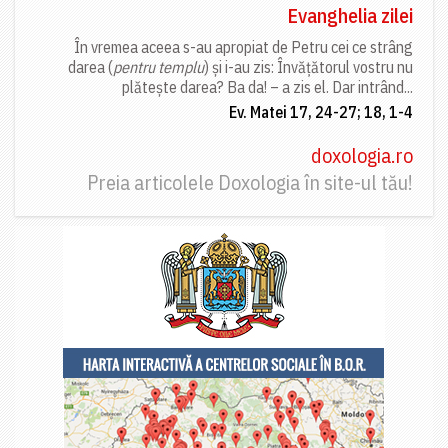
Evanghelia zilei
În vremea aceea s-au apropiat de Petru cei ce strâng
darea (
pentru templu
) și i-au zis: Învățătorul vostru nu
plătește darea? Ba da! – a zis el. Dar intrând...
Ev. Matei 17, 24-27; 18, 1-4
doxologia.ro
Preia articolele Doxologia în site-ul tău!