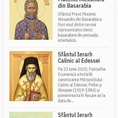
din Basarabia
Sfântul Preot Mucenic
Alexandru din Basarabia a
fost unul dintre cei mai
reprezentativi clerici
basarabeni din perioada
interbelică.
Sfântul Ierarh
Calinic al Edessei
Pe 23 iunie 2020, Patriarhia
Ecumenică a hotărât
canonizarea Mitropolitului
Calinic al Edessei, Pellei și
Almopiei (1919-1984) și
pomenirea lui în fiecare an la
data de...
Sfântul Ierarh