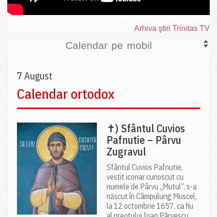
Arhiva ştiri Trinitas TV
Calendar pe mobil
7 August
Calendar ortodox
✝) Sfântul Cuvios
Pafnutie – Pârvu
Zugravul
Sfântul Cuvios Pafnutie,
vestit iconar cunoscut cu
numele de Pârvu „Mutul”, s-a
născut în Câmpulung Muscel,
la 12 octombrie 1657, ca fiu
al preotului Ioan Pârvescu...