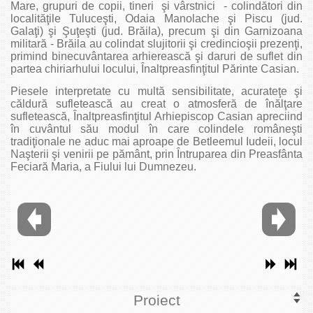
Mare, grupuri de copii, tineri şi vârstnici - colindători din
localităţile Tuluceşti, Odaia Manolache şi Piscu (jud.
Galaţi) şi Şuţeşti (jud. Brăila), precum şi din Garnizoana
militară - Brăila au colindat slujitorii şi credincioşii prezenţi,
primind binecuvântarea arhierească şi daruri de suflet din
partea chiriarhului locului, Înaltpreasfinţitul Părinte Casian.
Piesele interpretate cu multă sensibilitate, acurateţe şi
căldură sufletească au creat o atmosferă de înălţare
sufletească, Înaltpreasfinţitul Arhiepiscop Casian apreciind
în cuvântul său modul în care colindele româneşti
tradiţionale ne aduc mai aproape de Betleemul Iudeii, locul
Naşterii şi venirii pe pământ, prin Întruparea din Preasfânta
Feciară Maria, a Fiului lui Dumnezeu.
Proiect