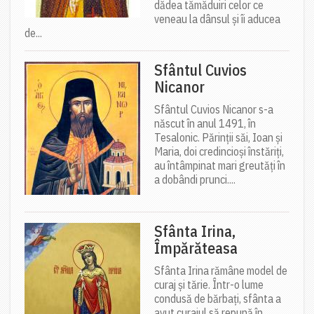
dădea tămăduiri celor ce
veneau la dânsul și îi aducea
de...
Sfântul Cuvios
Nicanor
Sfântul Cuvios Nicanor s-a
născut în anul 1491, în
Tesalonic. Părinții săi, Ioan și
Maria, doi credincioși înstăriți,
au întâmpinat mari greutăți în
a dobândi prunci....
Sfânta Irina,
Împărăteasa
Sfânta Irina rămâne model de
curaj și tărie. Într-o lume
condusă de bărbați, sfânta a
avut curajul să repună în