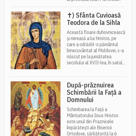
✝) Sfânta Cuvioasă
Teodora de la Sihla
Această floare duhovnicească
și mireasă a lui Hristos, pe
care a odrăslit-o pământul
binecuvântat al Moldovei, s-a
născut pe la jumătatea
secolului al XVII-lea, în satul...
După-prăznuirea
Schimbării la Față a
Domnului
Schimbarea la Față a
Mântuitorului Iisus Hristos
este unul din Praznicele
împărătești ale Bisericii
Ortodoxe, sărbătorită la 6