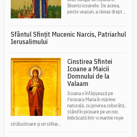
Biserici icoanele. De aceea,
peste veacuri, a rămas drept...
Sfântul Sfinţit Mucenic Narcis, Patriarhul
Ierusalimului
Cinstirea Sfintei
Icoane a Maicii
Domnului de la
Valaam
Icoana o înfățișează pe
Fecioara Maria în mărime
naturală, cu privirea coborâtă,
stând în picioare pe un nor,
îmbrăcată într-o mantie roșie
strălucitoare și un stihar...