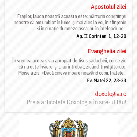
Apostolul zilei
Fraților, lauda noastră aceasta este: mărturia conștiinței
noastre că am umblat în lume, și mai ales la voi, în sfințenie
și în curăție dumnezeiască, nu în înțelepciune...
Ap. II Corinteni 1, 12-20
Evanghelia zilei
În vremea aceea s-au apropiat de Iisus saducheii, cei ce zic
că nu este înviere, și L-au întrebat, zicând: Învățătorule,
Moise a zis: «Dacă cineva moare neavând copii, fratele...
Ev. Matei 22, 23-33
doxologia.ro
Preia articolele Doxologia în site-ul tău!