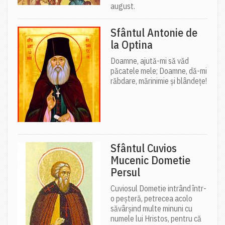
august.
Sfântul Antonie de
la Optina
Doamne, ajută-mi să văd
păcatele mele; Doamne, dă-mi
răbdare, mărinimie şi blândeţe!
Sfântul Cuvios
Mucenic Dometie
Persul
Cuviosul Dometie intrând într-
o peșteră, petrecea acolo
săvârșind multe minuni cu
numele lui Hristos, pentru că