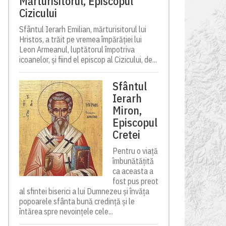
Mărturisitorul, Episcopul
Cizicului
Sfântul Ierarh Emilian, mărturisitorul lui
Hristos, a trăit pe vremea împărăției lui
Leon Armeanul, luptătorul împotriva
icoanelor, și fiind el episcop al Cizicului, de...
Sfântul
Ierarh
Miron,
Episcopul
Cretei
Pentru o viață
îmbunătățită
ca aceasta a
fost pus preot
al sfintei biserici a lui Dumnezeu și învăța
popoarele sfânta bună credință și le
întărea spre nevoințele cele...