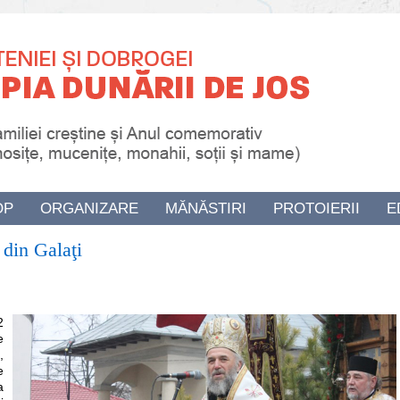
OP
ORGANIZARE
MĂNĂSTIRI
PROTOIERII
E
 din Galaţi
2
e
,
e
a