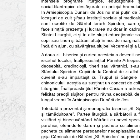
intensele programe liturgice, educaţionale ş
social-filantropice desfăşurate cu prilejul hramului
În Arhiepiscopia Dunării de Jos nu mai puţin de 
locaşuri de cult şi/sau instituţii sociale şi medical
sunt ocrotite de Sfântul Ierarh Spiridon, care-ş
face simţită prezenţa şi lucrarea nu doar în cadru
Sfintei Liturghii, ci şi în alte slujiri educaţional
copii sau tineri şi bătrâni aflaţi în risc de margi
încă din ajun, cu săvârşirea slujbei Vecerniei şi a Li
A doua zi, biserica şi curtea acesteia a devenit 
ierarhul locului, Înaltpreasfinţitul Părinte Arhie
deosebită, credincioşii, tineri sau vârstnici, s
Sfântului Spiridon. Copiii de la Centrul de zi aflat
cuvenit s-au împărtăşit cu Trupul şi Sângele D
chinonicului, aceştia au susţinut un concert de col
Liturghie, Înaltpreasfinţitul Părinte Casian a adre
felicitat preoţii slujitori pentru râvna deosebită 
lungul vremii în Arhiepiscopia Dunării de Jos.
Totodată a prezentat şi monografia bisericii „Sf. Spir
şi tămăduitoare“. Partea liturgică a sărbătorii a f
vizitând şi binecuvântând bătrânii cu nevoi specia
parohiei, oferindu-le daruri şi pachete cu alime
pachete cu alimente persoanelor nedeplasabile afla
grija Căminului de Bătrâni „Sf. Spiridon” au primi