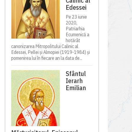
Calinic al
Edessei
Pe 23 iunie
2020,
Patriarhia
Ecumenică a
hotărât
canonizarea Mitropolitului Calinic al
Edessei, Pellei și Almopiei (1919-1984) și
pomenirea lui în fiecare an la data de...
Sfântul
Ierarh
Emilian