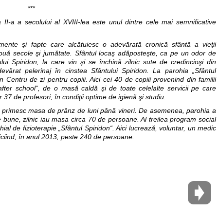
***
a II-a a secolului al XVIII-lea este unul dintre cele mai semnificative
imente şi fapte care alcătuiesc o adevărată cronică sfântă a vieţii
 două secole şi jumătate. Sfântul locaş adăposteşte, ca pe un odor de
i Spiridon, la care vin şi se închină zilnic sute de credincioşi din
evărat pelerinaj în cinstea Sfântului Spiridon. La parohia „Sfântul
Centru de zi pentru copiii. Aici cei 40 de copiii provenind din familii
fter school“, de o masă caldă şi de toate celelalte servicii pe care
or 37 de profesori, în condiţii optime de igienă şi studiu.
re primesc masa de prânz de luni până vineri. De asemenea, parohia a
te bune, zilnic iau masa circa 70 de persoane. Al treilea program social
hial de fizioterapie „Sfântul Spiridon“. Aici lucrează, voluntar, un medic
ficiind, în anul 2013, peste 240 de persoane.