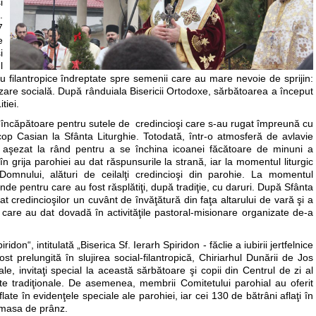
i
.
7
e
i
l
e sau filantropice îndreptate spre semenii care au mare nevoie de sprijin:
nalizare socială. După rânduiala Bisericii Ortodoxe, sărbătoarea a început
tiei.
neîncăpătoare pentru sutele de credincioşi care s-au rugat împreună cu
piscop Casian la Sfânta Liturghie. Totodată, într-o atmosferă de avlavie
-au aşezat la rând pentru a se închina icoanei făcătoare de minuni a
 în grija parohiei au dat răspunsurile la strană, iar la momentul liturgic
omnului, alături de ceilalţi credincioşi din parohie. La momentul
inde pentru care au fost răsplătiţi, după tradiţie, cu daruri. După Sfânta
sat credincioşilor un cuvânt de învăţătură din faţa altarului de vară şi a
de care au dat dovadă în activităţile pastoral-misionare organizate de-a
idon“, intitulată „Biserica Sf. Ierarh Spiridon - făclie a iubirii jertfelnice
ost prelungită în slujirea social-filantropică, Chiriarhul Dunării de Jos
le, invitaţi special la această sărbătoare şi copii din Centrul de zi al
nte tradiţionale. De asemenea, membrii Comitetului parohial au oferit
te în evidenţele speciale ale parohiei, iar cei 130 de bătrâni aflaţi în
t masa de prânz.