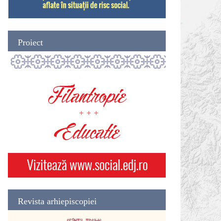
Proiect
Revista arhiepiscopiei