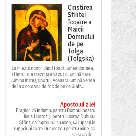
Cinstirea
Sfintei
Icoane a
Maicii
Domnului
de pe
Tolga
(Tolgska)
La miezul nopții, când toată lumea dormea,
sfântul s-a trezit și a văzut o lumină care
lumina întreg ținutul. Aceasta lumină venea
de la o coloană de foc de pe celălalt...
Apostolul zilei
Fraților, vă îndemn, pentru Domnul nostru
Iisus Hristos și pentru iubirea Duhului
Sfânt, ca împreună cu mine, să luptați în
rugăciuni către Dumnezeu pentru mine, ca
să scap de...