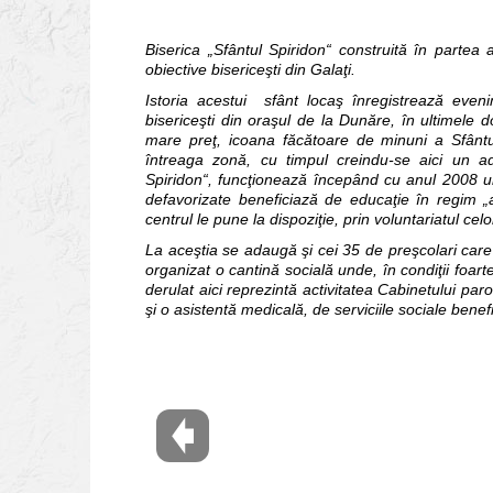
Biserica „Sfântul Spiridon“ construită în partea 
obiective bisericeşti din Galaţi.
Istoria acestui sfânt locaş înregistrează even
bisericeşti din oraşul de la Dunăre, în ultimele
mare preţ, icoana făcătoare de minuni a Sfântulu
întreaga zonă, cu timpul creindu-se aici un ad
Spiridon“, funcţionează începând cu anul 2008 un 
defavorizate beneficiază de educaţie în regim „a
centrul le pune la dispoziţie, prin voluntariatul cel
La aceştia se adaugă şi cei 35 de preşcolari ca
organizat o cantină socială unde, în condiţii foar
derulat aici reprezintă activitatea Cabinetului paro
şi o asistentă medicală, de serviciile sociale bene