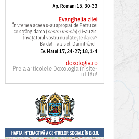
Ap. Romani 15, 30-33
Evanghelia zilei
În vremea aceea s-au apropiat de Petru cei
ce strâng darea (
pentru templu
) și i-au zis:
Învățătorul vostru nu plătește darea?
Ba da! – a zis el. Dar intrând...
Ev. Matei 17, 24-27; 18, 1-4
doxologia.ro
Preia articolele Doxologia în site-
ul tău!