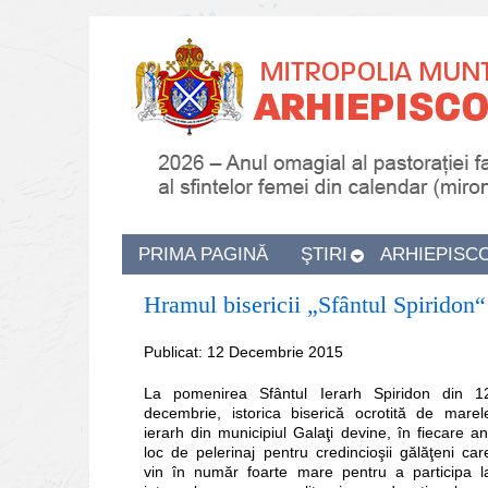
PRIMA PAGINĂ
ŞTIRI
ARHIEPISC
Hramul bisericii „Sfântul Spiridon“
Publicat: 12 Decembrie 2015
La pomenirea Sfântul Ierarh Spiridon din 1
decembrie, istorica biserică ocrotită de marel
ierarh din municipiul Galaţi devine, în fiecare an
loc de pelerinaj pentru credincioşii gălăţeni car
vin în număr foarte mare pentru a participa l