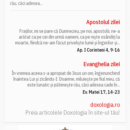
rău, căci adesea...
Apostolul zilei
Fraților, mi se pare că Dumnezeu, pe noi, apostolii, ne-a
arătat ca pe cei din urmă oameni, ca pe niște osândiți la
moarte, fiindcă ne-am făcut priveliște lumii și îngerilor și...
Ap. I Corinteni 4, 9-16
Evanghelia zilei
În vremea aceea s-a apropiat de Iisus un om, îngenunchind
înaintea Lui și zicându-I: Doamne, miluiește pe fiul meu, că
este lunatic și pătimește rău, căci adesea cade în...
Ev. Matei 17, 14-23
doxologia.ro
Preia articolele Doxologia în site-ul tău!