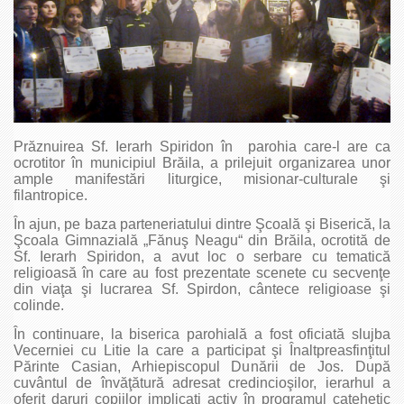
Prăznuirea Sf. Ierarh Spiridon în parohia care-l are ca
ocrotitor în municipiul Brăila, a prilejuit organizarea unor
ample manifestări liturgice, misionar-culturale şi
filantropice.
În ajun, pe baza parteneriatului dintre Şcoală şi Biserică, la
Şcoala Gimnazială „Fănuş Neagu“ din Brăila, ocrotită de
Sf. Ierarh Spiridon, a avut loc o serbare cu tematică
religioasă în care au fost prezentate scenete cu secvenţe
din viaţa şi lucrarea Sf. Spirdon, cântece religioase şi
colinde.
În continuare, la biserica parohială a fost oficiată slujba
Vecerniei cu Litie la care a participat şi Înaltpreasfinţitul
Părinte Casian, Arhiepiscopul Dunării de Jos. După
cuvântul de învăţătură adresat credincioşilor, ierarhul a
oferit daruri copiilor implicaţi activ în programul catehetic