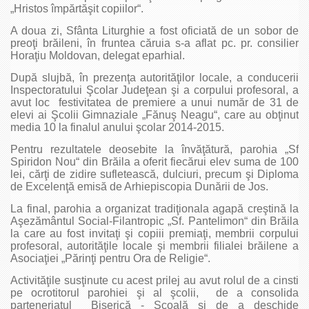
„Hristos împărtăşit copiilor“.
A doua zi, Sfânta Liturghie a fost oficiată de un sobor de
preoţi brăileni, în fruntea căruia s-a aflat pc. pr. consilier
Horaţiu Moldovan, delegat eparhial.
După slujbă, în prezenţa autorităţilor locale, a conducerii
Inspectoratului Şcolar Judeţean şi a corpului profesoral, a
avut loc festivitatea de premiere a unui număr de 31 de
elevi ai Şcolii Gimnaziale „Fănuş Neagu“, care au obţinut
media 10 la finalul anului şcolar 2014-2015.
Pentru rezultatele deosebite la învăţătură, parohia „Sf
Spiridon Nou“ din Brăila a oferit fiecărui elev suma de 100
lei, cărţi de zidire sufletească, dulciuri, precum şi Diploma
de Excelenţă emisă de Arhiepiscopia Dunării de Jos.
La final, parohia a organizat tradiţionala agapă creştină la
Aşezământul Social-Filantropic „Sf. Pantelimon“ din Brăila
la care au fost invitaţi şi copiii premiaţi, membrii corpului
profesoral, autorităţile locale şi membrii filialei brăilene a
Asociaţiei „Părinţi pentru Ora de Religie“.
Activităţile susţinute cu acest prilej au avut rolul de a cinsti
pe ocrotitorul parohiei şi al şcolii, de a consolida
parteneriatul Biserică - Şcoală şi de a deschide