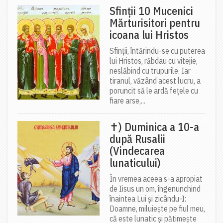
Sfinții 10 Mucenici
Mărturisitori pentru
icoana lui Hristos
Sfinții, întărindu-se cu puterea
lui Hristos, răbdau cu vitejie,
neslăbind cu trupurile. Iar
tiranul, văzând acest lucru, a
poruncit să le ardă fețele cu
fiare arse,...
✝) Duminica a 10-a
după Rusalii
(Vindecarea
lunaticului)
În vremea aceea s-a apropiat
de Iisus un om, îngenunchind
înaintea Lui și zicându-I:
Doamne, miluiește pe fiul meu,
că este lunatic și pătimește