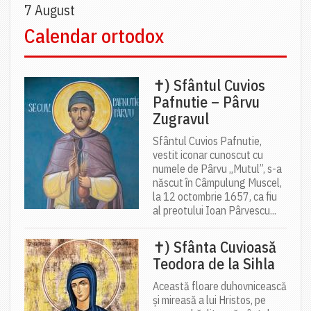
7 August
Calendar ortodox
✝) Sfântul Cuvios
Pafnutie – Pârvu
Zugravul
Sfântul Cuvios Pafnutie,
vestit iconar cunoscut cu
numele de Pârvu „Mutul”, s-a
născut în Câmpulung Muscel,
la 12 octombrie 1657, ca fiu
al preotului Ioan Pârvescu...
✝) Sfânta Cuvioasă
Teodora de la Sihla
Această floare duhovnicească
și mireasă a lui Hristos, pe