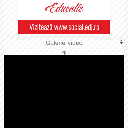
Galerie video
<p