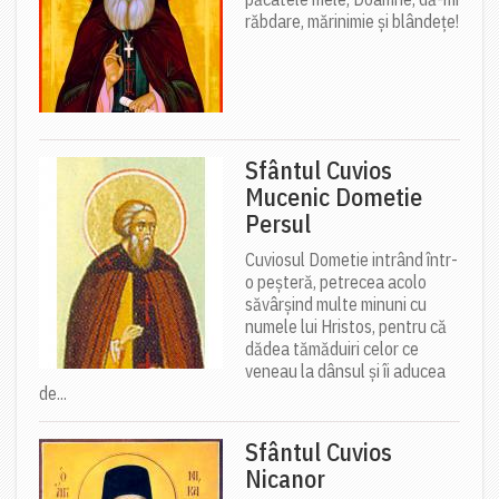
răbdare, mărinimie şi blândeţe!
Sfântul Cuvios
Mucenic Dometie
Persul
Cuviosul Dometie intrând într-
o peșteră, petrecea acolo
săvârșind multe minuni cu
numele lui Hristos, pentru că
dădea tămăduiri celor ce
veneau la dânsul și îi aducea
de...
Sfântul Cuvios
Nicanor