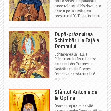
care a odrăslit-o pământul
binecuvântat al Moldovei, s-a
născut pe la jumătatea
secolului al XVII-lea, în satul...
După-prăznuirea
Schimbării la Față a
Domnului
Schimbarea la Față a
Mântuitorului Iisus Hristos
este unul din Praznicele
împărătești ale Bisericii
Ortodoxe, sărbătorită la 6
august.
Sfântul Antonie de
la Optina
Doamne, ajută-mi să văd
păcatele mele; Doamne, dă-mi