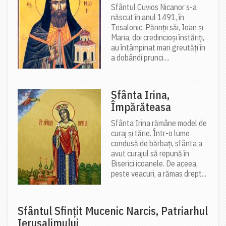
Sfântul Cuvios Nicanor s-a
născut în anul 1491, în
Tesalonic. Părinții săi, Ioan și
Maria, doi credincioși înstăriți,
au întâmpinat mari greutăți în
a dobândi prunci....
Sfânta Irina,
Împărăteasa
Sfânta Irina rămâne model de
curaj și tărie. Într-o lume
condusă de bărbați, sfânta a
avut curajul să repună în
Biserici icoanele. De aceea,
peste veacuri, a rămas drept...
Sfântul Sfinţit Mucenic Narcis, Patriarhul
Ierusalimului