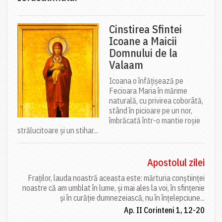
Cinstirea Sfintei
Icoane a Maicii
Domnului de la
Valaam
Icoana o înfățișează pe
Fecioara Maria în mărime
naturală, cu privirea coborâtă,
stând în picioare pe un nor,
îmbrăcată într-o mantie roșie
strălucitoare și un stihar...
Apostolul zilei
Fraților, lauda noastră aceasta este: mărturia conștiinței
noastre că am umblat în lume, și mai ales la voi, în sfințenie
și în curăție dumnezeiască, nu în înțelepciune...
Ap. II Corinteni 1, 12-20