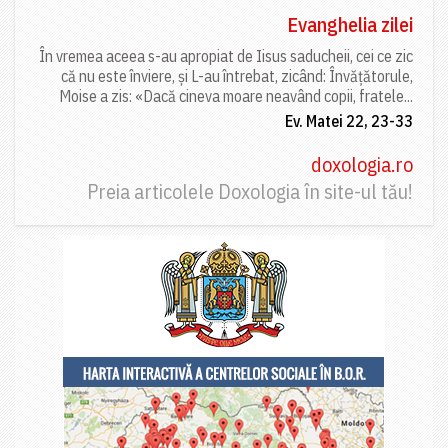
Evanghelia zilei
În vremea aceea s-au apropiat de Iisus saducheii, cei ce zic
că nu este înviere, și L-au întrebat, zicând: Învățătorule,
Moise a zis: «Dacă cineva moare neavând copii, fratele...
Ev. Matei 22, 23-33
doxologia.ro
Preia articolele Doxologia în site-ul tău!