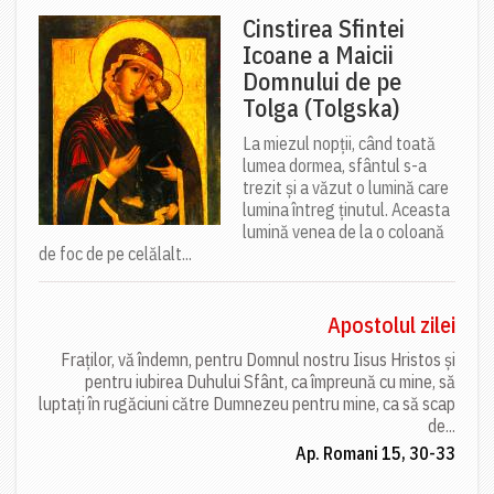
Cinstirea Sfintei
Icoane a Maicii
Domnului de pe
Tolga (Tolgska)
La miezul nopții, când toată
lumea dormea, sfântul s-a
trezit și a văzut o lumină care
lumina întreg ținutul. Aceasta
lumină venea de la o coloană
de foc de pe celălalt...
Apostolul zilei
Fraților, vă îndemn, pentru Domnul nostru Iisus Hristos și
pentru iubirea Duhului Sfânt, ca împreună cu mine, să
luptați în rugăciuni către Dumnezeu pentru mine, ca să scap
de...
Ap. Romani 15, 30-33