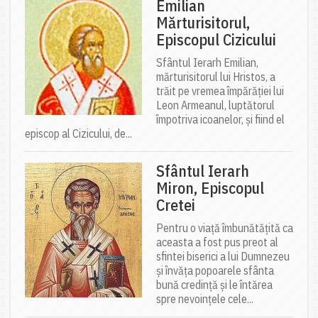
Emilian
Mărturisitorul,
Episcopul Cizicului
Sfântul Ierarh Emilian,
mărturisitorul lui Hristos, a
trăit pe vremea împărăției lui
Leon Armeanul, luptătorul
împotriva icoanelor, și fiind el
episcop al Cizicului, de...
Sfântul Ierarh
Miron, Episcopul
Cretei
Pentru o viață îmbunătățită ca
aceasta a fost pus preot al
sfintei biserici a lui Dumnezeu
și învăța popoarele sfânta
bună credință și le întărea
spre nevoințele cele...