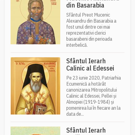
din Basarabia
Sfântul Preot Mucenic
Alexandru din Basarabia a
fost unul dintre cei mai
reprezentativi clerici
basarabeni din perioada
interbelică.
Sfântul Ierarh
Calinic al Edessei
Pe 23 iunie 2020, Patriarhia
Ecumenică a hotărât
canonizarea Mitropolitului
Calinic al Edessei, Pellei și
Almopiei (1919-1984) și
pomenirea lui în fiecare an la
data de...
Sfântul Ierarh