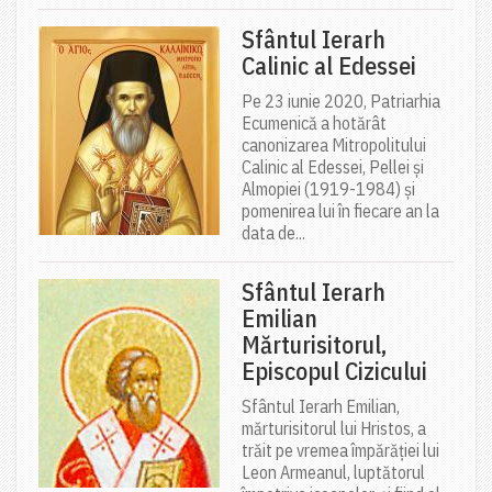
Sfântul Ierarh
Calinic al Edessei
Pe 23 iunie 2020, Patriarhia
Ecumenică a hotărât
canonizarea Mitropolitului
Calinic al Edessei, Pellei și
Almopiei (1919-1984) și
pomenirea lui în fiecare an la
data de...
Sfântul Ierarh
Emilian
Mărturisitorul,
Episcopul Cizicului
Sfântul Ierarh Emilian,
mărturisitorul lui Hristos, a
trăit pe vremea împărăției lui
Leon Armeanul, luptătorul