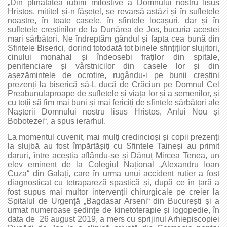
„Din plinătatea iubirii milostive a Domnului nostru Iisus
Hristos, mititel și-n fășețel, se revarsă astăzi și în sufletele
noastre, în toate casele, în sfintele locașuri, dar și în
sufletele creștinilor de la Dunărea de Jos, bucuria acestei
mari sărbători. Ne îndreptăm gândul și fapta cea bună din
Sfintele Biserici, dorind totodată tot binele sfințiților slujitori,
cinului monahal și îndeosebi fraților din spitale,
penitenciare și vârstnicilor din casele lor și din
așezămintele de ocrotire, rugându-i pe bunii creștini
prezenți la biserică să-L ducă de Crăciun pe Domnul Cel
Preabunulaproape de sufletele și viața lor și a semenilor, și
cu toții să fim mai buni și mai fericiți de sfintele sărbători ale
Nașterii Domnului nostru Iisus Hristos, Anlui Nou și
Bobotezei“, a spus ierarhul.
La momentul cuvenit, mai mulți credincioși și copii prezenți
la slujbă au fost împărtășiți cu Sfintele Taineși au primit
daruri, între aceștia aflându-se și Dănuț Mircea Tenea, un
elev eminent de la Colegiul Național „Alexandru Ioan
Cuza“ din Galați, care în urma unui accident rutier a fost
diagnosticat cu tetrapareză spastică și, după ce în țară a
fost supus mai multor intervenții chirurgicale pe creier la
Spitalul de Urgenţă „Bagdasar Arseni“ din București și a
urmat numeroase ședințe de kinetoterapie și logopedie, în
data de 26 august 2019, a mers cu sprijinul Arhiepiscopiei