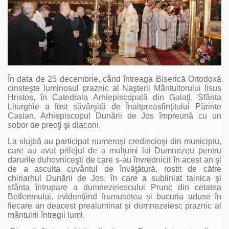
În data de 25 decembrie, când întreaga Biserică Ortodoxă
cinsteşte luminosul praznic al Naşterii Mântuitorului Iisus
Hristos, în Catedrala Arhiepiscopală din Galaţi, Sfânta
Liturghie a fost săvârşită de Înaltpreasfinţitului Părinte
Casian, Arhiepiscopul Dunării de Jos împreună cu un
sobor de preoţi şi diaconi.
La slujbă au participat numeroşi credincioşi din municipiu,
care au avut prilejul de a mulţumi lui Dumnezeu pentru
darurile duhovniceşti de care s-au învrednicit în acest an şi
de a asculta cuvântul de învăţătură, rostit de către
chiriarhul Dunării de Jos, în care a subliniat tainica şi
sfânta întrupare a dumnezeiescului Prunc din cetatea
Betleemului, evidențiind frumusețea și bucuria aduse în
fiecare an deacest prealuminat și dumnezeiesc praznic al
mântuirii întregii lumi.