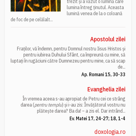
trezit și a văzut o lumină care
lumina întreg ținutul. Aceasta
lumină venea de la o coloană
de foc de pe celălalt...
Apostolul zilei
Fraților, vă îndemn, pentru Domnul nostru Iisus Hristos și
pentru iubirea Duhului Sfânt, ca împreună cu mine, să
luptați în rugăciuni către Dumnezeu pentru mine, ca să scap
de...
Ap. Romani 15, 30-33
Evanghelia zilei
În vremea aceea s-au apropiat de Petru cei ce strâng
darea (
pentru templu
) și i-au zis: Învățătorul vostru nu
plătește darea? Ba da! – a zis el. Dar intrând...
Ev. Matei 17, 24-27; 18, 1-4
doxologia.ro