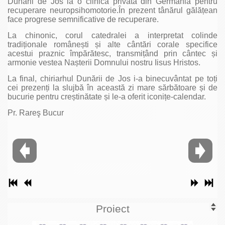
Dunării de Jos la o clinică privată din Germania pentru
recuperare neuropsihomotorie.În prezent tânărul gălățean
face progrese semnificative de recuperare.
La chinonic, corul catedralei a interpretat colinde
tradiționale românești și alte cântări corale specifice
acestui praznic împărătesc, transmițând prin cântec și
armonie vestea Nașterii Domnului nostru Iisus Hristos.
La final, chiriarhul Dunării de Jos i-a binecuvântat pe toți
cei prezenți la slujbă în această zi mare sărbătoare și de
bucurie pentru creștinătate și le-a oferit iconițe-calendar.
Pr. Rareş Bucur
Proiect