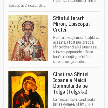
împotriva icoanelor, și fiind el
episcop al Cizicului, de...
Sfântul Ierarh
Miron, Episcopul
Cretei
Pentru o viață îmbunătățită ca
aceasta a fost pus preot al
sfintei biserici a lui Dumnezeu
și învăța popoarele sfânta
bună credință și le întărea
spre nevoințele cele...
Cinstirea Sfintei
Icoane a Maicii
Domnului de pe
Tolga (Tolgska)
La miezul nopții, când toată
lumea dormea, sfântul s-a