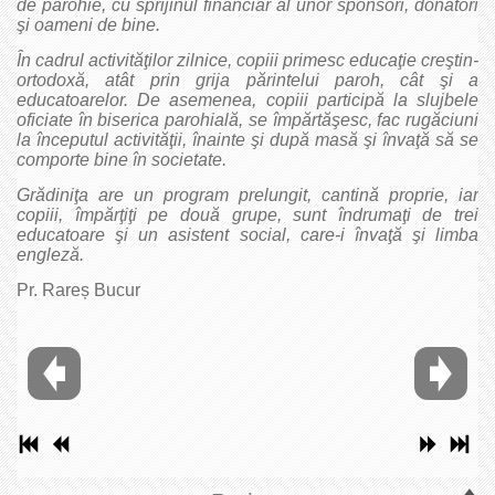
de parohie, cu sprijinul financiar al unor sponsori, donatori
şi oameni de bine.
În cadrul activităţilor zilnice, copiii primesc educaţie creştin-
ortodoxă, atât prin grija părintelui paroh, cât şi a
educatoarelor. De asemenea, copiii participă la slujbele
oficiate în biserica parohială, se împărtăşesc, fac rugăciuni
la începutul activităţii, înainte şi după masă şi învaţă să se
comporte bine în societate.
Grădiniţa are un program prelungit, cantină proprie, iar
copiii, împărţiţi pe două grupe, sunt îndrumaţi de trei
educatoare şi un asistent social, care-i învaţă şi limba
engleză.
Pr. Rareș Bucur