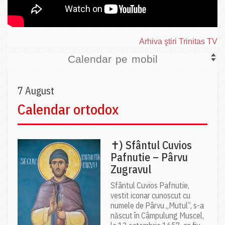
Arhiva ştiri Trinitas TV
Calendar pe mobil
7 August
Calendar ortodox
✝) Sfântul Cuvios
Pafnutie – Pârvu
Zugravul
Sfântul Cuvios Pafnutie,
vestit iconar cunoscut cu
numele de Pârvu „Mutul”, s-a
născut în Câmpulung Muscel,