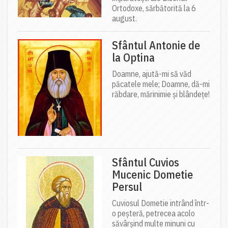
Ortodoxe, sărbătorită la 6
august.
Sfântul Antonie de
la Optina
Doamne, ajută-mi să văd
păcatele mele; Doamne, dă-mi
răbdare, mărinimie şi blândeţe!
Sfântul Cuvios
Mucenic Dometie
Persul
Cuviosul Dometie intrând într-
o peșteră, petrecea acolo
săvârșind multe minuni cu