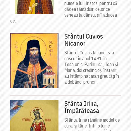
numele lui Hristos, pentru că
dădea tămăduiri celor ce
veneau la dânsul și îi aducea
de...
Sfântul Cuvios
Nicanor
Sfântul Cuvios Nicanor s-a
născut în anul 1491, în
Tesalonic. Părinții săi, Ioan și
Maria, doi credincioși înstăriți,
au întâmpinat mari greutăți în
a dobândi prunci....
Sfânta Irina,
Împărăteasa
Sfânta Irina rămâne model de
curaj și tărie. Într-o lume