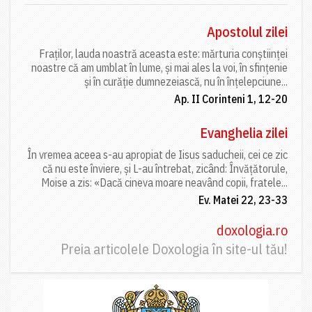
Apostolul zilei
Fraților, lauda noastră aceasta este: mărturia conștiinței
noastre că am umblat în lume, și mai ales la voi, în sfințenie
și în curăție dumnezeiască, nu în înțelepciune...
Ap. II Corinteni 1, 12-20
Evanghelia zilei
În vremea aceea s-au apropiat de Iisus saducheii, cei ce zic
că nu este înviere, și L-au întrebat, zicând: Învățătorule,
Moise a zis: «Dacă cineva moare neavând copii, fratele...
Ev. Matei 22, 23-33
doxologia.ro
Preia articolele Doxologia în site-ul tău!