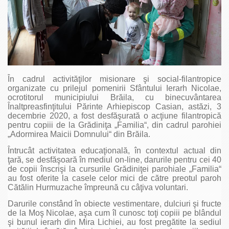
În cadrul activităţilor misionare şi social-filantropice
organizate cu prilejul pomenirii Sfântului Ierarh Nicolae,
ocrotitorul municipiului Brăila, cu binecuvântarea
Înaltpreasfinţitului Părinte Arhiepiscop Casian, astăzi, 3
decembrie 2020, a fost desfăşurată o acţiune filantropică
pentru copiii de la Grădiniţa „Familia“, din cadrul parohiei
„Adormirea Maicii Domnului“ din Brăila.
Întrucât activitatea educaţională, în contextul actual din
ţară, se desfăşoară în mediul on-line, darurile pentru cei 40
de copii înscrişi la cursurile Grădiniţei parohiale „Familia“
au fost oferite la casele celor mici de către preotul paroh
Cătălin Hurmuzache împreună cu câţiva voluntari.
Darurile constând în obiecte vestimentare, dulciuri şi fructe
de la Moş Nicolae, aşa cum îl cunosc toţi copiii pe blândul
şi bunul ierarh din Mira Lichiei, au fost pregătite la sediul