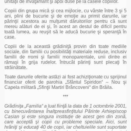
unităţii de învăţământ şi apoi duse pe la casele copiilor.
Copiii din grupa mică şi cea mijlocie, cu vârste între 3 şi 5
ani, plini de bucurie şi de emoţie au primit darurile, iar
părinţii acestora au mulţumit dăruitorilor pentru că sunt
mereu alături de ei şi, în acest an destul de dificil pentru
toată lumea, au reuşit să le aducă bucurie şi speranţă în
case.
Copiii de la această grădiniţă provin din toate mediile
sociale, din familii cu posibilităţi materiale reduse, inclusiv
familii de rromi şi familii monoparentale, unii dintre ei
rămaşi în grija rudelor, întrucât părinţi sunt plecaţi în
străinătate.
Toate darurile oferite astăzi ai fost achiziţionate cu sprijinul
financiar oferit de parohia „Sfântul Spiridon“ – Nou şi
Capela militară „Sfinţii Martiri Brâncoveni“ din Brăila.
***
Grădiniţa „Familia“ a luat fiinţă la data de 1 octombrie 2001,
cu binecuvântarea Înaltpreasfinţitului Părinte Arhiepiscop
Casian şi este singura instituţie de acest gen din zonă,
care acceptă şi copii cu probleme speciale. Aici, sunt
hrăniţi şi educaţi 40 de copii, iar cheltuielile sunt suportate