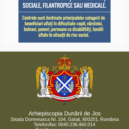
Arhiepiscopia Dunării de Jos
Strada Domneasca Nr. 104, Galați, 800201, România
Telefon/fax: 0040.236.460.014