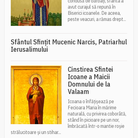
condusă de bărbați, sfânta a
avut curajul să repună în
Biserici icoanele. De aceea,
peste veacuri, a rămas drept...
Sfântul Sfinţit Mucenic Narcis, Patriarhul
Ierusalimului
Cinstirea Sfintei
Icoane a Maicii
Domnului de la
Valaam
Icoana o înfățișează pe
Fecioara Maria în mărime
naturală, cu privirea coborâtă,
stând în picioare pe un nor,
îmbrăcată într-o mantie roșie
strălucitoare și un stihar...