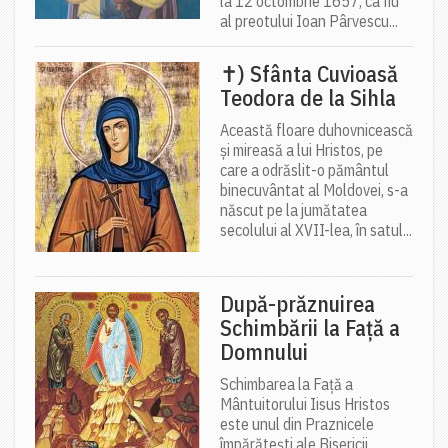
la 12 octombrie 1657, ca fiu
al preotului Ioan Pârvescu...
✝) Sfânta Cuvioasă
Teodora de la Sihla
Această floare duhovnicească
și mireasă a lui Hristos, pe
care a odrăslit-o pământul
binecuvântat al Moldovei, s-a
născut pe la jumătatea
secolului al XVII-lea, în satul...
După-prăznuirea
Schimbării la Față a
Domnului
Schimbarea la Față a
Mântuitorului Iisus Hristos
este unul din Praznicele
împărătești ale Bisericii