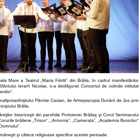
a Mare a Teatrul „Maria Filotti“ din Brăila, în cadrul manifestărilor
i Sfântului Ierarh Nicolae, s-a desfăşurat Concertul de colinde intitulat
enilor”.
altpreasfinţitului Părinte Casian, de Arhiepiscopia Dunării de Jos prin
cipiului Brăila.
reţilor bisericeşti din parohiile Protoieriei Brăilaş şi Corul Seminarului
 Corurile brăilene „Trison“, „Armonia“, „Camerata“, „Academia Bunicilor“
 Domnului“.
mâneşti şi câtece religioase specifice acestei perioade.