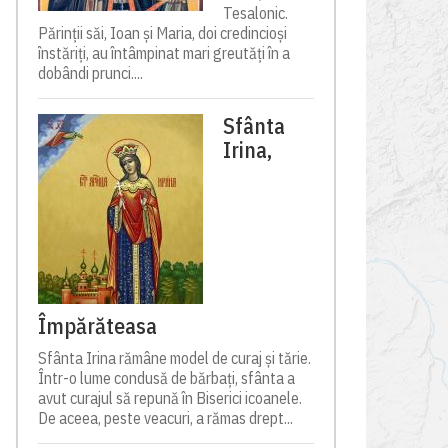
Tesalonic.
Părinții săi, Ioan și Maria, doi credincioși
înstăriți, au întâmpinat mari greutăți în a
dobândi prunci....
Sfânta
Irina,
Împărăteasa
Sfânta Irina rămâne model de curaj și tărie.
Într-o lume condusă de bărbați, sfânta a
avut curajul să repună în Biserici icoanele.
De aceea, peste veacuri, a rămas drept...