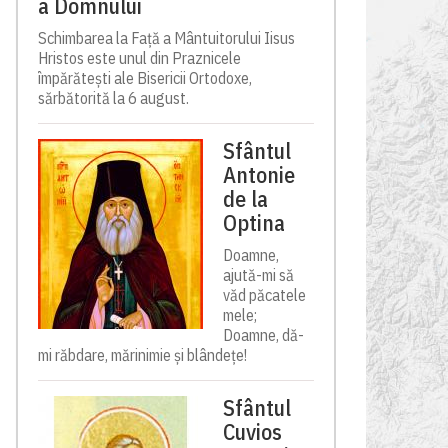
a Domnului
Schimbarea la Față a Mântuitorului Iisus
Hristos este unul din Praznicele
împărătești ale Bisericii Ortodoxe,
sărbătorită la 6 august.
Sfântul
Antonie
de la
Optina
Doamne,
ajută-mi să
văd păcatele
mele;
Doamne, dă-
mi răbdare, mărinimie şi blândeţe!
Sfântul
Cuvios