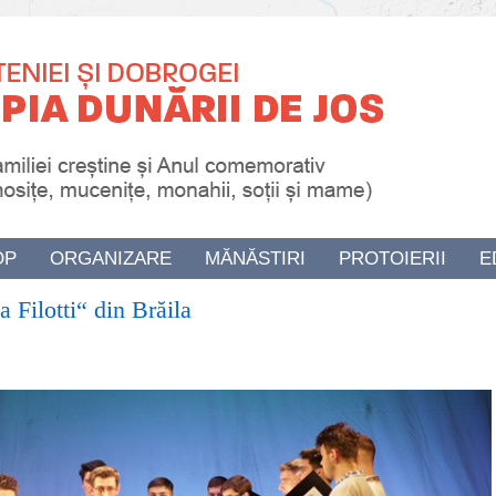
OP
ORGANIZARE
MĂNĂSTIRI
PROTOIERII
E
 Filotti“ din Brăila