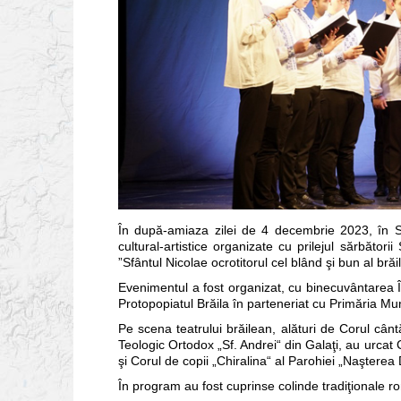
În după-amiaza zilei de 4 decembrie 2023, în Sal
cultural-artistice organizate cu prilejul sărbători
”Sfântul Nicolae ocrotitorul cel blând şi bun al brăil
Evenimentul a fost organizat, cu binecuvântarea În
Protopopiatul Brăila în parteneriat cu Primăria Muni
Pe scena teatrului brăilean, alături de Corul cântă
Teologic Ortodox „Sf. Andrei“ din Galaţi, au urcat
şi Corul de copii „Chiralina“ al Parohiei „Naşterea
În program au fost cuprinse colinde tradiţionale ro