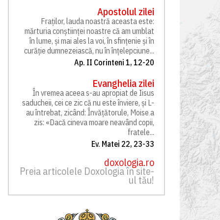
Apostolul zilei
Fraților, lauda noastră aceasta este:
mărturia conștiinței noastre că am umblat
în lume, și mai ales la voi, în sfințenie și în
curăție dumnezeiască, nu în înțelepciune...
Ap. II Corinteni 1, 12-20
Evanghelia zilei
În vremea aceea s-au apropiat de Iisus
saducheii, cei ce zic că nu este înviere, și L-
au întrebat, zicând: Învățătorule, Moise a
zis: «Dacă cineva moare neavând copii,
fratele...
Ev. Matei 22, 23-33
doxologia.ro
Preia articolele Doxologia în site-
ul tău!