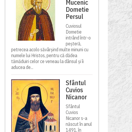
Mucenic
Dometie
Persul
Cuviosul
Dometie
intrând într-o
peșteră,
petrecea acolo săvârșind multe minuni cu
numele lui Hristos, pentru că dădea
tămăduiri celor ce veneau la dânsul și îi
aducea de...
Sfântul
Cuvios
Nicanor
Sfântul
Cuvios
Nicanor s-a
născut în anul
1491, în