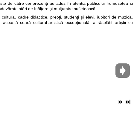
ste de către cei prezenți au adus în atenţia publicului frumuseţea şi
devărate stări de înălţare şi mulţumire sufletească.
ultură, cadre didactice, preoţi, studenţi şi elevi, iubitori de muzică,
 această seară cultural-artistică excepţională, a răsplătit artiştii cu