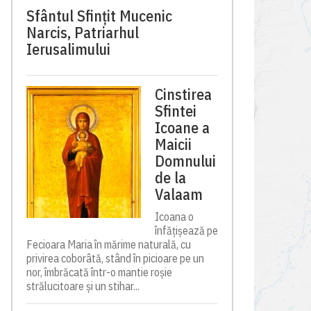
Sfântul Sfinţit Mucenic
Narcis, Patriarhul
Ierusalimului
Cinstirea
Sfintei
Icoane a
Maicii
Domnului
de la
Valaam
Icoana o
înfățișează pe
Fecioara Maria în mărime naturală, cu
privirea coborâtă, stând în picioare pe un
nor, îmbrăcată într-o mantie roșie
strălucitoare și un stihar...