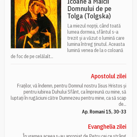
Icoane a Maicii
Domnului de pe
Tolga (Tolgska)
La miezul nopții, când toată
lumea dormea, sfântul s-a
trezit și a văzut o lumină care
lumina întreg ținutul. Aceasta
lumină venea de la o coloană
de foc de pe celălalt...
Apostolul zilei
Fraților, vă îndemn, pentru Domnul nostru Iisus Hristos și
pentru iubirea Duhului Sfânt, ca împreună cu mine, să
luptați în rugăciuni către Dumnezeu pentru mine, ca să scap
de...
Ap. Romani 15, 30-33
Evanghelia zilei
În vremea aceea s-au apropiat de Petru cei ce strâng