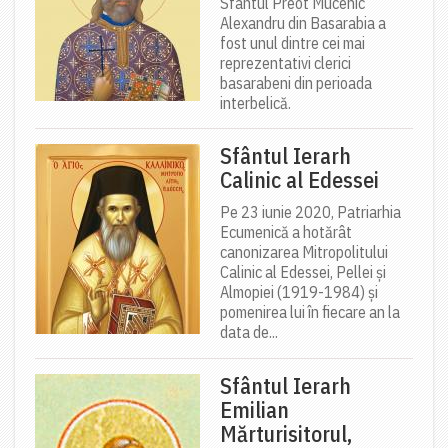
Sfântul Preot Mucenic
Alexandru din Basarabia a
fost unul dintre cei mai
reprezentativi clerici
basarabeni din perioada
interbelică.
Sfântul Ierarh
Calinic al Edessei
Pe 23 iunie 2020, Patriarhia
Ecumenică a hotărât
canonizarea Mitropolitului
Calinic al Edessei, Pellei și
Almopiei (1919-1984) și
pomenirea lui în fiecare an la
data de...
Sfântul Ierarh
Emilian
Mărturisitorul,