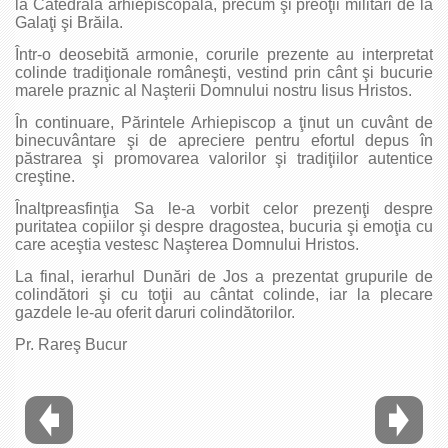
la Catedrala arhiepiscopală, precum şi preoţii militari de la
Galaţi şi Brăila.
Într-o deosebită armonie, corurile prezente au interpretat
colinde tradiţionale româneşti, vestind prin cânt şi bucurie
marele praznic al Naşterii Domnului nostru Iisus Hristos.
În continuare, Părintele Arhiepiscop a ţinut un cuvânt de
binecuvântare şi de apreciere pentru efortul depus în
păstrarea şi promovarea valorilor şi tradiţiilor autentice
creştine.
Înaltpreasfinţia Sa le-a vorbit celor prezenţi despre
puritatea copiilor şi despre dragostea, bucuria şi emoţia cu
care aceştia vestesc Naşterea Domnului Hristos.
La final, ierarhul Dunări de Jos a prezentat grupurile de
colindători şi cu toţii au cântat colinde, iar la plecare
gazdele le-au oferit daruri colindătorilor.
Pr. Rareş Bucur