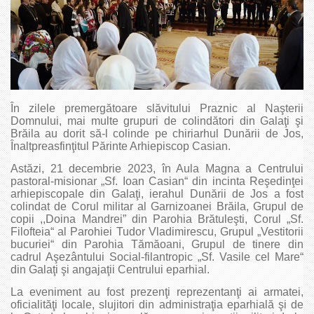
În zilele premergătoare slăvitului Praznic al Naşterii
Domnului, mai multe grupuri de colindători din Galaţi şi
Brăila au dorit să-l colinde pe chiriarhul Dunării de Jos,
Înaltpreasfinţitul Părinte Arhiepiscop Casian.
Astăzi, 21 decembrie 2023, în Aula Magna a Centrului
pastoral-misionar „Sf. Ioan Casian“ din incinta Reşedinţei
arhiepiscopale din Galaţi, ierahul Dunării de Jos a fost
colindat de Corul militar al Garnizoanei Brăila, Grupul de
copii ,,Doina Mandrei” din Parohia Brătuleşti, Corul „Sf.
Filofteia“ al Parohiei Tudor Vladimirescu, Grupul „Vestitorii
bucuriei“ din Parohia Tămăoani, Grupul de tinere din
cadrul Aşezântului Social-filantropic „Sf. Vasile cel Mare“
din Galaţi şi angajaţii Centrului eparhial.
La eveniment au fost prezenţi reprezentanţi ai armatei,
oficialităţi locale, slujitori din administraţia eparhială şi de