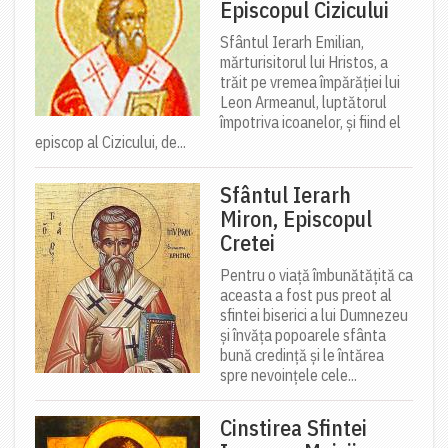
Episcopul Cizicului
Sfântul Ierarh Emilian,
mărturisitorul lui Hristos, a
trăit pe vremea împărăției lui
Leon Armeanul, luptătorul
împotriva icoanelor, și fiind el
episcop al Cizicului, de...
Sfântul Ierarh
Miron, Episcopul
Cretei
Pentru o viață îmbunătățită ca
aceasta a fost pus preot al
sfintei biserici a lui Dumnezeu
și învăța popoarele sfânta
bună credință și le întărea
spre nevoințele cele...
Cinstirea Sfintei