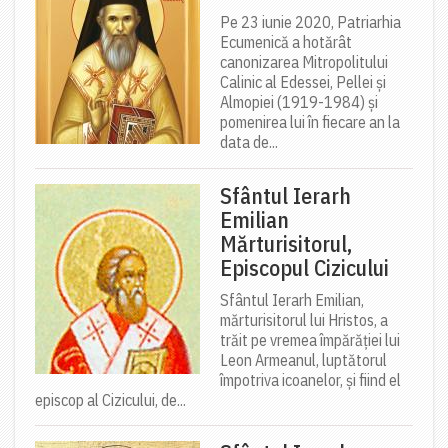
Pe 23 iunie 2020, Patriarhia
Ecumenică a hotărât
canonizarea Mitropolitului
Calinic al Edessei, Pellei și
Almopiei (1919-1984) și
pomenirea lui în fiecare an la
data de...
Sfântul Ierarh
Emilian
Mărturisitorul,
Episcopul Cizicului
Sfântul Ierarh Emilian,
mărturisitorul lui Hristos, a
trăit pe vremea împărăției lui
Leon Armeanul, luptătorul
împotriva icoanelor, și fiind el
episcop al Cizicului, de...