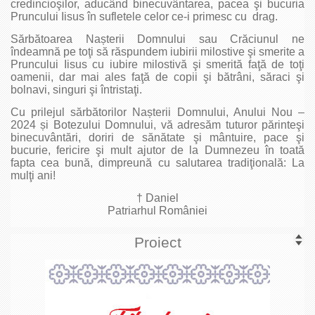
credincioşilor, aducând binecuvântarea, pacea şi bucuria
Pruncului Iisus în sufletele celor ce-i primesc cu drag.
Sărbătoarea Nașterii Domnului sau Crăciunul ne
îndeamnă pe toţi să răspundem iubirii milostive şi smerite a
Pruncului Iisus cu iubire milostivă şi smerită faţă de toţi
oamenii, dar mai ales faţă de copii şi bătrâni, săraci şi
bolnavi, singuri şi întristaţi.
Cu prilejul sărbătorilor Nașterii Domnului, Anului Nou –
2024 și Botezului Domnului, vă adresăm tuturor părinteşi
binecuvântări, doriri de sănătate şi mântuire, pace şi
bucurie, fericire şi mult ajutor de la Dumnezeu în toată
fapta cea bună, dimpreună cu salutarea tradiţională: La
mulţi ani!
† Daniel
Patriarhul României
Proiect