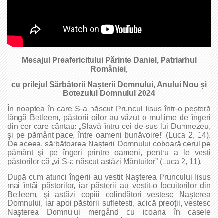
Mesajul Preafericitului Părinte Daniel, Patriarhul
României,
cu prilejul Sărbătorii Nașterii Domnului, Anului Nou și
Botezului Domnului 2024
În noaptea în care S-a născut Pruncul Iisus într-o peșteră
lângă Betleem, păstorii oilor au văzut o mulțime de îngeri
din cer care cântau: „Slavă întru cei de sus lui Dumnezeu,
şi pe pământ pace, între oameni bunăvoire!” (Luca 2, 14).
De aceea, sărbătoarea Nașterii Domnului coboară cerul pe
pământ şi pe îngeri printre oameni, pentru a le vesti
păstorilor că „vi S-a născut astăzi Mântuitor” (Luca 2, 11).
După cum atunci îngerii au vestit Naşterea Pruncului Iisus
mai întâi păstorilor, iar păstorii au vestit-o locuitorilor din
Betleem, şi astăzi copiii colindători vestesc Naşterea
Domnului, iar apoi păstorii sufletești, adică preoții, vestesc
Naşterea Domnului mergând cu icoana în casele