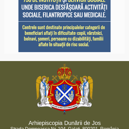
Arhiepiscopia Dunării de Jos
Strada Domneasca Nr. 104, Galați, 800201, România