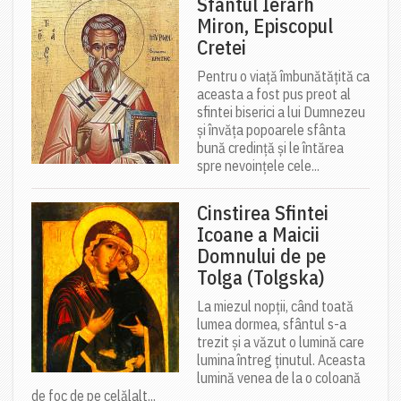
Sfântul Ierarh
Miron, Episcopul
Cretei
Pentru o viață îmbunătățită ca
aceasta a fost pus preot al
sfintei biserici a lui Dumnezeu
și învăța popoarele sfânta
bună credință și le întărea
spre nevoințele cele...
Cinstirea Sfintei
Icoane a Maicii
Domnului de pe
Tolga (Tolgska)
La miezul nopții, când toată
lumea dormea, sfântul s-a
trezit și a văzut o lumină care
lumina întreg ținutul. Aceasta
lumină venea de la o coloană
de foc de pe celălalt...