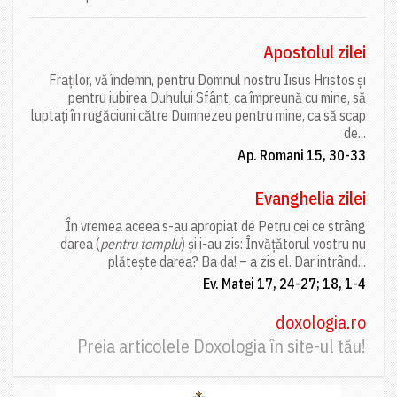
Apostolul zilei
Fraților, vă îndemn, pentru Domnul nostru Iisus Hristos și
pentru iubirea Duhului Sfânt, ca împreună cu mine, să
luptați în rugăciuni către Dumnezeu pentru mine, ca să scap
de...
Ap. Romani 15, 30-33
Evanghelia zilei
În vremea aceea s-au apropiat de Petru cei ce strâng
darea (
pentru templu
) și i-au zis: Învățătorul vostru nu
plătește darea? Ba da! – a zis el. Dar intrând...
Ev. Matei 17, 24-27; 18, 1-4
doxologia.ro
Preia articolele Doxologia în site-ul tău!