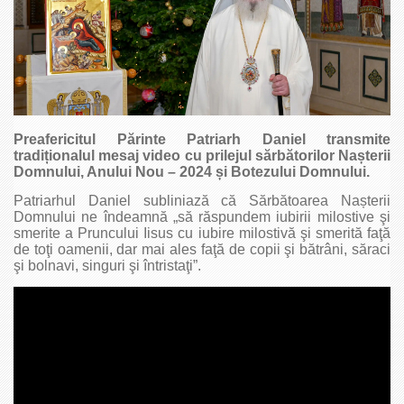
Preafericitul Părinte Patriarh Daniel transmite
tradiționalul mesaj video cu prilejul sărbătorilor Nașterii
Domnului, Anului Nou – 2024 și Botezului Domnului.
Patriarhul Daniel subliniază că Sărbătoarea Nașterii
Domnului ne îndeamnă „să răspundem iubirii milostive şi
smerite a Pruncului Iisus cu iubire milostivă şi smerită faţă
de toţi oamenii, dar mai ales faţă de copii şi bătrâni, săraci
şi bolnavi, singuri şi întristaţi”.