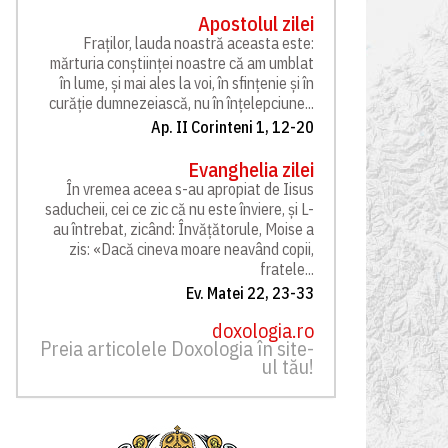
Apostolul zilei
Fraților, lauda noastră aceasta este:
mărturia conștiinței noastre că am umblat
în lume, și mai ales la voi, în sfințenie și în
curăție dumnezeiască, nu în înțelepciune...
Ap. II Corinteni 1, 12-20
Evanghelia zilei
În vremea aceea s-au apropiat de Iisus
saducheii, cei ce zic că nu este înviere, și L-
au întrebat, zicând: Învățătorule, Moise a
zis: «Dacă cineva moare neavând copii,
fratele...
Ev. Matei 22, 23-33
doxologia.ro
Preia articolele Doxologia în site-
ul tău!