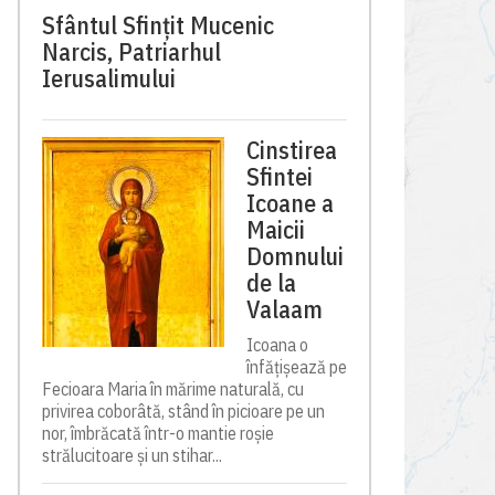
Sfântul Sfinţit Mucenic
Narcis, Patriarhul
Ierusalimului
Cinstirea
Sfintei
Icoane a
Maicii
Domnului
de la
Valaam
Icoana o
înfățișează pe
Fecioara Maria în mărime naturală, cu
privirea coborâtă, stând în picioare pe un
nor, îmbrăcată într-o mantie roșie
strălucitoare și un stihar...