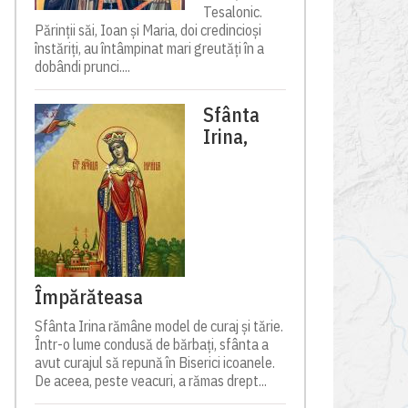
Tesalonic.
Părinții săi, Ioan și Maria, doi credincioși
înstăriți, au întâmpinat mari greutăți în a
dobândi prunci....
Sfânta
Irina,
Împărăteasa
Sfânta Irina rămâne model de curaj și tărie.
Într-o lume condusă de bărbați, sfânta a
avut curajul să repună în Biserici icoanele.
De aceea, peste veacuri, a rămas drept...