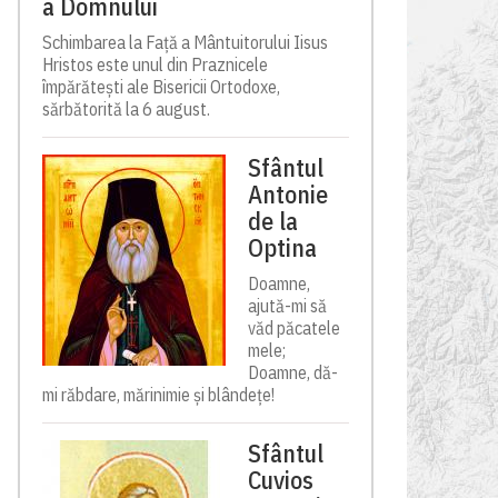
a Domnului
Schimbarea la Față a Mântuitorului Iisus
Hristos este unul din Praznicele
împărătești ale Bisericii Ortodoxe,
sărbătorită la 6 august.
Sfântul
Antonie
de la
Optina
Doamne,
ajută-mi să
văd păcatele
mele;
Doamne, dă-
mi răbdare, mărinimie şi blândeţe!
Sfântul
Cuvios