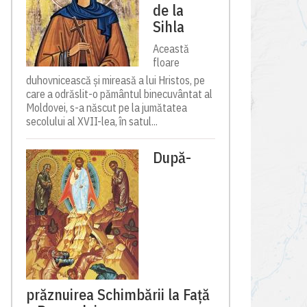
de la
Sihla
Această
floare
duhovnicească și mireasă a lui Hristos, pe
care a odrăslit-o pământul binecuvântat al
Moldovei, s-a născut pe la jumătatea
secolului al XVII-lea, în satul...
După-
prăznuirea Schimbării la Față