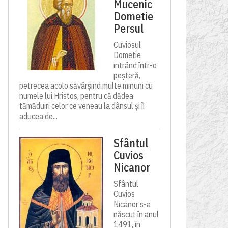
Mucenic
Dometie
Persul
Cuviosul
Dometie
intrând într-o
peșteră,
petrecea acolo săvârșind multe minuni cu
numele lui Hristos, pentru că dădea
tămăduiri celor ce veneau la dânsul și îi
aducea de...
Sfântul
Cuvios
Nicanor
Sfântul
Cuvios
Nicanor s-a
născut în anul
1491, în