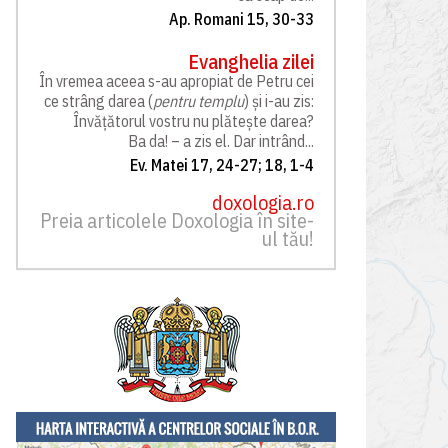
Ap. Romani 15, 30-33
Evanghelia zilei
În vremea aceea s-au apropiat de Petru cei
ce strâng darea (
pentru templu
) și i-au zis:
Învățătorul vostru nu plătește darea?
Ba da! – a zis el. Dar intrând...
Ev. Matei 17, 24-27; 18, 1-4
doxologia.ro
Preia articolele Doxologia în site-
ul tău!