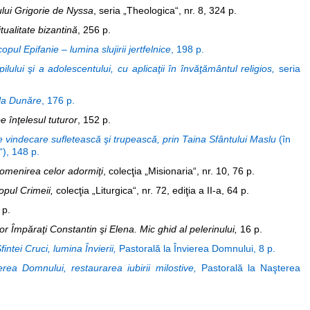
lui Grigorie de Nyssa
, seria „Theologica“, nr. 8, 324 p.
itualitate bizantină
, 256 p.
opul Epifanie – lumina slujirii jertfelnice
, 198 p.
ilului şi a adolescentului, cu aplicaţii în învăţământul religios,
seria
 la Dunăre
, 176 p.
e înţelesul tuturor
, 152 p.
 de vindecare sufletească şi trupească, prin Taina Sfântului Maslu
(în
“), 148 p.
pomenirea celor adormiţi
, colecţia „Misionaria“, nr. 10, 76 p.
copul Crimeii,
colecţia „Liturgica“, nr. 72, ediţia a II-a, 64 p.
 p.
lor Împăraţi Constantin şi Elena. Mic ghid al pelerinului,
16 p.
intei Cruci, lumina Învierii,
Pastorală la Învierea Domnului, 8 p.
erea Domnului, restaurarea iubirii milostive,
Pastorală la Naşterea