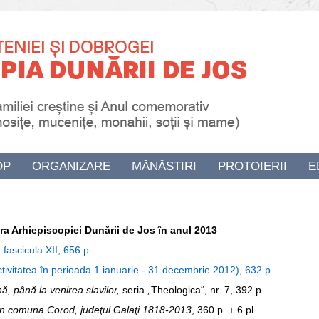
OP
ORGANIZARE
MĂNĂSTIRI
PROTOIERII
E
ra Arhiepiscopiei Dunării de Jos în anul 2013
, fascicula XII, 656 p.
ctivitatea în perioada 1 ianuarie ‑ 31 decembrie 2012), 632 p.
ă, până la venirea slavilor,
seria „Theologica“, nr. 7, 392 p.
 din comuna Corod, judeţul Galaţi 1818-2013
, 360 p. + 6 pl.