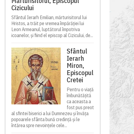
Mărturisitorul, Episcopul
Cizicului
Sfântul Ierarh Emilian, mărturisitorul lui
Hristos, a trăit pe vremea împărăției lui
Leon Armeanul, luptătorul împotriva
icoanelor, și fiind el episcop al Cizicului, de...
Sfântul
Ierarh
Miron,
Episcopul
Cretei
Pentru o viață
îmbunătățită
ca aceasta a
fost pus preot
al sfintei biserici a lui Dumnezeu și învăța
popoarele sfânta bună credință și le
întărea spre nevoințele cele...