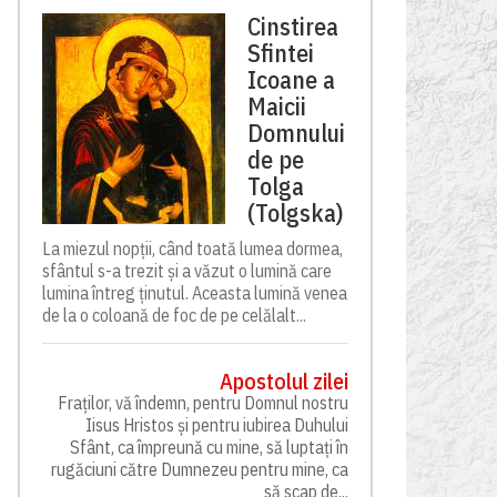
Cinstirea
Sfintei
Icoane a
Maicii
Domnului
de pe
Tolga
(Tolgska)
La miezul nopții, când toată lumea dormea,
sfântul s-a trezit și a văzut o lumină care
lumina întreg ținutul. Aceasta lumină venea
de la o coloană de foc de pe celălalt...
Apostolul zilei
Fraților, vă îndemn, pentru Domnul nostru
Iisus Hristos și pentru iubirea Duhului
Sfânt, ca împreună cu mine, să luptați în
rugăciuni către Dumnezeu pentru mine, ca
să scap de...