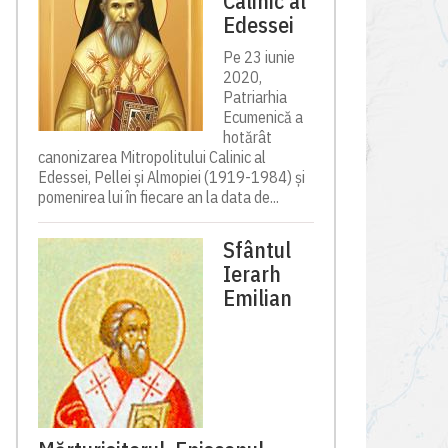
Calinic al
Edessei
Pe 23 iunie
2020,
Patriarhia
Ecumenică a
hotărât
canonizarea Mitropolitului Calinic al
Edessei, Pellei și Almopiei (1919-1984) și
pomenirea lui în fiecare an la data de...
Sfântul
Ierarh
Emilian