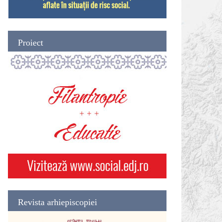
Proiect
Revista arhiepiscopiei