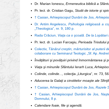
Dr. Marian Ionescu,
Ermeneutica biblică a Sfântu
Pr. lect. dr. Cristian Gagu,
Studii de istorie şi spir
† Casian, Arhiepiscopul Dunării de Jos,
Arhiepisc
Dr. Antim Angelescu,
Psihologia religioasă a cop
„Theologica“, nr. 9, 180 p.
Rada Crăciun,
Viaţa ca o şcoală. De la Lopătari
Pr. lect. dr. Lucian Farcaşiu,
Perioada Triodului p
Colectiv,
Tânărul creştin, mărturisitor al puterii
colaborare cu Seminarul Teologic „Sf. Ap. Andrei
Învăţături şi povăţuiri privind înmormântarea şi 
Viaţa şi minunile Sfântului Ierarh Luca, Arhiepis
Colinde, colinde...,
colecţia „Liturgica“, nr. 73, 56
Aducerea la Galaţi a cinstitelor moaşte ale Sfinţi
† Casian, Arhiepiscopul Dunării de Jos,
Razele Sf
† Casian, Arhiepiscopul Dunării de Jos,
Naşt
Domnului, 8 p.
Calendare foaie, file şi agendă.