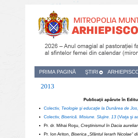
PRIMA PAGINĂ
ŞTIRI
ARHIEPISC
2013
Publicaţii
apărute în Editu
Colectiv,
Teologie şi educaţie la Dunărea de Jos
Colectiv,
Biserică. Misiune. Slujire. 13
(Viaţa şi a
Pr. dr. Mihai Roşu,
Creştinismul în Dacia aurelian
Pr. Ion Ariton,
Biserica „Sfântul Ierarh Nicolae“