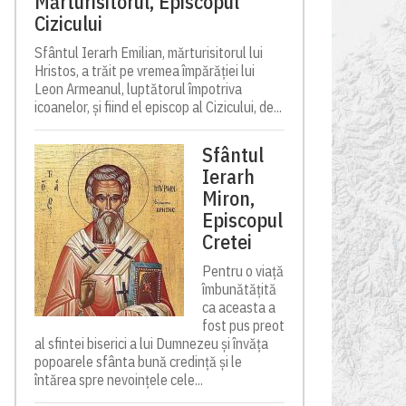
Mărturisitorul, Episcopul
Cizicului
Sfântul Ierarh Emilian, mărturisitorul lui
Hristos, a trăit pe vremea împărăției lui
Leon Armeanul, luptătorul împotriva
icoanelor, și fiind el episcop al Cizicului, de...
Sfântul
Ierarh
Miron,
Episcopul
Cretei
Pentru o viață
îmbunătățită
ca aceasta a
fost pus preot
al sfintei biserici a lui Dumnezeu și învăța
popoarele sfânta bună credință și le
întărea spre nevoințele cele...