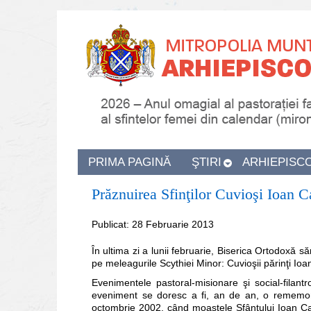
PRIMA PAGINĂ
ŞTIRI
ARHIEPISC
Prăznuirea Sfinţilor Cuvioşi Ioan 
Publicat: 28 Februarie 2013
În ultima zi a lunii februarie, Biserica Ortodoxă să
pe meleagurile Scythiei Minor: Cuvioşii părinţi Ioa
Evenimentele pastoral-misionare şi social-filan
eveniment se doresc a fi, an de an, o rememora
octombrie 2002, când moaştele Sfântului Ioan Casi