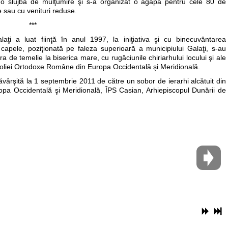
tă o slujbă de mulţumire şi s-a organizat o agapă pentru cele 80 de
 sau cu venituri reduse.
***
ţi a luat fiinţă în anul 1997, la iniţiativa şi cu binecuvântarea
 capele, poziţionată pe faleza superioară a municipiului Galaţi, s-au
ra de temelie la biserica mare, cu rugăciunile chiriarhului locului şi ale
itropoliei Ortodoxe Române din Europa Occidentală şi Meridională.
săvârşită la 1 septembrie 2011 de către un sobor de ierarhi alcătuit din
uropa Occidentală şi Meridională, ÎPS Casian, Arhiepiscopul Dunării de