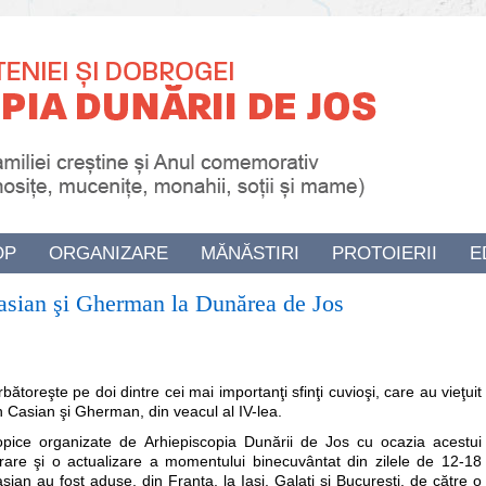
OP
ORGANIZARE
MĂNĂSTIRI
PROTOIERII
E
Casian şi Gherman la Dunărea de Jos
rbătoreşte pe doi dintre cei mai importanţi sfinţi cuvioşi, care au vieţuit
n Casian şi Gherman, din veacul al IV-lea.
tropice organizate de Arhiepiscopia Dunării de Jos cu ocazia acestui
re şi o actualizare a momentului binecuvântat din zilele de 12-18
an au fost aduse, din Franţa, la Iaşi, Galaţi şi Bucureşti, de către o