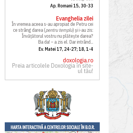
Ap. Romani 15, 30-33
Evanghelia zilei
În vremea aceea s-au apropiat de Petru cei
ce strâng darea (
pentru templu
) și i-au zis:
Învățătorul vostru nu plătește darea?
Ba da! – a zis el. Dar intrând...
Ev. Matei 17, 24-27; 18, 1-4
doxologia.ro
Preia articolele Doxologia în site-
ul tău!