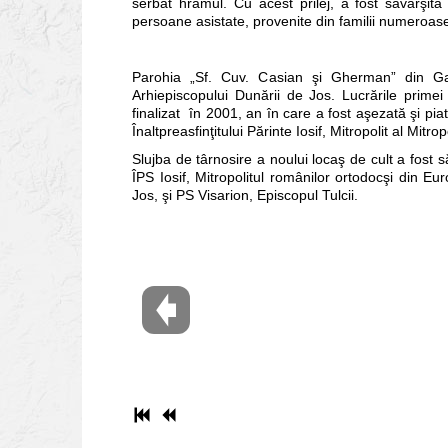
serbat hramul. Cu acest prilej, a fost săvârşi
persoane asistate, provenite din familii numeroase
Parohia „Sf. Cuv. Casian şi Gherman” din Gala
Arhiepiscopului Dunării de Jos. Lucrările primei
finalizat în 2001, an în care a fost aşezată şi piat
Înaltpreasfinţitului Părinte Iosif, Mitropolit al M
Slujba de târnosire a noului locaş de cult a fost 
ÎPS Iosif, Mitropolitul românilor ortodocşi din E
Jos, şi PS Visarion, Episcopul Tulcii.