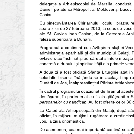
delegaţie a Arhiepiscopiei de Marsilia, condusă 
Daniel, pe atunci Mitropolit al Moldovei şi Bucovin
Casian.
Cu binecuvântarea Chiriarhului locului, prăznui
seara zilei de 27 februarie 2013, la ceas de vecer
ale Sf. Cuvios Ioan Casian, de la Catedrala Arhie
faleza superioară a Dunării.
Programul a continuat cu săvârşirea slujbei Vecer
administraţia eparhială şi din municipiul Galaţi. 
evlavie s-au închinat şi au sărutat sfintele moaște
concretă a duhului şi spiritualităţii din primele veac
A doua zi a fost oficiată Sfânta Liturghie atât în 
celorlalte biserici, înălţându-se în același timp
Dunării de Jos, Înaltpreasfinţitul Părinte Arhiepis
În cadrul programului ocazionat de hramul acestei 
desfăşurat, în parteneriat cu filiala gălăţeană a S
persoanelor cu handicap
. Au fost oferite celor 36
La Catedrala Arhiepiscopală din Galaţi, după săvâ
oficiat, în mijlocul mulţimii rugătoare a credinci
Jos, la ziua onomastică.
De asemenea, cea mai importantă cantină socială p