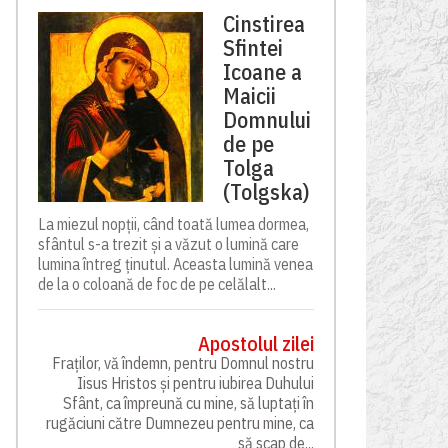
Cinstirea
Sfintei
Icoane a
Maicii
Domnului
de pe
Tolga
(Tolgska)
La miezul nopții, când toată lumea dormea,
sfântul s-a trezit și a văzut o lumină care
lumina întreg ținutul. Aceasta lumină venea
de la o coloană de foc de pe celălalt...
Apostolul zilei
Fraților, vă îndemn, pentru Domnul nostru
Iisus Hristos și pentru iubirea Duhului
Sfânt, ca împreună cu mine, să luptați în
rugăciuni către Dumnezeu pentru mine, ca
să scap de...