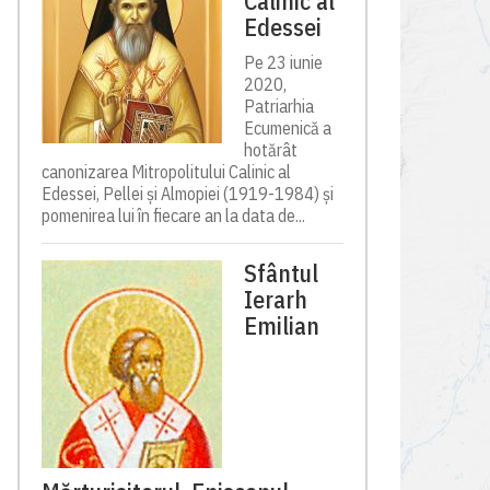
Calinic al
Edessei
Pe 23 iunie
2020,
Patriarhia
Ecumenică a
hotărât
canonizarea Mitropolitului Calinic al
Edessei, Pellei și Almopiei (1919-1984) și
pomenirea lui în fiecare an la data de...
Sfântul
Ierarh
Emilian