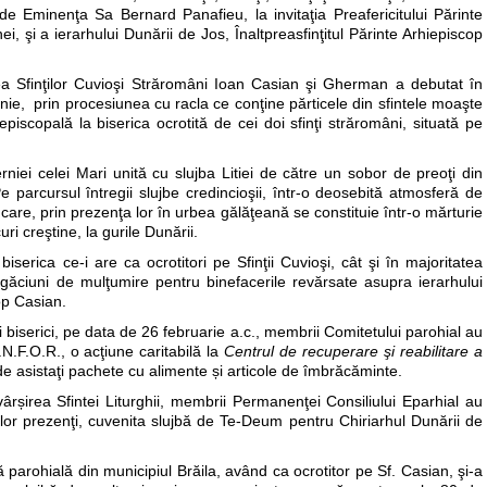
de Eminenţa Sa Bernard Panafieu, la invitaţia Preafericitului Părinte
ei, şi a ierarhului Dunării de Jos, Înaltpreasfinţitul Părinte Arhiepiscop
rea Sfinţilor Cuvioşi Străromâni Ioan Casian şi Gherman a debutat în
nie, prin procesiunea cu racla ce conţine părticele din sfintele moaşte
piscopală la biserica ocrotită de cei doi sfinţi străromâni, situată pe
niei celei Mari unită cu slujba Litiei de către un sobor de preoţi din
Pe parcursul întregii slujbe credincioşii, într-o deosebită atmosferă de
 care, prin prezenţa lor în urbea gălăţeană se constituie într-o mărturie
uri creştine, la gurile Dunării.
biserica ce-i are ca ocrotitori pe Sfinţii Cuvioşi, cât şi în majoritatea
 rugăciuni de mulţumire pentru binefacerile revărsate asupra ierarhului
cop Casian.
biserici, pe data de 26 februarie a.c., membrii Comitetului parohial au
.N.F.O.R., o acţiune caritabilă la
Centrul de recuperare şi reabilitare a
 de asistaţi pachete cu alimente și articole de îmbrăcăminte.
rșirea Sfintei Liturghii, membrii Permanenţei Consiliului Eparhial au
oşilor prezenţi, cuvenita slujbă de Te-Deum pentru Chiriarhul Dunării de
arohială din municipiul Brăila, având ca ocrotitor pe Sf. Casian, şi-a