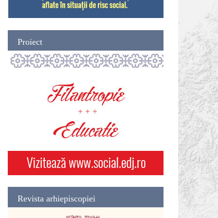
Proiect
Revista arhiepiscopiei