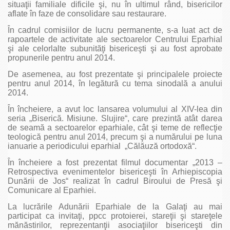
situaţii familiale dificile şi, nu în ultimul rând, bisericilor
aflate în faze de consolidare sau restaurare.
În cadrul comisiilor de lucru permanente, s-a luat act de
rapoartele de activitate ale sectoarelor Centrului Eparhial
şi ale celorlalte subunităţi bisericeşti şi au fost aprobate
propunerile pentru anul 2014.
De asemenea, au fost prezentate şi principalele proiecte
pentru anul 2014, în legătură cu tema sinodală a anului
2014.
În încheiere, a avut loc lansarea volumului al XIV-lea din
seria „Biserică. Misiune. Slujire“, care prezintă atât darea
de seamă a sectoarelor eparhiale, cât şi teme de reflecţie
teologică pentru anul 2014, precum şi a numărului pe luna
ianuarie a periodicului eparhial „Călăuză ortodoxă“.
În încheiere a fost prezentat filmul documentar „2013 –
Retrospectiva evenimentelor bisericeşti în Arhiepiscopia
Dunării de Jos“ realizat în cadrul Biroului de Presă şi
Comunicare al Eparhiei.
La lucrările Adunării Eparhiale de la Galaţi au mai
participat ca invitaţi, ppcc protoierei, stareţii şi stareţele
mănăstirilor, reprezentanţii asociaţiilor bisericeşti din