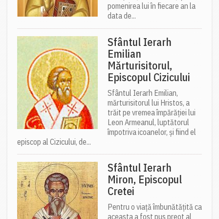
pomenirea lui în fiecare an la
data de...
Sfântul Ierarh
Emilian
Mărturisitorul,
Episcopul Cizicului
Sfântul Ierarh Emilian,
mărturisitorul lui Hristos, a
trăit pe vremea împărăției lui
Leon Armeanul, luptătorul
împotriva icoanelor, și fiind el
episcop al Cizicului, de...
Sfântul Ierarh
Miron, Episcopul
Cretei
Pentru o viață îmbunătățită ca
aceasta a fost pus preot al