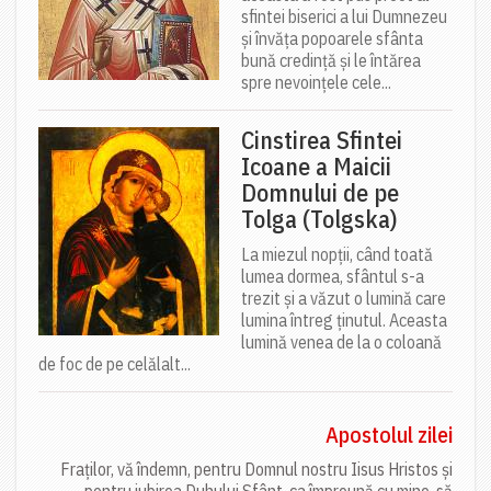
sfintei biserici a lui Dumnezeu
și învăța popoarele sfânta
bună credință și le întărea
spre nevoințele cele...
Cinstirea Sfintei
Icoane a Maicii
Domnului de pe
Tolga (Tolgska)
La miezul nopții, când toată
lumea dormea, sfântul s-a
trezit și a văzut o lumină care
lumina întreg ținutul. Aceasta
lumină venea de la o coloană
de foc de pe celălalt...
Apostolul zilei
Fraților, vă îndemn, pentru Domnul nostru Iisus Hristos și