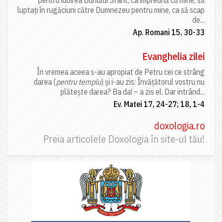
pentru iubirea Duhului Sfânt, ca împreună cu mine, să
luptați în rugăciuni către Dumnezeu pentru mine, ca să scap
de...
Ap. Romani 15, 30-33
Evanghelia zilei
În vremea aceea s-au apropiat de Petru cei ce strâng
darea (
pentru templu
) și i-au zis: Învățătorul vostru nu
plătește darea? Ba da! – a zis el. Dar intrând...
Ev. Matei 17, 24-27; 18, 1-4
doxologia.ro
Preia articolele Doxologia în site-ul tău!