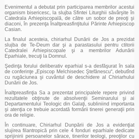
Evenimentul a debutat prin participarea membrilor acestui
organism bisericesc, la slujba Sfintei Liturghii săvârşite în
Catedrala Arhiepiscopală, de către un sobor de preoţi şi
diaconi, în prezenţa Înaltpreasfinţitului Părinte Arhiepiscop
Casian.
La finalul acesteia, chiriarhul Dunării de Jos a prezidat
slujba de Te-Deum dar şi a parastasului pentru ctitorii
Catedralei Arhiepiscopale şi a membrilor Adunării
Eparhiale, trecuţi la Domnul.
Şedinţa forului deliberativ eparhial s-a desfăşurat în sala
de conferinţe „Episcop Melchisedec Ştefănescu“, debutînd
cu rugăciunea şi cuvântul de deschidere al Chiriarhului
Dunării de Jos.
Înaltpreasfinţia Sa a prezentat principalele repere privind
rezultatele obţinute de absolvenţii Seminarului şi ai
Departamentului Teologic din Galaţi, subliniind importanta
şi atenţia ce trebuie acordată formării tinerei generaţii prin
ora de religie.
În continuare, Chiriarhul Dunpării de Jos a evidenţiat
slujirea filantropică prin cele 4 fonduri eparhiale dedicate
sprijinirii persoanelor sărace, tinerilor teologi, preoţilor cu