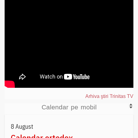
Arhiva ştiri Trinitas TV
Calendar pe mobil
8 August
Calendar ortodox