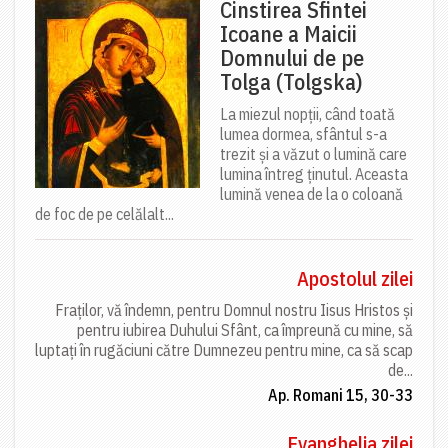
Cinstirea Sfintei
Icoane a Maicii
Domnului de pe
Tolga (Tolgska)
La miezul nopții, când toată
lumea dormea, sfântul s-a
trezit și a văzut o lumină care
lumina întreg ținutul. Aceasta
lumină venea de la o coloană
de foc de pe celălalt...
Apostolul zilei
Fraților, vă îndemn, pentru Domnul nostru Iisus Hristos și
pentru iubirea Duhului Sfânt, ca împreună cu mine, să
luptați în rugăciuni către Dumnezeu pentru mine, ca să scap
de...
Ap. Romani 15, 30-33
Evanghelia zilei