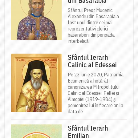
din Basarabia
Sfântul Preot Mucenic
Alexandru din Basarabia a
fost unul dintre cei mai
reprezentativi clerici
basarabeni din perioada
interbelică.
Sfântul Ierarh
Calinic al Edessei
Pe 23 iunie 2020, Patriarhia
Ecumenică a hotărât
canonizarea Mitropolitului
Calinic al Edessei, Pellei și
Almopiei (1919-1984) și
pomenirea lui în fiecare an la
data de...
Sfântul Ierarh
Emilian