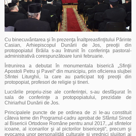
Cu binecuvântarea şi în prezenţa Înaltpreasfinţitului Părinte
Casian, Arhiepiscopul Dunării de Jos, preoţii din
protopopiatul Brăila s-au întrunit în conferinţa pastoral-
administrativă corespunzătoare lunii februarie.
Întrunirea a debutat în monumentala biserică „Sfinţii
Apostoli Petru şi Pavel“ din municipiu, prin oficierea slujbei
Sfintei Liturghii, la care au participat toţi preoţii din
protopopiat, profesori de religie şi tineri.
Lucrările propriu-zise ale conferinţei, s-au desfăşurat în
sala de conferinţe a protopopiatului, prezidate de
Chiriarhul Dunării de Jos.
Principalele puncte de pe ordinea de zi le-au constituit
câteva teme din Programul-cadru aprobat de Sfântul Sinod
al Bisericii Ortodoxe Române pentru anul 2017, „al sfintelor
icoane, al iconarilor şi al pictorilor bisericeşti“, precum şi
evocarea unor personalităţi culturale şi vrednici slujitori ai