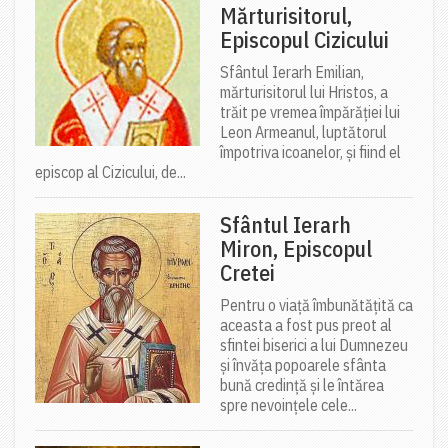
Mărturisitorul,
Episcopul Cizicului
Sfântul Ierarh Emilian,
mărturisitorul lui Hristos, a
trăit pe vremea împărăției lui
Leon Armeanul, luptătorul
împotriva icoanelor, și fiind el
episcop al Cizicului, de...
Sfântul Ierarh
Miron, Episcopul
Cretei
Pentru o viață îmbunătățită ca
aceasta a fost pus preot al
sfintei biserici a lui Dumnezeu
și învăța popoarele sfânta
bună credință și le întărea
spre nevoințele cele...