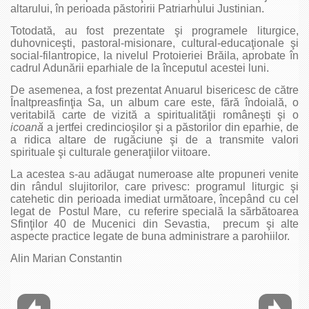
altarului, în perioada păstoririi Patriarhului Justinian.
Totodată, au fost prezentate şi programele liturgice,
duhovniceşti, pastoral-misionare, cultural-educaţionale şi
social-filantropice, la nivelul Protoieriei Brăila, aprobate în
cadrul Adunării eparhiale de la începutul acestei luni.
De asemenea, a fost prezentat Anuarul bisericesc de către
Înaltpreasfinţia Sa, un album care este, fără îndoială, o
veritabilă carte de vizită a spiritualităţii româneşti şi o
icoană
a jertfei credincioşilor şi a păstorilor din eparhie, de
a ridica altare de rugăciune şi de a transmite valori
spirituale şi culturale generaţiilor viitoare.
La acestea s-au adăugat numeroase alte propuneri venite
din rândul slujitorilor, care privesc: programul liturgic şi
catehetic din perioada imediat următoare, începând cu cel
legat de Postul Mare, cu referire specială la sărbătoarea
Sfinţilor 40 de Mucenici din Sevastia, precum şi alte
aspecte practice legate de buna administrare a parohiilor.
Alin Marian Constantin