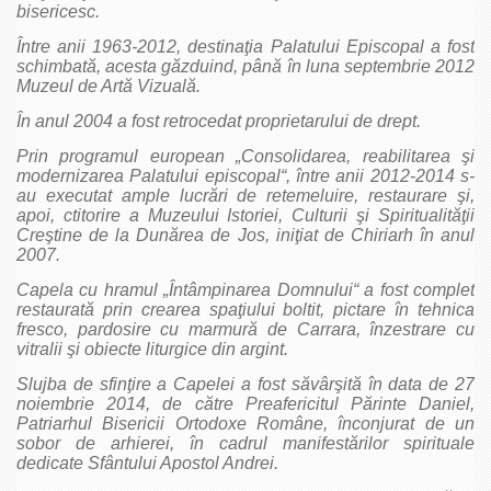
bisericesc.
Între anii 1963-2012, destinaţia Palatului Episcopal a fost
schimbată, acesta găzduind, până în luna septembrie 2012
Muzeul de Artă Vizuală.
În anul 2004 a fost retrocedat proprietarului de drept.
Prin programul european „Consolidarea, reabilitarea şi
modernizarea Palatului episcopal“, între anii 2012-2014 s-
au executat ample lucrări de retemeluire, restaurare şi,
apoi, ctitorire a Muzeului Istoriei, Culturii şi Spiritualităţii
Creştine de la Dunărea de Jos, iniţiat de Chiriarh în anul
2007.
Capela cu hramul „Întâmpinarea Domnului“ a fost complet
restaurată prin crearea spaţiului boltit, pictare în tehnica
fresco, pardosire cu marmură de Carrara, înzestrare cu
vitralii şi obiecte liturgice din argint.
Slujba de sfinţire a Capelei a fost săvârşită în data de 27
noiembrie 2014, de către Preafericitul Părinte Daniel,
Patriarhul Bisericii Ortodoxe Române, înconjurat de un
sobor de arhierei, în cadrul manifestărilor spirituale
dedicate Sfântului Apostol Andrei.