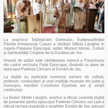
La praznicul Întâmpinării Domnului, Înaltpreasfinţitul
Părinte Arhiepiscop Casian a săvârşit Sfânta Liturghie în
capela Palatului Episcopal, astăzi Muzeul Istoriei, Culturii
şi Spiritualităţii Creştine de la Dunărea de Jos.
Hramul de astăzi este sărbătoarea istorică a Paraclisului
din cadrul vechiului Palat Episcopal, rânduită ca atare de
episcopul Partenie Clinceni al Dunării de Jos.
La slujbă au participat numeroşi oameni de cultură,
profesori, conducători ai unor instituţii muzeale din judeţ şi
municipiu, membrii Consiliului Eparhial, dar şi simpli
credincioşi.
La finalul Sfintei Liturghii, ierarhul a oficiat cuvenita slujbă
de pomenire pentru episcopul Partenie Clinceni, cel care a
ridicat vechea reşedinţă a ierarhilor Dunării de Jos, precum