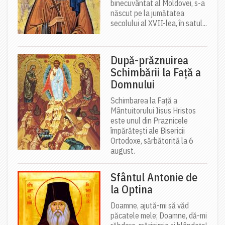
binecuvântat al Moldovei, s-a
născut pe la jumătatea
secolului al XVII-lea, în satul...
După-prăznuirea
Schimbării la Față a
Domnului
Schimbarea la Față a
Mântuitorului Iisus Hristos
este unul din Praznicele
împărătești ale Bisericii
Ortodoxe, sărbătorită la 6
august.
Sfântul Antonie de
la Optina
Doamne, ajută-mi să văd
păcatele mele; Doamne, dă-mi