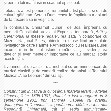
şi pentru toţi înaintaşii în scaunul episcopal.
Totodată, a fost pomenit şi renumitul artist plastic şi om de
cultură gălăţean, Sergiu Dumitrescu, la împlinirea a doi ani
de la trecerea sa în veşnicie.
În continuare, Chiriarhul Dunării de Jos, împreună cu
membrii Consiliului au vizitat Expoziţia temporară
„Artă şi
Ceremonial la mesele regale“
, realizată în colaborare cu
Muzeul Național Peleș, obiectele expuse fiind prezentate
invitaţilor de către Părintele Arhiepiscop, cu realizarea unei
incursiuni în trecutul istoric românesc şi evidenţierea
datelor şi evenimentelor importante ce au marcat istoria
acestei ţări.
Evenimentul de astăzi, s-a încheiat cu un mini-concert de
muzică clasică şi de cameră realizat de artişti ai Teatrului
Muzical „Nae Leonard“ din Galaţi.
***
Construit din iniţiativa şi cu osârdia marelui ierarh Partenie
Clinceni, între 1895-1901, Palatul a fost inaugurat, în 8
septembrie 1901, prin sfinţirea Capelei cu hramul
„Întâmpinarea Domnului“. Impunătoarea clădire a fost atât
Reşedinţă Chiriarhală, cât şi sediu administrativ-