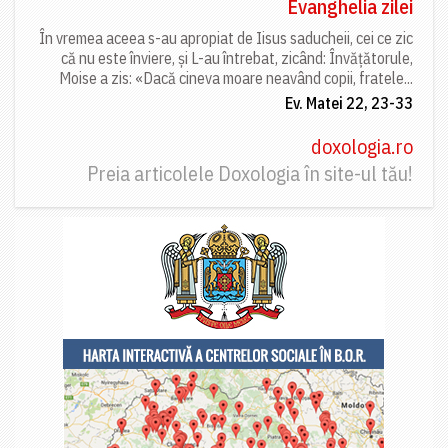
Evanghelia zilei
În vremea aceea s-au apropiat de Iisus saducheii, cei ce zic
că nu este înviere, și L-au întrebat, zicând: Învățătorule,
Moise a zis: «Dacă cineva moare neavând copii, fratele...
Ev. Matei 22, 23-33
doxologia.ro
Preia articolele Doxologia în site-ul tău!