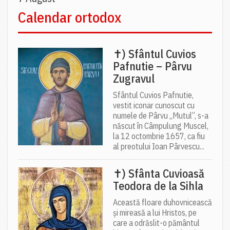
Calendar ortodox
✝) Sfântul Cuvios
Pafnutie – Pârvu
Zugravul
Sfântul Cuvios Pafnutie,
vestit iconar cunoscut cu
numele de Pârvu „Mutul”, s-a
născut în Câmpulung Muscel,
la 12 octombrie 1657, ca fiu
al preotului Ioan Pârvescu...
✝) Sfânta Cuvioasă
Teodora de la Sihla
Această floare duhovnicească
și mireasă a lui Hristos, pe
care a odrăslit-o pământul