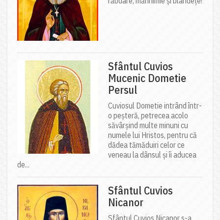
răbdare, mărinimie şi blândeţe!
Sfântul Cuvios
Mucenic Dometie
Persul
Cuviosul Dometie intrând într-
o peșteră, petrecea acolo
săvârșind multe minuni cu
numele lui Hristos, pentru că
dădea tămăduiri celor ce
veneau la dânsul și îi aducea
de...
Sfântul Cuvios
Nicanor
Sfântul Cuvios Nicanor s-a