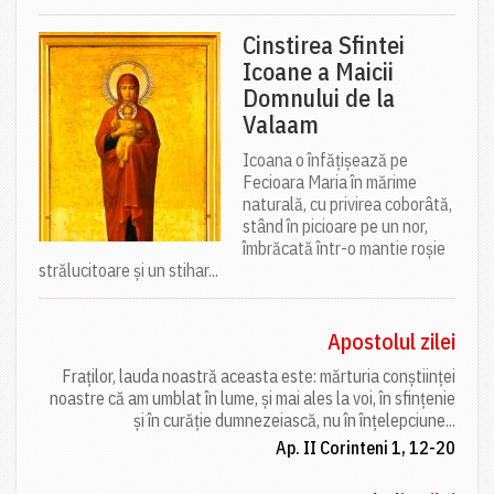
Cinstirea Sfintei
Icoane a Maicii
Domnului de la
Valaam
Icoana o înfățișează pe
Fecioara Maria în mărime
naturală, cu privirea coborâtă,
stând în picioare pe un nor,
îmbrăcată într-o mantie roșie
strălucitoare și un stihar...
Apostolul zilei
Fraților, lauda noastră aceasta este: mărturia conștiinței
noastre că am umblat în lume, și mai ales la voi, în sfințenie
și în curăție dumnezeiască, nu în înțelepciune...
Ap. II Corinteni 1, 12-20