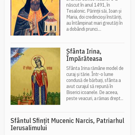
născut în anul 1491, în
Tesalonic. Părinții săi, Ioan și
Maria, doi credincioși înstăriți,
au întâmpinat mari greutăți în
a dobândi prunci....
Sfânta Irina,
Împărăteasa
Sfânta Irina rămâne model de
curaj și tărie. Într-o lume
condusă de bărbați, sfânta a
avut curajul să repună în
Biserici icoanele. De aceea,
peste veacuri, a rămas drept...
Sfântul Sfinţit Mucenic Narcis, Patriarhul
Ierusalimului