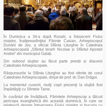
În Duminica a 34-a după Rusalii, a întoarcerii Fiului
risipitor, Înaltpreasfinţitul Părinte Casian, Arhiepiscopul
Dunării de Jos, a oficiat Sfânta Liturghie în Catedrala
Arhiepiscopală „Sfântul Ierarh Nicolae și Sfântul Apostol
Andrei“ din municipiul Galați.
Din soborul slujitor au făcut parte preoții și diaconii
Catedralei Arhiepiscopale.
Răspunsurile la Sfânta Liturghie au fost oferite de corul
Catedralei Arhiepiscopale, dirijat de prof. dr. Dan Drăgoi.
La momentul cuvenit, mulţi copii prezenţi la slujbă fost
împărtăşiţi cu Sfintele Taine.
În cuvântul de învățătură, Părintele Arhiepiscop a tâlcuit
pericopa evanghelică din această duminică, în care se
relatează despre întoarcerea Fiului risipitor şi bucuria cu