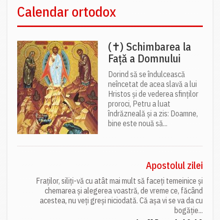
Calendar ortodox
(✝) Schimbarea la
Față a Domnului
Dorind să se îndulcească
neîncetat de acea slavă a lui
Hristos și de vederea sfinților
proroci, Petru a luat
îndrăzneală și a zis: Doamne,
bine este nouă să...
Apostolul zilei
Fraților, siliți-vă cu atât mai mult să faceți temeinice și
chemarea și alegerea voastră, de vreme ce, făcând
acestea, nu veți greși niciodată. Că așa vi se va da cu
bogăție...