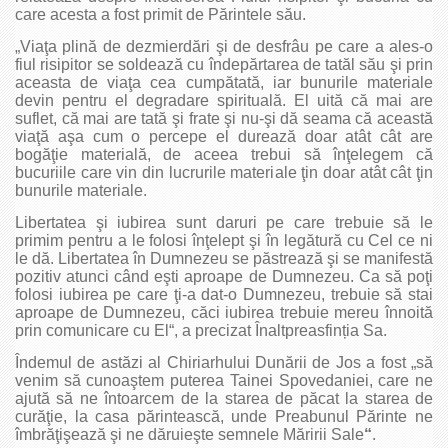
care acesta a fost primit de Părintele său.
„Viaţa plină de dezmierdări şi de desfrâu pe care a ales-o
fiul risipitor se soldează cu îndepărtarea de tatăl său şi prin
aceasta de viaţa cea cumpătată, iar bunurile materiale
devin pentru el degradare spirituală. El uită că mai are
suflet, că mai are tată şi frate şi nu-şi dă seama că această
viaţă aşa cum o percepe el durează doar atât cât are
bogăţie materială, de aceea trebui să înţelegem că
bucuriile care vin din lucrurile materiale ţin doar atât cât ţin
bunurile materiale.
Libertatea şi iubirea sunt daruri pe care trebuie să le
primim pentru a le folosi înţelept şi în legătură cu Cel ce ni
le dă. Libertatea în Dumnezeu se păstrează şi se manifestă
pozitiv atunci când eşti aproape de Dumnezeu. Ca să poţi
folosi iubirea pe care ţi-a dat-o Dumnezeu, trebuie să stai
aproape de Dumnezeu, căci iubirea trebuie mereu înnoită
prin comunicare cu El“, a precizat Înaltpreasfinția Sa.
Îndemul de astăzi al Chiriarhului Dunării de Jos a fost „să
venim să cunoaştem puterea Tainei Spovedaniei, care ne
ajută să ne întoarcem de la starea de păcat la starea de
curăţie, la casa părintească, unde Preabunul Părinte ne
îmbrăţişează şi ne dăruieşte semnele Măririi Sale
“
.