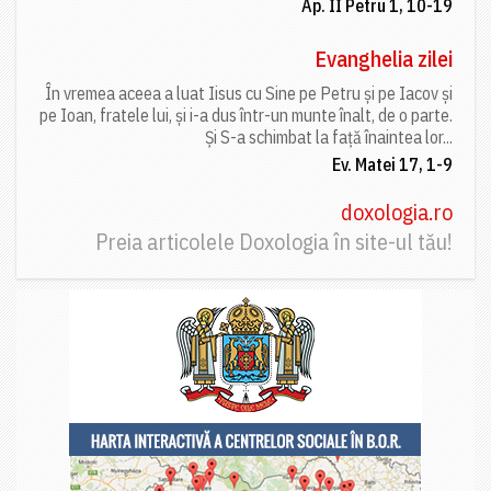
Ap. II Petru 1, 10-19
Evanghelia zilei
În vremea aceea a luat Iisus cu Sine pe Petru și pe Iacov și
pe Ioan, fratele lui, și i-a dus într-un munte înalt, de o parte.
Și S-a schimbat la față înaintea lor...
Ev. Matei 17, 1-9
doxologia.ro
Preia articolele Doxologia în site-ul tău!