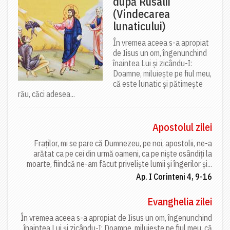
după Rusalii
(Vindecarea
lunaticului)
În vremea aceea s-a apropiat
de Iisus un om, îngenunchind
înaintea Lui și zicându-I:
Doamne, miluiește pe fiul meu,
că este lunatic și pătimește
rău, căci adesea...
Apostolul zilei
Fraților, mi se pare că Dumnezeu, pe noi, apostolii, ne-a
arătat ca pe cei din urmă oameni, ca pe niște osândiți la
moarte, fiindcă ne-am făcut priveliște lumii și îngerilor și...
Ap. I Corinteni 4, 9-16
Evanghelia zilei
În vremea aceea s-a apropiat de Iisus un om, îngenunchind
înaintea Lui și zicându-I: Doamne, miluiește pe fiul meu, că