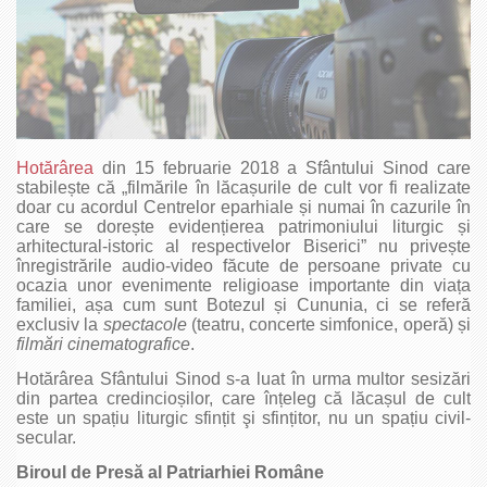
Hotărârea
din 15 februarie 2018 a Sfântului Sinod care
stabilește că „filmările în lăcașurile de cult vor fi realizate
doar cu acordul Centrelor eparhiale și numai în cazurile în
care se dorește evidențierea patrimoniului liturgic și
arhitectural-istoric al respectivelor Biserici” nu privește
înregistrările audio-video făcute de persoane private cu
ocazia unor evenimente religioase importante din viața
familiei, așa cum sunt Botezul și Cununia, ci se referă
exclusiv la
spectacole
(teatru, concerte simfonice, operă) și
filmări cinematografice
.
Hotărârea Sfântului Sinod s-a luat în urma multor sesizări
din partea credincioșilor, care înțeleg că lăcașul de cult
este un spațiu liturgic sfințit şi sfințitor, nu un spațiu civil-
secular.
Biroul de Presă al Patriarhiei Române