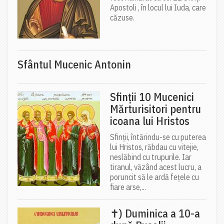
Apostoli , în locul lui Iuda, care
căzuse.
Sfântul Mucenic Antonin
Sfinții 10 Mucenici
Mărturisitori pentru
icoana lui Hristos
Sfinții, întărindu-se cu puterea
lui Hristos, răbdau cu vitejie,
neslăbind cu trupurile. Iar
tiranul, văzând acest lucru, a
poruncit să le ardă fețele cu
fiare arse,...
✝) Duminica a 10-a