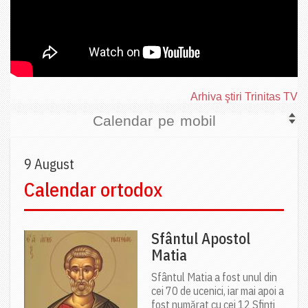
Arhiva ştiri Trinitas TV
Calendar pe mobil
9 August
Calendar ortodox
Sfântul Apostol
Matia
Sfântul Matia a fost unul din
cei 70 de ucenici, iar mai apoi a
fost numărat cu cei 12 Sfinți