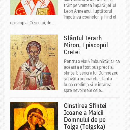
trăit pe vremea împărăției lui
Leon Armeanul, luptătorul
împotriva icoanelor, și fiind el
episcop al Cizicului, de...
Sfântul Ierarh
Miron, Episcopul
Cretei
Pentru o viață îmbunătățită ca
aceasta a fost pus preot al
sfintei biserici a lui Dumnezeu
și învăța popoarele sfânta
bună credință și le întărea
spre nevoințele cele...
Cinstirea Sfintei
Icoane a Maicii
Domnului de pe
Tolga (Tolgska)