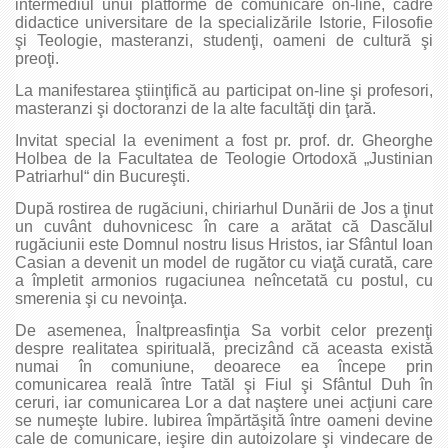
intermediul unui platforme de comunicare on-line, cadre
didactice universitare de la specializările Istorie, Filosofie
şi Teologie, masteranzi, studenţi, oameni de cultură şi
preoţi.
La manifestarea ştiinţifică au participat on-line şi profesori,
masteranzi şi doctoranzi de la alte facultăţi din ţară.
Invitat special la eveniment a fost pr. prof. dr. Gheorghe
Holbea de la Facultatea de Teologie Ortodoxă „Justinian
Patriarhul“ din Bucureşti.
După rostirea de rugăciuni, chiriarhul Dunării de Jos a ţinut
un cuvânt duhovnicesc în care a arătat că Dascălul
rugăciunii este Domnul nostru Iisus Hristos, iar Sfântul Ioan
Casian a devenit un model de rugător cu viaţă curată, care
a împletit armonios rugaciunea neîncetată cu postul, cu
smerenia şi cu nevoinţa.
De asemenea, Înaltpreasfinţia Sa vorbit celor prezenţi
despre realitatea spirituală, precizând că aceasta există
numai în comuniune, deoarece ea începe prin
comunicarea reală între Tatăl şi Fiul şi Sfântul Duh în
ceruri, iar comunicarea Lor a dat naştere unei acţiuni care
se numeşte Iubire. Iubirea împărtăşită între oameni devine
cale de comunicare, ieşire din autoizolare şi vindecare de