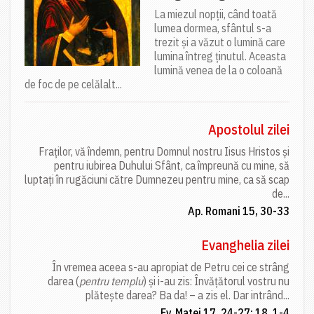
La miezul nopții, când toată
lumea dormea, sfântul s-a
trezit și a văzut o lumină care
lumina întreg ținutul. Aceasta
lumină venea de la o coloană
de foc de pe celălalt...
Apostolul zilei
Fraților, vă îndemn, pentru Domnul nostru Iisus Hristos și
pentru iubirea Duhului Sfânt, ca împreună cu mine, să
luptați în rugăciuni către Dumnezeu pentru mine, ca să scap
de...
Ap. Romani 15, 30-33
Evanghelia zilei
În vremea aceea s-au apropiat de Petru cei ce strâng
darea (
pentru templu
) și i-au zis: Învățătorul vostru nu
plătește darea? Ba da! – a zis el. Dar intrând...
Ev. Matei 17, 24-27; 18, 1-4