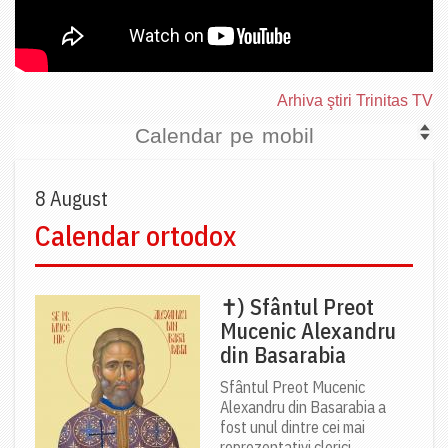
Arhiva ştiri Trinitas TV
Calendar pe mobil
8 August
Calendar ortodox
✝) Sfântul Preot
Mucenic Alexandru
din Basarabia
Sfântul Preot Mucenic
Alexandru din Basarabia a
fost unul dintre cei mai
reprezentativi clerici