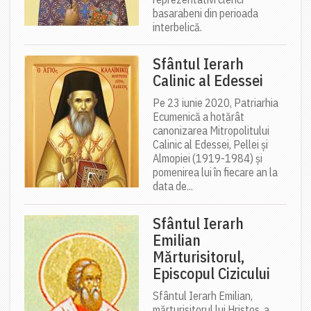
basarabeni din perioada
interbelică.
Sfântul Ierarh
Calinic al Edessei
Pe 23 iunie 2020, Patriarhia
Ecumenică a hotărât
canonizarea Mitropolitului
Calinic al Edessei, Pellei și
Almopiei (1919-1984) și
pomenirea lui în fiecare an la
data de...
Sfântul Ierarh
Emilian
Mărturisitorul,
Episcopul Cizicului
Sfântul Ierarh Emilian,
mărturisitorul lui Hristos, a