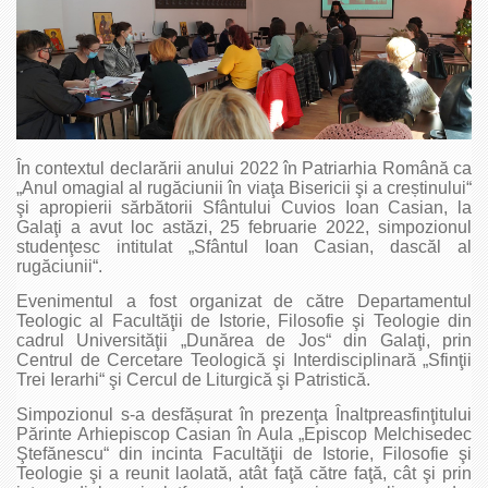
În contextul declarării anului 2022 în Patriarhia Română ca
„Anul omagial al rugăciunii în viaţa Bisericii şi a creștinului“
şi apropierii sărbătorii Sfântului Cuvios Ioan Casian, la
Galaţi a avut loc astăzi, 25 februarie 2022, simpozionul
studenţesc intitulat „Sfântul Ioan Casian, dascăl al
rugăciunii“.
Evenimentul a fost organizat de către Departamentul
Teologic al Facultăţii de Istorie, Filosofie şi Teologie din
cadrul Universităţii „Dunărea de Jos“ din Galaţi, prin
Centrul de Cercetare Teologică şi Interdisciplinară „Sfinţii
Trei Ierarhi“ şi Cercul de Liturgică şi Patristică.
Simpozionul s-a desfășurat în prezenţa Înaltpreasfinţitului
Părinte Arhiepiscop Casian în Aula „Episcop Melchisedec
Ştefănescu“ din incinta Facultăţii de Istorie, Filosofie şi
Teologie şi a reunit laolată, atât faţă către faţă, cât şi prin