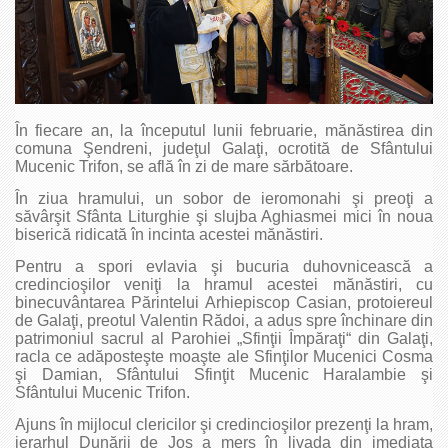
În fiecare an, la începutul lunii februarie, mănăstirea din
comuna Şendreni, judeţul Galaţi, ocrotită de Sfântului
Mucenic Trifon, se află în zi de mare sărbătoare.
În ziua hramului, un sobor de ieromonahi şi preoţi a
săvârşit Sfânta Liturghie şi slujba Aghiasmei mici în noua
biserică ridicată în incinta acestei mănăstiri.
Pentru a spori evlavia şi bucuria duhovnicească a
credincioşilor veniţi la hramul acestei mănăstiri, cu
binecuvântarea Părintelui Arhiepiscop Casian, protoiereul
de Galaţi, preotul Valentin Rădoi, a adus spre închinare din
patrimoniul sacrul al Parohiei „Sfinţii Împăraţi“ din Galaţi,
racla ce adăposteşte moaşte ale Sfinţilor Mucenici Cosma
şi Damian, Sfântului Sfinţit Mucenic Haralambie şi
Sfântului Mucenic Trifon.
Ajuns în mijlocul clericilor şi credincioşilor prezenţi la hram,
ierarhul Dunării de Jos a mers în livada din imediata