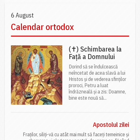
6 August
Calendar ortodox
(✝) Schimbarea la
Față a Domnului
Dorind să se îndulcească
neîncetat de acea slavă a lui
Hristos și de vederea sfinților
proroci, Petru a luat
îndrăzneală și a zis: Doamne,
bine este nouă să...
Apostolul zilei
Fraților, siliți-vă cu atât mai mult să faceți temeinice și