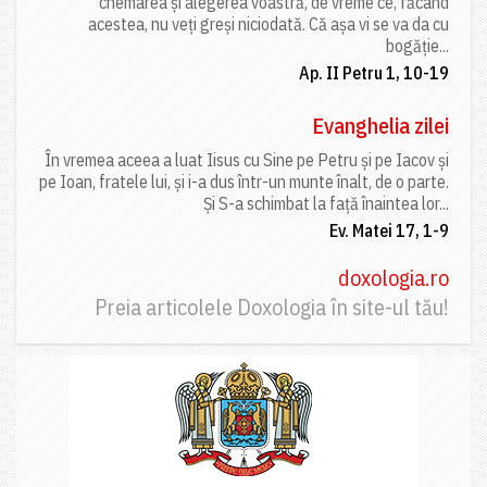
chemarea și alegerea voastră, de vreme ce, făcând
acestea, nu veți greși niciodată. Că așa vi se va da cu
bogăție...
Ap. II Petru 1, 10-19
Evanghelia zilei
În vremea aceea a luat Iisus cu Sine pe Petru și pe Iacov și
pe Ioan, fratele lui, și i-a dus într-un munte înalt, de o parte.
Și S-a schimbat la față înaintea lor...
Ev. Matei 17, 1-9
doxologia.ro
Preia articolele Doxologia în site-ul tău!