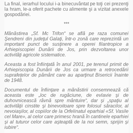
La final, ierarhul locului i-a binecuvântat pe toţi cei prezenţi
la hram, le-a oferit pachete cu alimente şi a vizitat anexele
gospodăriei.
***
Mănăstirea „Sf. Mc Trifon“ se află pe raza comunei
Şendreni din judeţul Galaţi, într-o zonă care reprezintă un
important punct de susţinere a operei filantropice a
Arhiepiscopiei Dunării de Jos, prin dezvoltarea unor
activităţi agricole sistematice.
Aceasta a fost înfiinţată în anul 2001, pe terenul primit de
Arhiepiscopia Dunării de Jos ca urmare a retrocedării
suprafeţelor de pământ care au aparţinut Bisericii înainte
de 1948.
Documentul de înfiinţare a mănăstirii consemnează că
aceasta este „loc de rugăciune, de evlavie şi de
duhovnicească râvnă spre mântuire“, dar şi „spaţiu al
activităţii cinstite şi binevoitoare spre folosul săracilor, al
nevoiaşilor, al copiilor de la Orfelinatul eparhial «Sf. Vasile
cel Mare», al celor care primesc hrană în cantinele eparhiei
şi al tuturor celor care aşteaptă de la noi semn, sprijin şi
iubire“.