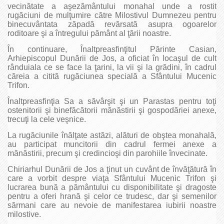
vecinătate a aşezământului monahal unde a rostit
rugăciuni de mulţumire către Milostivul Dumnezeu pentru
binecuvântata zăpadă revărsată asupra ogoarelor
roditoare şi a întregului pământ al ţării noastre.
În continuare, Înaltpreasfinţitul Părinte Casian,
Arhiepiscopul Dunării de Jos, a oficiat în locaşul de cult
rânduiala ce se face la ţarini, la vii şi la grădini, în cadrul
căreia a citită rugăciunea specială a Sfântului Mucenic
Trifon.
Înaltpreasfinţia Sa a săvârşit şi un Parastas pentru toţi
ostenitorii şi binefăcătorii mănăstirii şi gospodăriei anexe,
trecuţi la cele veşnice.
La rugăciunile înălţate astăzi, alături de obştea monahală,
au participat muncitorii din cadrul fermei anexe a
mănăstirii, precum şi credincioşi din parohiile învecinate.
Chiriarhul Dunării de Jos a ţinut un cuvânt de învăţătură în
care a vorbit despre viaţa Sfântului Mucenic Trifon şi
lucrarea bună a pământului cu disponibilitate şi dragoste
pentru a oferi hrană şi celor ce trudesc, dar şi semenilor
sărmani care au nevoie de manifestarea iubirii noastre
milostive.