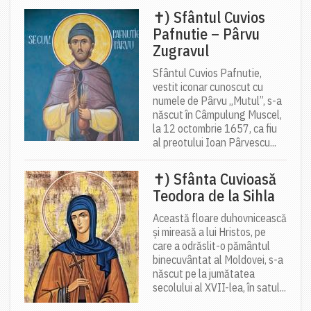
✝) Sfântul Cuvios
Pafnutie – Pârvu
Zugravul
Sfântul Cuvios Pafnutie,
vestit iconar cunoscut cu
numele de Pârvu „Mutul”, s-a
născut în Câmpulung Muscel,
la 12 octombrie 1657, ca fiu
al preotului Ioan Pârvescu...
✝) Sfânta Cuvioasă
Teodora de la Sihla
Această floare duhovnicească
și mireasă a lui Hristos, pe
care a odrăslit-o pământul
binecuvântat al Moldovei, s-a
născut pe la jumătatea
secolului al XVII-lea, în satul...