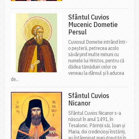
Sfântul Cuvios
Mucenic Dometie
Persul
Cuviosul Dometie intrând într-
o peșteră, petrecea acolo
săvârșind multe minuni cu
numele lui Hristos, pentru că
dădea tămăduiri celor ce
veneau la dânsul și îi aducea
de...
Sfântul Cuvios
Nicanor
Sfântul Cuvios Nicanor s-a
născut în anul 1491, în
Tesalonic. Părinții săi, Ioan și
Maria, doi credincioși înstăriți,
au întâmpinat mari greutăți în