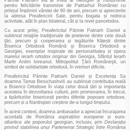
Părinte Patriarh Ilia al II-lea al Georgiei și mulțumirile
pentru felicitările transmise de Patriarhul României cu
prilejul împlinirii vârstei de 90 de ani, precum și aprecierile
la adresa Preafericirii Sale, pentru bogata și rodnica
activitate, atât în plan bilateral, cât și la nivel panortodox.
Cu acest prilej, Preafericitul Părinte Patriarh Daniel a
subliniat relaţiile tradiţionale de prietenie dintre cele două
ţări, precum şi cooperarea și legăturile frățești dintre
Biserica Ortodoxă Română şi Biserica Ortodoxă a
Georgiei, exemplar inspirate de personalitatea și opera
marelui ierarh ortodox originar din Georgia, Sfântul Ierarh
Martir Antim Ivireanul, Mitropolitul Ţării Româneşti, un
simbol de solidaritate ortodoxă, în vremuri dificile.
Preafericitul Părinte Patriarh Daniel și Excelența Sa
doamna Tamar Beruchashvili au subliniat contribuția reală
a Bisericii Ortodoxe în viața celor două țări și importanța
acesteia în dezvoltarea culturii, prin promovarea, în trecut,
a tipăriturilor bisericești pentru diferite popoare ortodoxe,
precum și a filantropiei creștine de-a lungul timpului.
În acest context, doamna ambasador a apreciat încurajarea
acordată de România aspirațiilor europene și euro-
atlantice ale poporului georgian, inclusiv, prin
Declarația
privind stabilirea unui Parteneriat Strategic între România