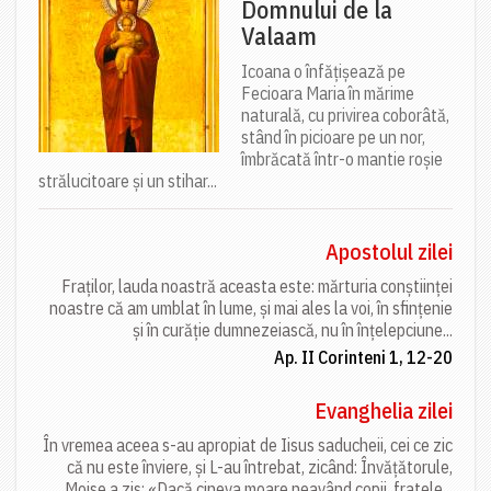
Domnului de la
Valaam
Icoana o înfățișează pe
Fecioara Maria în mărime
naturală, cu privirea coborâtă,
stând în picioare pe un nor,
îmbrăcată într-o mantie roșie
strălucitoare și un stihar...
Apostolul zilei
Fraților, lauda noastră aceasta este: mărturia conștiinței
noastre că am umblat în lume, și mai ales la voi, în sfințenie
și în curăție dumnezeiască, nu în înțelepciune...
Ap. II Corinteni 1, 12-20
Evanghelia zilei
În vremea aceea s-au apropiat de Iisus saducheii, cei ce zic
că nu este înviere, și L-au întrebat, zicând: Învățătorule,
Moise a zis: «Dacă cineva moare neavând copii, fratele...