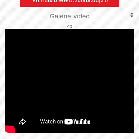
Galerie video
<p