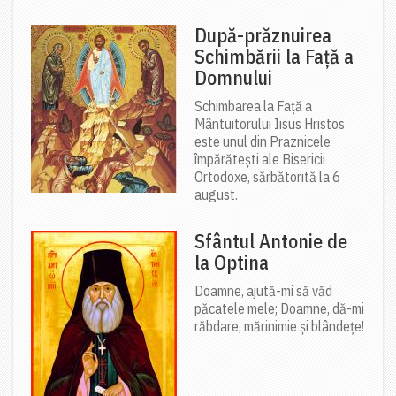
După-prăznuirea
Schimbării la Față a
Domnului
Schimbarea la Față a
Mântuitorului Iisus Hristos
este unul din Praznicele
împărătești ale Bisericii
Ortodoxe, sărbătorită la 6
august.
Sfântul Antonie de
la Optina
Doamne, ajută-mi să văd
păcatele mele; Doamne, dă-mi
răbdare, mărinimie şi blândeţe!