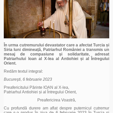
În urma cutremurului devastator care a afectat Turcia
și
Siria luni diminea
ță, Patriarhul României a transmis un
mesaj de compasiune şi solidaritate, adresat
Patriarhului Ioan al X-lea al Antiohiei
și al Întregului
Orient.
Redăm textul integral:
Bucureşti, 6 februarie 2023
Preafericitului Părinte IOAN al X-lea,
Patriarhul Antiohiei și al Întregului Orient,
Preafericirea Voastră,
Cu profundă durere am aflat despre puternicul cutremur
care s-a produs în ziua de 6 februarie 2023 în Turcia și