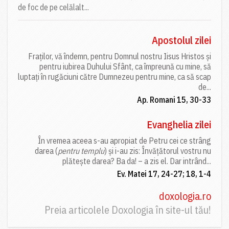
de foc de pe celălalt...
Apostolul zilei
Fraților, vă îndemn, pentru Domnul nostru Iisus Hristos și
pentru iubirea Duhului Sfânt, ca împreună cu mine, să
luptați în rugăciuni către Dumnezeu pentru mine, ca să scap
de...
Ap. Romani 15, 30-33
Evanghelia zilei
În vremea aceea s-au apropiat de Petru cei ce strâng
darea (
pentru templu
) și i-au zis: Învățătorul vostru nu
plătește darea? Ba da! – a zis el. Dar intrând...
Ev. Matei 17, 24-27; 18, 1-4
doxologia.ro
Preia articolele Doxologia în site-ul tău!