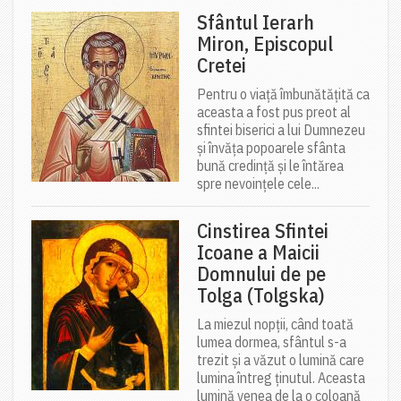
Sfântul Ierarh
Miron, Episcopul
Cretei
Pentru o viață îmbunătățită ca
aceasta a fost pus preot al
sfintei biserici a lui Dumnezeu
și învăța popoarele sfânta
bună credință și le întărea
spre nevoințele cele...
Cinstirea Sfintei
Icoane a Maicii
Domnului de pe
Tolga (Tolgska)
La miezul nopții, când toată
lumea dormea, sfântul s-a
trezit și a văzut o lumină care
lumina întreg ținutul. Aceasta
lumină venea de la o coloană