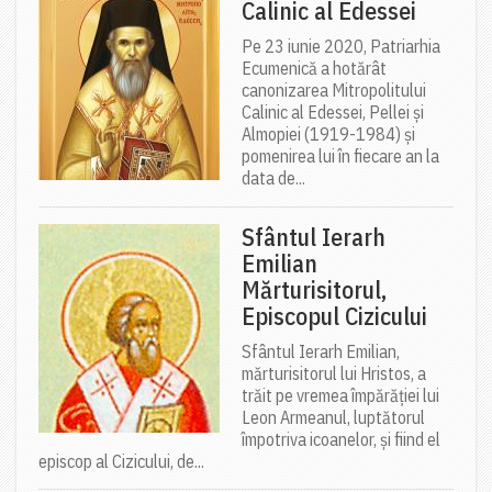
Calinic al Edessei
Pe 23 iunie 2020, Patriarhia
Ecumenică a hotărât
canonizarea Mitropolitului
Calinic al Edessei, Pellei și
Almopiei (1919-1984) și
pomenirea lui în fiecare an la
data de...
Sfântul Ierarh
Emilian
Mărturisitorul,
Episcopul Cizicului
Sfântul Ierarh Emilian,
mărturisitorul lui Hristos, a
trăit pe vremea împărăției lui
Leon Armeanul, luptătorul
împotriva icoanelor, și fiind el
episcop al Cizicului, de...