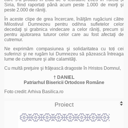
Siria, fiind raportați până acum peste 1.000 de morţi şi
peste 2.000 de răniţi.
În aceste clipe de grea încercare, înălţăm rugăciuni către
Milostivul Dumnezeu pentru odihna sufletelor celor
decedaţi și grabnica vindecare a celor răniţi, precum și
pentru ajutorarea tuturor celor care au fost afectaţi de
cutremur.
Ne exprimăm compasiunea şi solidaritatea cu toți cei
suferinzi şi ne rugăm lui Dumnezeu să păzească întreaga
lume de cutremure şi alte calamităţi.
Cu multă preţuire şi frăţească dragoste în Hristos Domnul,
† DANIEL
Patriarhul Bisericii Ortodoxe Române
Foto credit: Arhiva Basilica.ro
Proiect