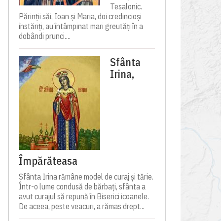
Tesalonic.
Părinții săi, Ioan și Maria, doi credincioși
înstăriți, au întâmpinat mari greutăți în a
dobândi prunci....
Sfânta
Irina,
Împărăteasa
Sfânta Irina rămâne model de curaj și tărie.
Într-o lume condusă de bărbați, sfânta a
avut curajul să repună în Biserici icoanele.
De aceea, peste veacuri, a rămas drept...