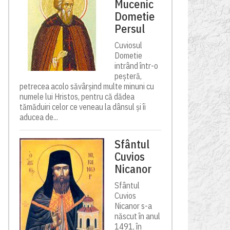
Mucenic
Dometie
Persul
Cuviosul
Dometie
intrând într-o
peșteră,
petrecea acolo săvârșind multe minuni cu
numele lui Hristos, pentru că dădea
tămăduiri celor ce veneau la dânsul și îi
aducea de...
Sfântul
Cuvios
Nicanor
Sfântul
Cuvios
Nicanor s-a
născut în anul
1491, în