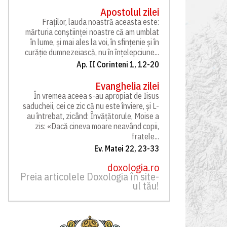
Apostolul zilei
Fraților, lauda noastră aceasta este:
mărturia conștiinței noastre că am umblat
în lume, și mai ales la voi, în sfințenie și în
curăție dumnezeiască, nu în înțelepciune...
Ap. II Corinteni 1, 12-20
Evanghelia zilei
În vremea aceea s-au apropiat de Iisus
saducheii, cei ce zic că nu este înviere, și L-
au întrebat, zicând: Învățătorule, Moise a
zis: «Dacă cineva moare neavând copii,
fratele...
Ev. Matei 22, 23-33
doxologia.ro
Preia articolele Doxologia în site-
ul tău!