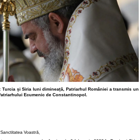
 Turcia și Siria luni dimineață, Patriarhul României a transmis un
Patriarhului Ecumenic de Constantinopol.
Sanctitatea Voastră,