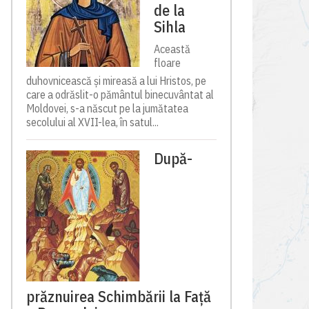
de la
Sihla
Această
floare
duhovnicească și mireasă a lui Hristos, pe
care a odrăslit-o pământul binecuvântat al
Moldovei, s-a născut pe la jumătatea
secolului al XVII-lea, în satul...
După-
prăznuirea Schimbării la Față