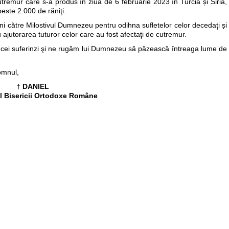
remur care s-a produs în ziua de 6 februarie 2023 în Turcia și Siria,
este 2.000 de răniţi.
ni către Milostivul Dumnezeu pentru odihna sufletelor celor decedaţi și
 ajutorarea tuturor celor care au fost afectaţi de cutremur.
 cei suferinzi şi ne rugăm lui Dumnezeu să păzească întreaga lume de
omnul,
† DANIEL
ul Bisericii Ortodoxe Române