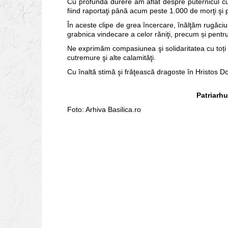
Cu profundă durere am aflat despre puternicul cut
fiind raportaţi până acum peste 1.000 de morţi şi p
În aceste clipe de grea încercare, înălţăm rugăciu
grabnica vindecare a celor răniţi, precum și pentru
Ne exprimăm compasiunea şi solidaritatea cu toți
cutremure şi alte calamităţi.
Cu înaltă stimă şi frăţească dragoste în Hristos D
Patriarh
Foto: Arhiva Basilica.ro