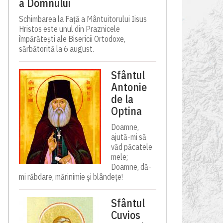
a Domnului
Schimbarea la Față a Mântuitorului Iisus
Hristos este unul din Praznicele
împărătești ale Bisericii Ortodoxe,
sărbătorită la 6 august.
Sfântul
Antonie
de la
Optina
Doamne,
ajută-mi să
văd păcatele
mele;
Doamne, dă-
mi răbdare, mărinimie şi blândeţe!
Sfântul
Cuvios