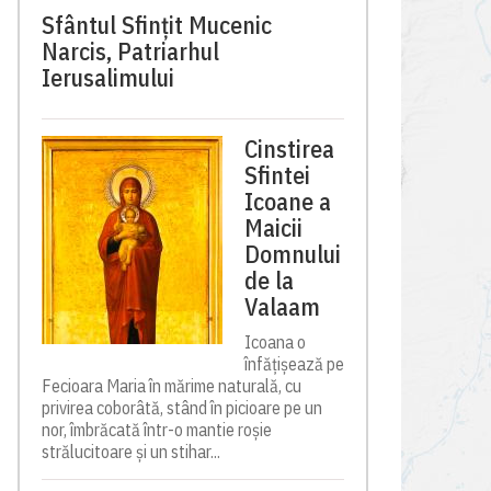
Sfântul Sfinţit Mucenic
Narcis, Patriarhul
Ierusalimului
Cinstirea
Sfintei
Icoane a
Maicii
Domnului
de la
Valaam
Icoana o
înfățișează pe
Fecioara Maria în mărime naturală, cu
privirea coborâtă, stând în picioare pe un
nor, îmbrăcată într-o mantie roșie
strălucitoare și un stihar...