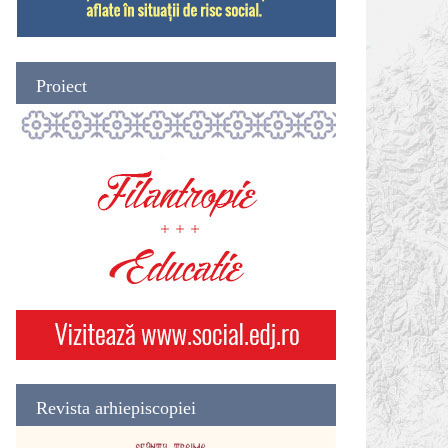
Proiect
Revista arhiepiscopiei