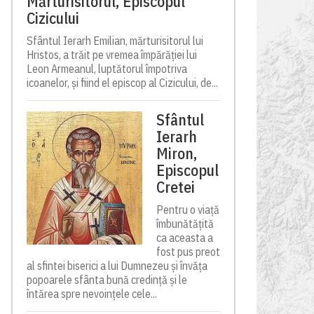
Mărturisitorul, Episcopul
Cizicului
Sfântul Ierarh Emilian, mărturisitorul lui
Hristos, a trăit pe vremea împărăției lui
Leon Armeanul, luptătorul împotriva
icoanelor, și fiind el episcop al Cizicului, de...
Sfântul
Ierarh
Miron,
Episcopul
Cretei
Pentru o viață
îmbunătățită
ca aceasta a
fost pus preot
al sfintei biserici a lui Dumnezeu și învăța
popoarele sfânta bună credință și le
întărea spre nevoințele cele...