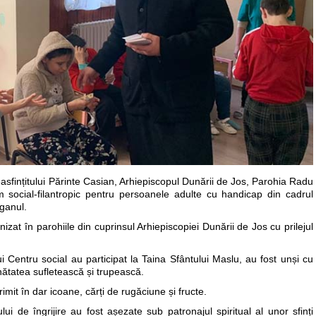
asfințitului Părinte Casian, Arhiepiscopul Dunării de Jos, Parohia Radu
 social-filantropic pentru persoanele adulte cu handicap din cadrul
ăganul.
izat în parohiile din cuprinsul Arhiepiscopiei Dunării de Jos cu prilejul
tui Centru social au participat la Taina Sfântului Maslu, au fost unși cu
sănătatea sufletească și trupească.
imit în dar icoane, cărți de rugăciune și fructe.
rului de îngrijire au fost așezate sub patronajul spiritual al unor sfinți