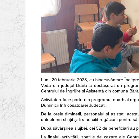
Luni, 20 februarie 2023, cu binecuvântare Înaltpre
Voda din județul Brăila a desfăşurat un program
Centrului de Îngrijire și Asistență din comuna Băr
Activitatea face parte din programul eparhial organ
Duminicii Înfricoșătoarei Judecați.
De la orele dimineții, personalul și asistații aces
untdelemn sfințit și li s-au citit rugăciuni pentru 
După săvârșirea slujbei, cei 52 de beneficiari au pr
La finalul activității, spațiile de cazare ale Cent