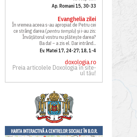
Ap. Romani 15, 30-33
Evanghelia zilei
În vremea aceea s-au apropiat de Petru cei
ce strâng darea (
pentru templu
) și i-au zis:
Învățătorul vostru nu plătește darea?
Ba da! – a zis el. Dar intrând...
Ev. Matei 17, 24-27; 18, 1-4
doxologia.ro
Preia articolele Doxologia în site-
ul tău!