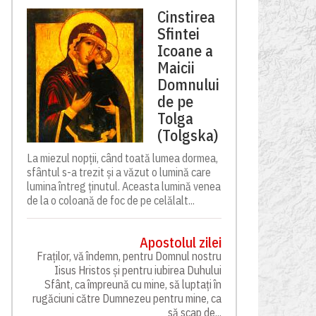
Cinstirea
Sfintei
Icoane a
Maicii
Domnului
de pe
Tolga
(Tolgska)
La miezul nopții, când toată lumea dormea,
sfântul s-a trezit și a văzut o lumină care
lumina întreg ținutul. Aceasta lumină venea
de la o coloană de foc de pe celălalt...
Apostolul zilei
Fraților, vă îndemn, pentru Domnul nostru
Iisus Hristos și pentru iubirea Duhului
Sfânt, ca împreună cu mine, să luptați în
rugăciuni către Dumnezeu pentru mine, ca
să scap de...