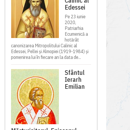
Calinic al
Edessei
Pe 23 iunie
2020,
Patriarhia
Ecumenică a
hotărât
canonizarea Mitropolitului Calinic al
Edessei, Pellei și Almopiei (1919-1984) și
pomenirea lui în fiecare an la data de...
Sfântul
Ierarh
Emilian