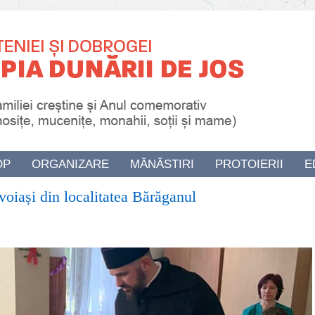
OP
ORGANIZARE
MĂNĂSTIRI
PROTOIERII
E
voiași din localitatea Bărăganul