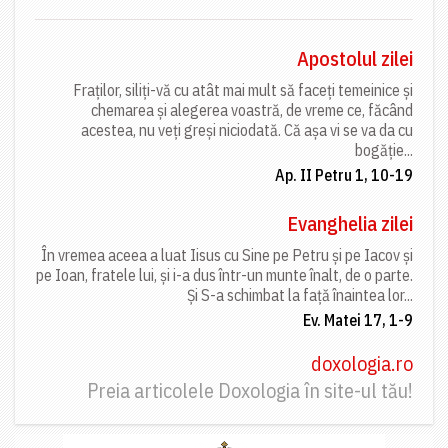
Apostolul zilei
Fraților, siliți-vă cu atât mai mult să faceți temeinice și
chemarea și alegerea voastră, de vreme ce, făcând
acestea, nu veți greși niciodată. Că așa vi se va da cu
bogăție...
Ap. II Petru 1, 10-19
Evanghelia zilei
În vremea aceea a luat Iisus cu Sine pe Petru și pe Iacov și
pe Ioan, fratele lui, și i-a dus într-un munte înalt, de o parte.
Și S-a schimbat la față înaintea lor...
Ev. Matei 17, 1-9
doxologia.ro
Preia articolele Doxologia în site-ul tău!