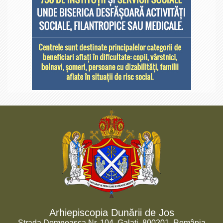
Arhiepiscopia Dunării de Jos
Strada Domneasca Nr. 104, Galați, 800201, România