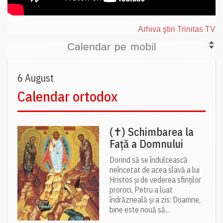
Arhiva ştiri Trinitas TV
Calendar pe mobil
6 August
Calendar ortodox
(✝) Schimbarea la
Față a Domnului
Dorind să se îndulcească
neîncetat de acea slavă a lui
Hristos și de vederea sfinților
proroci, Petru a luat
îndrăzneală și a zis: Doamne,
bine este nouă să...