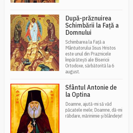
După-prăznuirea
Schimbării la Față a
Domnului
Schimbarea la Față a
Mântuitorului Iisus Hristos
este unul din Praznicele
împărătești ale Bisericii
Ortodoxe, sărbătorită la 6
august.
Sfântul Antonie de
la Optina
Doamne, ajută-mi să văd
păcatele mele; Doamne, dă-mi
răbdare, mărinimie şi blândeţe!