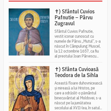
✝) Sfântul Cuvios
Pafnutie – Pârvu
Zugravul
Sfântul Cuvios Pafnutie,
vestit iconar cunoscut cu
numele de Pârvu „Mutul”, s-a
născut în Câmpulung Muscel,
la 12 octombrie 1657, ca fiu
al preotului Ioan Pârvescu...
✝) Sfânta Cuvioasă
Teodora de la Sihla
Această floare duhovnicească
și mireasă a lui Hristos, pe
care a odrăslit-o pământul
binecuvântat al Moldovei, s-a
născut pe la jumătatea
secolului al XVII-lea, în satul...