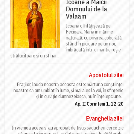
Icoane a Maicii
Domnului de la
Valaam
Icoana o înfățișează pe
Fecioara Maria în mărime
naturală, cu privirea coborâtă,
stând în picioare pe un nor,
îmbrăcată într-o mantie roșie
strălucitoare și un stihar...
Apostolul zilei
Fraților, lauda noastră aceasta este: mărturia conștiinței
noastre că am umblat în lume, și mai ales la voi, în sfințenie
și în curăție dumnezeiască, nu în înțelepciune...
Ap. II Corinteni 1, 12-20
Evanghelia zilei
În vremea aceea s-au apropiat de Iisus saducheii, cei ce zic
că nu este înviere, și L-au întrebat, zicând: Învățătorule,