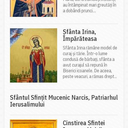
au întâmpinat mari greutăți în
a dobândi prunci....
Sfânta Irina,
Împărăteasa
Sfânta Irina rămâne model de
curaj și tărie. Într-o lume
condusă de bărbați, sfânta a
avut curajul să repună în
Biserici icoanele. De aceea,
peste veacuri, a rămas drept...
Sfântul Sfinţit Mucenic Narcis, Patriarhul
Ierusalimului
Cinstirea Sfintei