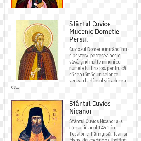
Sfântul Cuvios
Mucenic Dometie
Persul
Cuviosul Dometie intrând într-
o peșteră, petrecea acolo
săvârșind multe minuni cu
numele lui Hristos, pentru că
dădea tămăduiri celor ce
veneau la dânsul și îi aducea
de...
Sfântul Cuvios
Nicanor
Sfântul Cuvios Nicanor s-a
născut în anul 1491, în
Tesalonic. Părinții săi, Ioan și
Maria, doi credincioși înstăriți,