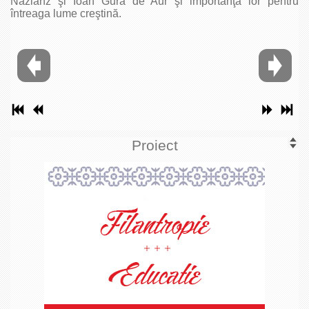
Nazianz şi Ioan Gură de Aur şi importanţa lor pentru
întreaga lume creştină.
Proiect