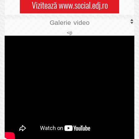
Galerie video
<p