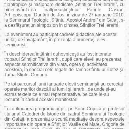
filantropice şi misionare dedicate „Sfinţilor Trei Ierarhi”, cu
binecuvântarea Înaltpreasfinţitului Părinte Casian,
Arhiepiscopul Dunării de Jos, în ziua de 27 ianuarie 2010,
la Seminarul Teologic „Sfântul Apostol Andrei” din Galaţi, s-
a desfăşurat un simpozion în cinstea Sfinţilor Trei Ierarhi.
La eveniment au participat cadrele didactice ale acestei
unităţi de învăţământ, în prezenţa a numeroşi elevi
seminarişti.
În deschiderea întâlnirii duhovniceşti au fost intonate
troparul Sfinţilor Trei Ierarhi, după care elevii au prezentat
aspecte semnificative din viaţa, opera şi activitatea
acestora, în special cele legate de Taina Sfântului Botez şi
Taina Sfintei Cununii.
Pe tot parcursul lunii ianuarie elevii seminarişti au cercetat
operele marilor dascăli ai lumii şi ierarhi, de unde şi-au
extras textele cele mai reprezentative, pe care le-au
lecturat în cadrul acestei manifestări.
În continuarea programului pc. pr. Sorin Cojocaru, profesor
titular al Catedrei de Istorie din cadrul Seminarului Teologic
din Galaţi, a prezentat o scurtă meditaţie despre aspectele
importante din operele Sfinţilor Vasile cel Mare, Grigorie de