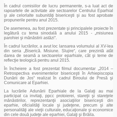
În cadrul comisiilor de lucru permanente, s-a luat act de
rapoartele de activitate ale sectoarelor Centrului Eparhial
şi ale celorlalte subunităţi bisericeşti şi au fost aprobate
propunerile pentru anul 2015.
De asemenea, au fost prezentate şi principalele proiecte în
legătură cu tema sinodală a anului 2015 - „misiunea
parohiei şi mănăstirii astăzi“.
În cadrul lucrărilor, a avut loc lansarea volumului al XV-lea
din seria „Biserică. Misiune. Slujire“, care prezintă atât
darea de seamă a sectoarelor eparhiale, cât şi teme de
reflecţie teologică pentru anul 2015.
În încheiere a fost prezentat filmul documentar „2014 –
Retrospectiva evenimentelor bisericeşti în Arhiepiscopia
Dunării de Jos“ realizat în cadrul Biroului de Presă şi
Comunicare al Eparhiei.
La lucrările Adunării Eparhiale de la Galaţi au mai
participat ca invitaţi, ppcc protoierei, stareţii şi stareţele
mănăstirilor, reprezentanţii asociaţiilor bisericeşti din
eparhie, oficialităţi locale şi judeţene, precum şi alte
personalităţi ale vieţii culturale, educaţionale şi economice
din cele două judeţe ale eparhiei, Galaţi şi Brăila.