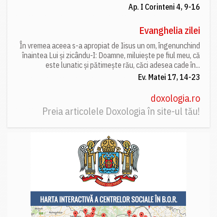
Ap. I Corinteni 4, 9-16
Evanghelia zilei
În vremea aceea s-a apropiat de Iisus un om, îngenunchind
înaintea Lui și zicându-I: Doamne, miluiește pe fiul meu, că
este lunatic și pătimește rău, căci adesea cade în...
Ev. Matei 17, 14-23
doxologia.ro
Preia articolele Doxologia în site-ul tău!