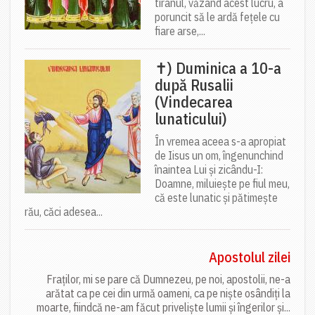
tiranul, văzând acest lucru, a
poruncit să le ardă fețele cu
fiare arse,...
✝) Duminica a 10-a
după Rusalii
(Vindecarea
lunaticului)
În vremea aceea s-a apropiat
de Iisus un om, îngenunchind
înaintea Lui și zicându-I:
Doamne, miluiește pe fiul meu,
că este lunatic și pătimește
rău, căci adesea...
Apostolul zilei
Fraților, mi se pare că Dumnezeu, pe noi, apostolii, ne-a
arătat ca pe cei din urmă oameni, ca pe niște osândiți la
moarte, fiindcă ne-am făcut priveliște lumii și îngerilor și...