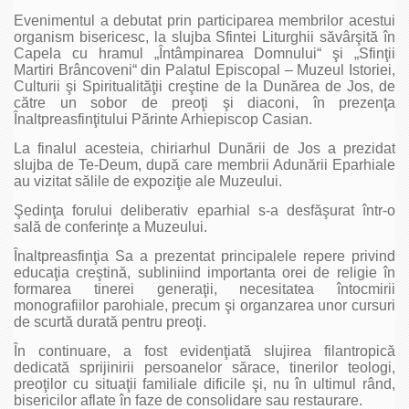
Evenimentul a debutat prin participarea membrilor acestui
organism bisericesc, la slujba Sfintei Liturghii săvârşită în
Capela cu hramul „Întâmpinarea Domnului“ şi „Sfinţii
Martiri Brâncoveni“ din Palatul Episcopal – Muzeul Istoriei,
Culturii şi Spiritualităţii creştine de la Dunărea de Jos, de
către un sobor de preoţi şi diaconi, în prezenţa
Înaltpreasfinţitului Părinte Arhiepiscop Casian.
La finalul acesteia, chiriarhul Dunării de Jos a prezidat
slujba de Te-Deum, după care membrii Adunării Eparhiale
au vizitat sălile de expoziţie ale Muzeului.
Şedinţa forului deliberativ eparhial s-a desfăşurat într-o
sală de conferinţe a Muzeului.
Înaltpreasfinţia Sa a prezentat principalele repere privind
educaţia creştină, subliniind importanta orei de religie în
formarea tinerei generaţii, necesitatea întocmirii
monografiilor parohiale, precum şi organzarea unor cursuri
de scurtă durată pentru preoţi.
În continuare, a fost evidenţiată slujirea filantropică
dedicată sprijinirii persoanelor sărace, tinerilor teologi,
preoţilor cu situaţii familiale dificile şi, nu în ultimul rând,
bisericilor aflate în faze de consolidare sau restaurare.