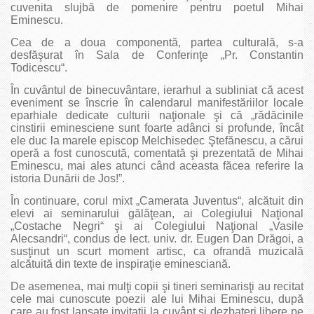
cuvenita slujbă de pomenire pentru poetul Mihai
Eminescu.
Cea de a doua componentă, partea culturală, s-a
desfăşurat în Sala de Conferinţe „Pr. Constantin
Todicescu“.
În cuvântul de binecuvântare, ierarhul a subliniat că acest
eveniment se înscrie în calendarul manifestăriilor locale
eparhiale dedicate culturii naţionale şi că „rădăcinile
cinstirii eminesciene sunt foarte adânci si profunde, încât
ele duc la marele episcop Melchisedec Ştefănescu, a cărui
operă a fost cunoscută, comentată şi prezentată de Mihai
Eminescu, mai ales atunci când aceasta făcea referire la
istoria Dunării de Jos!”.
În continuare, corul mixt „Camerata Juventus“, alcătuit din
elevi ai seminarului gălăţean, ai Colegiului Naţional
„Costache Negri“ şi ai Colegiului Naţional „Vasile
Alecsandri“, condus de lect. univ. dr. Eugen Dan Drăgoi, a
susţinut un scurt moment artisc, ca ofrandă muzicală
alcătuită din texte de inspiraţie eminesciană.
De asemenea, mai mulţi copii şi tineri seminarisţi au recitat
cele mai cunoscute poezii ale lui Mihai Eminescu, după
care au fost lansate invitaţii la cuvânt şi dezbateri libere pe