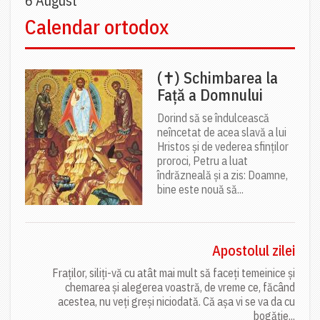
6 August
Calendar ortodox
(✝) Schimbarea la
Față a Domnului
Dorind să se îndulcească
neîncetat de acea slavă a lui
Hristos și de vederea sfinților
proroci, Petru a luat
îndrăzneală și a zis: Doamne,
bine este nouă să...
Apostolul zilei
Fraților, siliți-vă cu atât mai mult să faceți temeinice și
chemarea și alegerea voastră, de vreme ce, făcând
acestea, nu veți greși niciodată. Că așa vi se va da cu
bogăție...