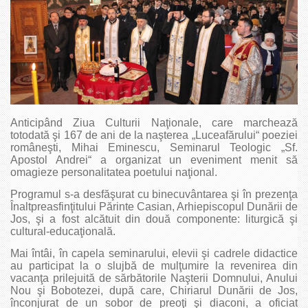
Anticipând Ziua Culturii Naţionale, care marchează
totodată şi 167 de ani de la naşterea „Luceafărului“ poeziei
româneşti, Mihai Eminescu, Seminarul Teologic „Sf.
Apostol Andrei“ a organizat un eveniment menit să
omagieze personalitatea poetului naţional.
Programul s-a desfăşurat cu binecuvântarea şi în prezenţa
Înaltpreasfinţitului Părinte Casian, Arhiepiscopul Dunării de
Jos, şi a fost alcătuit din două componente: liturgică şi
cultural-educaţională.
Mai întâi, în capela seminarului, elevii şi cadrele didactice
au participat la o slujbă de mulţumire la revenirea din
vacanţa prilejuită de sărbătorile Naşterii Domnului, Anului
Nou şi Bobotezei, după care, Chiriarul Dunării de Jos,
înconjurat de un sobor de preoţi şi diaconi, a oficiat