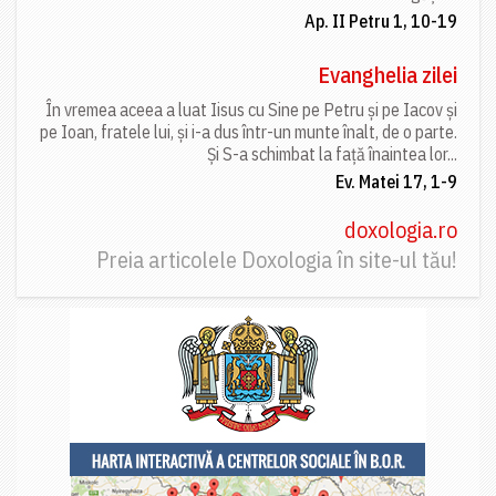
Ap. II Petru 1, 10-19
Evanghelia zilei
În vremea aceea a luat Iisus cu Sine pe Petru și pe Iacov și
pe Ioan, fratele lui, și i-a dus într-un munte înalt, de o parte.
Și S-a schimbat la față înaintea lor...
Ev. Matei 17, 1-9
doxologia.ro
Preia articolele Doxologia în site-ul tău!