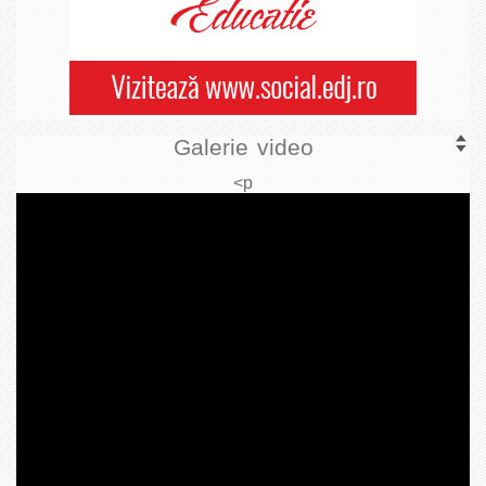
Galerie video
<p