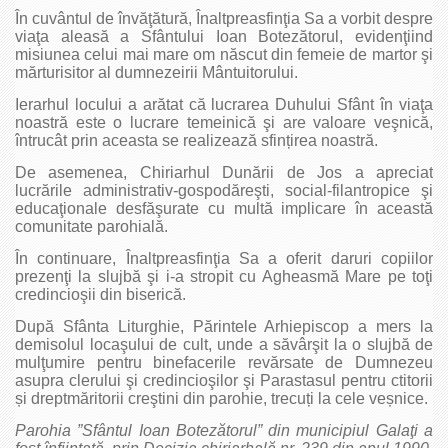
În cuvântul de învăţătură, Înaltpreasfinţia Sa a vorbit despre
viaţa aleasă a Sfântului Ioan Botezătorul, evidenţiind
misiunea celui mai mare om născut din femeie de martor şi
mărturisitor al dumnezeirii Mântuitorului.
Ierarhul locului a arătat că lucrarea Duhului Sfânt în viaţa
noastră este o lucrare temeinică şi are valoare veşnică,
întrucât prin aceasta se realizează sfințirea noastră.
De asemenea, Chiriarhul Dunării de Jos a apreciat
lucrările administrativ-gospodăreşti, social-filantropice şi
educaţionale desfăşurate cu multă implicare în această
comunitate parohială.
În continuare, Înaltpreasfinţia Sa a oferit daruri copiilor
prezenţi la slujbă şi i-a stropit cu Agheasmă Mare pe toţi
credincioşii din biserică.
După Sfânta Liturghie, Părintele Arhiepiscop a mers la
demisolul locaşului de cult, unde a săvârşit la o slujbă de
mulţumire pentru binefacerile revărsate de Dumnezeu
asupra clerului şi credincioşilor şi Parastasul pentru ctitorii
și dreptmăritorii creştini din parohie, trecuți la cele veșnice.
Parohia ”Sfântul Ioan Botezătorul” din municipiul Galaţi a