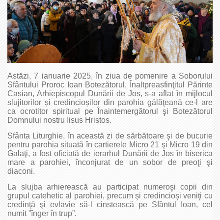
Astăzi, 7 ianuarie 2025, în ziua de pomenire a Soborului
Sfântului Proroc Ioan Botezătorul, Înaltpreasfinţitul Părinte
Casian, Arhiepiscopul Dunării de Jos, s-a aflat în mijlocul
slujitorilor și credincioșilor din parohia gălăţeană ce-l are
ca ocrotitor spiritual pe Înaintemergătorul şi Botezătorul
Domnului nostru Iisus Hristos.
Sfânta Liturghie, în această zi de sărbătoare şi de bucurie
pentru parohia situată în cartierele Micro 21 şi Micro 19 din
Galaţi, a fost oficiată de ierarhul Dunării de Jos în biserica
mare a parohiei, înconjurat de un sobor de preoţi şi
diaconi.
La slujba arhierească au participat numeroşi copii din
grupul catehetic al parohiei, precum şi credincioşi veniţi cu
credinţă şi evlavie să-l cinstească pe Sfântul Ioan, cel
numit ”înger în trup”.