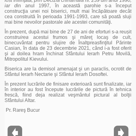
fost înfiinţată, prin Decizia chiriarhală nr. 239 din anul 1990,
iar d
in anul 1997, în această parohie s-a început
construcţia unei noi biserici, mult mai încăpătoare decât
cea construită în perioada 1991-1993, care să poată sluji
mai bine nevoilor pastorale ale acestei comunităţi.
În prezent, după mai bine de 27 de ani de eforturi s-a reușit
construirea
acestui frumos şi măreţ locaş de cult,
binecuvântat pentru slujire de Înaltpreasfinţitul Părinte
Casian, în data de 23 decembrie 2021, când i-a fost oferit
şi al doilea hram închinat Sfântului Ierarh Petru Movilă,
Mitropolitul Kievului.
Biserica are la demisol amenajat şi un paraclis, ocrotit de
Sfântul Ierarh Nectarie şi Sfântul Ierarh Dosoftei.
În prezent lucrările de finisare exterioară sunt finalizate, iar
în interior au fost începute lucrările de pictură în tehnica
frescă, fiind deja realizat veşmântul pictural al bolţii
Sfântului Altar.
Pr. Rareş Bucur