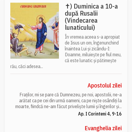
✝) Duminica a 10-a
după Rusalii
(Vindecarea
lunaticului)
În vremea aceea s-a apropiat
de Iisus un om, îngenunchind
înaintea Lui și zicându-I:
Doamne, miluiește pe fiul meu,
că este lunatic și pătimește
rău, căci adesea...
Apostolul zilei
Fraților, mi se pare că Dumnezeu, pe noi, apostolii, ne-a
arătat ca pe cei din urmă oameni, ca pe niște osândiți la
moarte, fiindcă ne-am făcut priveliște lumii și îngerilor și...
Ap. I Corinteni 4, 9-16
Evanghelia zilei