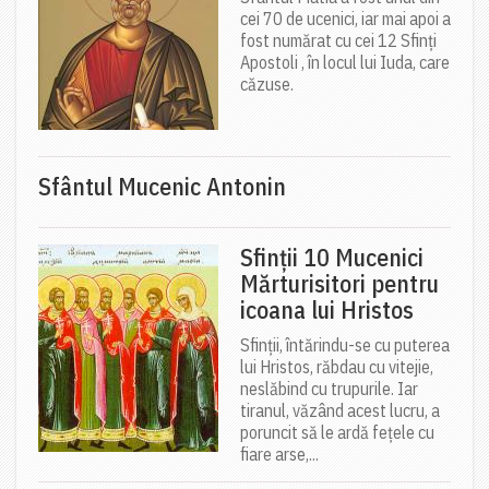
cei 70 de ucenici, iar mai apoi a
fost numărat cu cei 12 Sfinți
Apostoli , în locul lui Iuda, care
căzuse.
Sfântul Mucenic Antonin
Sfinții 10 Mucenici
Mărturisitori pentru
icoana lui Hristos
Sfinții, întărindu-se cu puterea
lui Hristos, răbdau cu vitejie,
neslăbind cu trupurile. Iar
tiranul, văzând acest lucru, a
poruncit să le ardă fețele cu
fiare arse,...